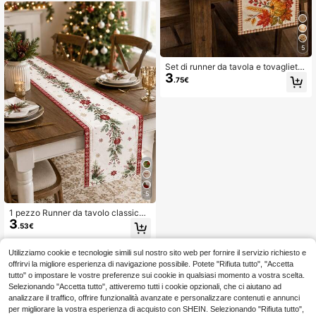
Decorazioni da Tavolo da Cucina A
utunnale per Casa in Stile Fattoria,
Festa di Ognissanti, Cena in Famigli
a e Ospitalità Festiva
5
Set di runner da tavola e tovagliette
3
per il Ringraziamento con zucca, st
.75€
ampa di foglie d'acero, pigne, bacc
he e quadri, decorazione da tavola
adatta per raduni autunnali, cucina,
sala da pranzo, festa del raccolto e
decorazione per la casa in stile fatt
oria
5
1 pezzo Runner da tavolo classico
3
per le vacanze, tovaglia rettangolar
.53€
e lunga in lino stile vittoriano vintag
e, decorazione per sala da pranzo c
on bordo a fiocchi di neve, protezio
Utilizziamo cookie e tecnologie simili sul nostro sito web per fornire il servizio richiesto e
ne per tavolo per celebrazioni natali
offrirvi la migliore esperienza di navigazione possibile. Potete "Rifiuta tutto", "Accetta
zie e invernali per feste.
tutto" o impostare le vostre preferenze sui cookie in qualsiasi momento a vostra scelta.
Selezionando "Accetta tutto", attiveremo tutti i cookie opzionali, che ci aiutano ad
analizzare il traffico, offrire funzionalità avanzate e personalizzare contenuti e annunci
per migliorare la vostra esperienza di acquisto con SHEIN. Selezionando "Rifiuta tutto",