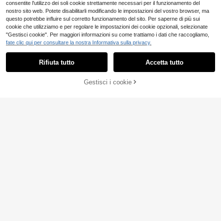
consentite l'utilizzo dei soli cookie strettamente necessari per il funzionamento del
nostro sito web. Potete disabilitarli modificando le impostazioni del vostro browser, ma
questo potrebbe influire sul corretto funzionamento del sito. Per saperne di più sui
cookie che utilizziamo e per regolare le impostazioni dei cookie opzionali, selezionate
"Gestisci cookie". Per maggiori informazioni su come trattiamo i dati che raccogliamo,
fate clic qui per consultare la nostra Informativa sulla privacy.
Rifiuta tutto
Accetta tutto
Gestisci i cookie
AGGIUNGI AL CARRELLO