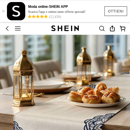
Moda online-SHEIN APP
×
OTTIENI
Scarica l'app e ottieni tante offerte speciali!
(12,439)