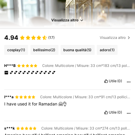
Visualizza altro
4.94
(17)
Visualizza altro
cosplay
(1)
bellissimo
(2)
buona qualità
(5)
adoro
(1)
H***B
Colore: Multicolore / Misure: 33 cm*183 cm/13 pollici*72 pollici
💕💕💕💕💕💕💕💕💕💕💕
Utile
(0)
l***a
Colore: Multicolore / Misure: 33 cm*91 cm/13 pollici*36 pollici
I
have
used
it
for
Ramadan
🤗👌
Utile
(0)
s***k
Colore: Multicolore / Misure: 33 cm*274 cm/13 pollici*108 pollici