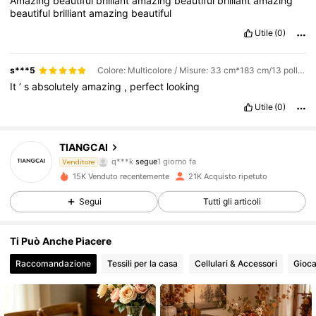
Amazing
beautiful
brilliant
amazing
beautiful
brilliant
amazing
beautiful
brilliant
amazing
beautiful
Utile
(0)
s***5
Colore: Multicolore / Misure: 33 cm*183 cm/13 pollici*72 pollici
It
’
s
absolutely
amazing
,
perfect
looking
Utile
(0)
3.6K Follower
4.90
TIANGCAI
q***k
segue
1 giorno fa
m***5
sta navigando
Venditore
3.6K Follower
4.90
15K Venduto recentemente
21K Acquisto ripetuto
Segui
Tutti gli articoli
3.6K Follower
4.90
Ti Può Anche Piacere
Raccomandazione
Tessili per la casa
Cellulari & Accessori
Gioca
3.6K Follower
4.90
3.6K Follower
4.90