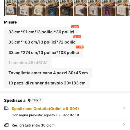
r la stanza. Adatto per la decorazione della cucina d
omestica di Ramadan e la decorazione della festa di
Ramadan
Misure
2 left
33 cm*91 cm/13 pollici*36 pollici
4 left
33 cm*183 cm/13 pollici*72 pollici
3 left
33 cm*274 cm/13 pollici*108 pollici
1 cuscino 45*45CM
Tovaglietta americana 4 pezzi 30*45 cm
10 pezzi di runner da tavolo 33*183 cm
Spedisce a
Italy
Spedizione Gratuita(Ordini ≥ 9.00€)
Consegna prevista:
agosto 13 - agosto 18
Resi gratuiti entro 30 giorni