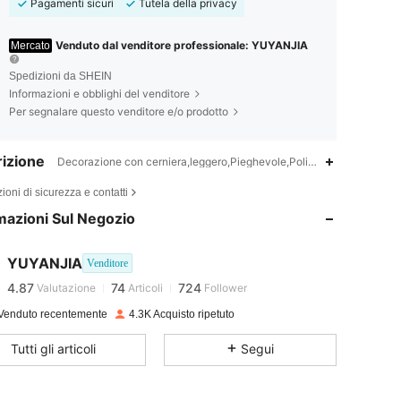
Pagamenti sicuri
Tutela della privacy
Venduto dal venditore professionale: YUYANJIA
Mercato
Spedizioni da SHEIN
Informazioni e obblighi del venditore
Per segnalare questo venditore e/o prodotto
izione
Decorazione con cerniera,leggero,Pieghevole,Poliestere
4.87
74
724
ioni di sicurezza e contatti
mazioni Sul Negozio
4.87
74
724
YUYANJIA
Venditore
4.87
74
724
Valutazione
Articoli
Follower
Venduto recentemente
4.3K Acquisto ripetuto
4.87
74
724
Tutti gli articoli
Segui
4.87
74
724