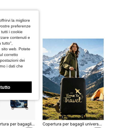
ffrirvi la migliore
 vostre preferenze
utti i cookie
izzare contenuti e
 tutto",
o sito web. Potete
ul corretto
mpostazioni dei
mo i dati che
 tutto
1 pezzo Copertura per bagaglio stampata in stile pittura a olio della serie Van Gogh, accessorio per bagaglio ispessito, adatto per viaggi d'affari, vacanze, viaggi, check-in del bagaglio, ritorno a scuola e altre occasioni, aggiungi colore al tuo bagaglio. Adatto per bagagli da 20-28 pollici. Accessorio da viaggio, borsa essenziale per viaggi estivi, borsa per forniture studentesche, forniture per l'apprendimento
Copertura per bagagli universale e durevole da 18-32 pollici, antipolvere e antigraffio con bordi elastici, adatta per voli, luna di miele, aeroporto, crociera, viaggi di lavoro, accessorio da viaggio essenziale unisex, adatta per famiglia, amici, madre, insegnante, si adatta alla maggior parte dei bagagli con ruote, borse da viaggio, valigie, ritorno a scuola