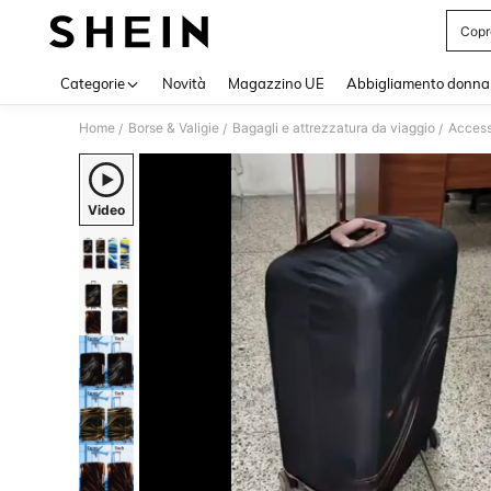
Copr
Use up 
Categorie
Novità
Magazzino UE
Abbigliamento donna
Home
Borse & Valigie
Bagagli e attrezzatura da viaggio
Accesso
/
/
/
Video