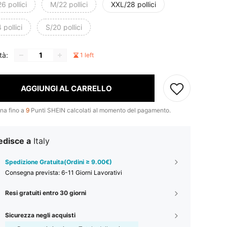
6 pollici
M/22 pollici
XXL/28 pollici
 pollici
S/20 pollici
tà:
1 left
AGGIUNGI AL CARRELLO
na fino a
9
Punti SHEIN calcolati al momento del pagamento.
edisce a
Italy
Spedizione Gratuita(Ordini ≥ 9.00€)
Consegna prevista:
6-11 Giorni Lavorativi
Resi gratuiti entro 30 giorni
Sicurezza negli acquisti