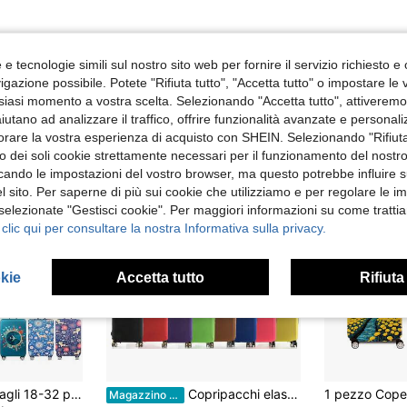
e tecnologie simili sul nostro sito web per fornire il servizio richiesto e o
gazione possibile. Potete "Rifiuta tutto", "Accetta tutto" o impostare le
siasi momento a vostra scelta. Selezionando "Accetta tutto", attiveremo t
aiutano ad analizzare il traffico, offrire funzionalità avanzate e personal
orare la vostra esperienza di acquisto con SHEIN. Selezionando "Rifiuta
zzo dei soli cookie strettamente necessari per il funzionamento del nostr
ficando le impostazioni del vostro browser, ma questo potrebbe influire s
 sito. Per saperne di più sui cookie che utilizziamo e per regolare le i
 selezionate "Gestisci cookie". Per maggiori informazioni su come trattia
 clic qui per consultare la nostra Informativa sulla privacy.
okie
Accetta tutto
Rifiuta
in Multicolore Coperture per bagagli
in Copertura antipolvere per bagagli
#1 Bestseller
Coperture per bagagli 18-32 pollici Protettore anti-graffio Tasca di stoccaggio Copertura per valigia Viaggio Portatile Leggero Durevole Elegante Per casa Per esterno
Copripacchi elastico da 18 a 32 pollici, copri valigia da viaggio protettiva, chiusura con cerniera, tessuto elasticizzato, taglie e colori multipli
Magazzino EU
)
(1000+)