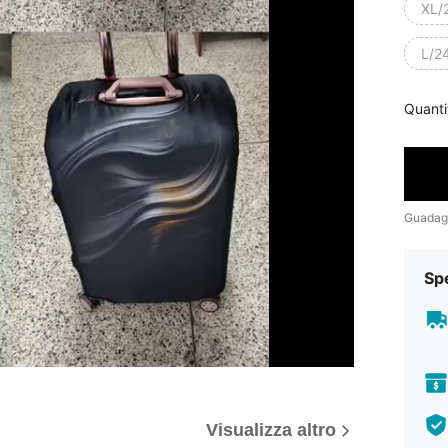
XL/2
L/24
Quanti
Guadag
Sp
Visualizza altro