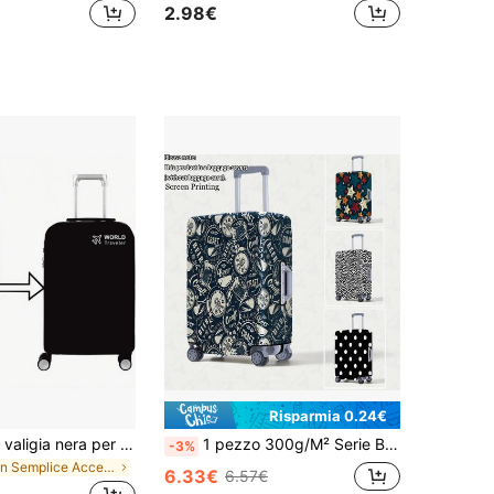
2.98€
Risparmia 0.24€
1 pezzo Copri valigia nera per donna - Resistente ai graffi, anti-polvere, impermeabile, design facilmente identificabile, adatta per i viaggi aerei, realizzata in materiale non tessuto durevole
1 pezzo 300g/M² Serie Business Copertura Bagaglio con Stampa Motivo, Accessorio Bagaglio Rinforzato, Adatto per Viaggi d'Affari, Vacanze, Turismo, Registrazione Bagaglio, Stagione Ritorno a Scuola, Aggiungi Colore al Tuo Bagaglio. Adatto per Bagagli da 20-28 Pollici.
-3%
in Semplice Accessori e Forniture da Viaggio
6.33€
6.57€