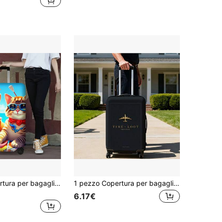
1 pezzo Copertura per bagagli con stampa di gatti per bagagli da 18-32 pollici; Accessori da viaggio elastici e antipolvere per proteggere efficacemente il tuo bagaglio
1 pezzo Copertura per bagaglio colorata e morbida, stampa con slogan per viaggi in aereo, manica elastica per valigie da 20-34 pollici - Copertura protettiva anti-polvere, lavabile a mano, per viaggi di lavoro, essenziale per i viaggiatori tutto l'anno, stile elegante e sofisticato
6.17€