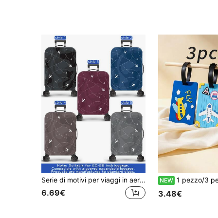
Serie di motivi per viaggi in aereo, stampa personalizzata alla moda, lavorazione migliorata, bordo elastico su tutto il perimetro, tessuto elastico rinforzato, lavabile, copri valigia, accessori da viaggio, adatto per viaggi di lavoro, viaggi all'aperto, check-in bagagli, ritorno a scuola degli studenti, adatto per valigie da 20 a 28 pollici, zaini, forniture scolastiche, materiale per lo studio
1 pezzo/3 pezzi Etichetta per bagaglio in PVC 3D a forma di aereo cartone animato, ciondolo anti-smarrimento a tema aviazione e viaggio carino per valigia, etichetta di imbarco con i
NEW
6.69€
3.48€