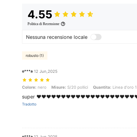
4.55
Politica di Recensione
Nessuna recensione locale
robusto (1)
o***a
12 Jun,2025
Colore: nero, Misure: S/20 pollici, Quantita: Linea d'oro 1
Colore:
nero
Misure:
S/20 pollici
Quantita:
Linea d'oro 1
super ❤️❤️❤️❤️❤️❤️❤️❤️❤️❤️❤️❤️❤️❤️❤️❤️❤️❤️❤️❤️❤
Tradotto
o***a
12 Jun,2025