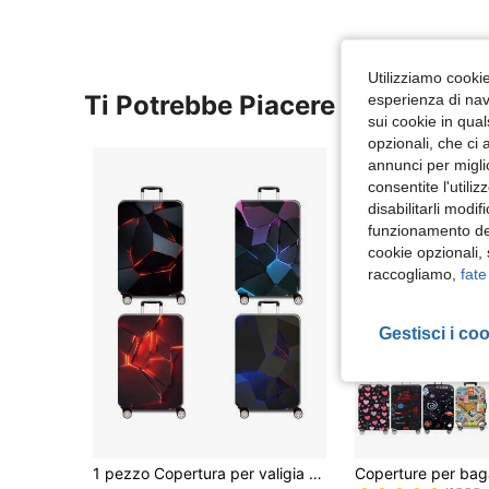
Utilizziamo cookie 
Ti Potrebbe Piacere
esperienza di navi
sui cookie in qual
opzionali, che ci 
annunci per migli
consentite l'utili
disabilitarli modi
funzionamento del
cookie opzionali,
raccogliamo,
fate
Gestisci i co
#9 Bestseller
1 pezzo Copertura per valigia serie tecnologica futuristica con stampa a motivi, accessorio per valigia rinforzato, adatto per viaggi d'affari, vacanze, viaggi, imbarco bagagli, ritorno a scuola e altre occasioni, aggiungi colore alla tua valigia. Adatto per valigie da 20-28 pollici. Essenziale per il viaggio, accessorio da viaggio, vacanza estiva
(1000+