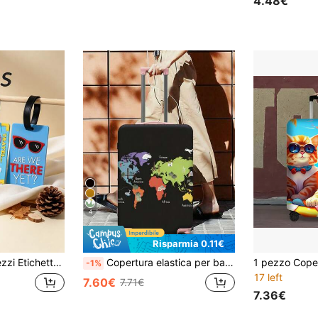
4.48€
4
Risparmia 0.11€
nformazioni riempibili, accessorio di identificazione per bagaglio da viaggio d'affari, etichetta pratica per bagaglio da viaggio, regalo per festa di compleanno
Copertura elastica per bagaglio da viaggio, copri-valigia protettivo antipolvere, accessori da viaggio per studenti, ritorno a scuola, viaggi d'affari all'aperto, essenziale per i viaggi
-1%
17 left
7.60€
7.71€
7.36€