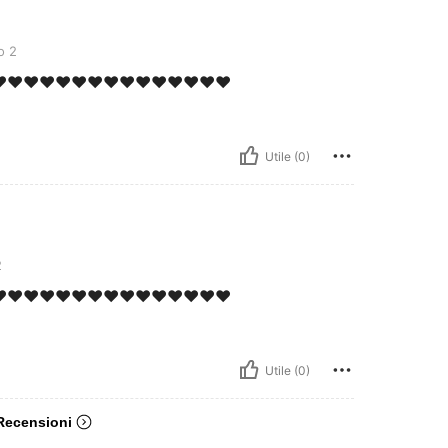
o 2
️❤️❤️❤️❤️❤️❤️❤️❤️❤️❤️❤️❤️❤️❤️
Utile (0)
2
️❤️❤️❤️❤️❤️❤️❤️❤️❤️❤️❤️❤️❤️❤️
Utile (0)
 Recensioni