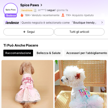
Spice Paws
m***3
segue
1 giorno fa
Venditore
k***l
sta navigando
3.4K Follower
4.86
18K+ Venduto recentemente
11K+ Acquisto ripetuto
Questo negozio è selezionato come
「Boutique trendy」
3.4K Follower
4.86
Segui
Tutti gli articoli
Ti Può Anche Piacere
3.4K Follower
4.86
Raccomandazione
Bellezza & Salute
Accessori per l'abbigliamento
3.4K Follower
4.86
3.4K Follower
4.86
3.4K Follower
4.86