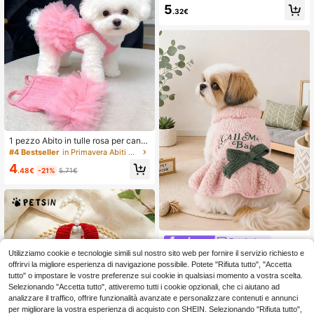
pessa dolce con fiocco in vita, abbi
5
.32€
gliamento estivo leggero per animal
i domestici, adatto per cani e gatti d
i taglia piccola/media, outfit quotidi
ano
1 pezzo Abito in tulle rosa per cani,
abbigliamento per animali domestic
#4 Bestseller
in Primavera Abiti per animali domestici
i, carino outfit per San Valentino per
4
cani di piccola taglia, adatto per us
.48€
-21%
5.71€
o esterno, feste di compleanno, ves
tito per le vacanze
Petcircle
Utilizziamo cookie e tecnologie simili sul nostro sito web per fornire il servizio richiesto e
PETCIRCLE 1 pezzo Abbigliamento
per animali domestici, cane piccolo,
offrirvi la migliore esperienza di navigazione possibile. Potete "Rifiuta tutto", "Accetta
7
.48€
cucciolo, gatto, vestito carino autun
tutto" o impostare le vostre preferenze sui cookie in qualsiasi momento a vostra scelta.
no/inverno, antivento e caldo, gonn
Selezionando "Accetta tutto", attiveremo tutti i cookie opzionali, che ci aiutano ad
a con ricamo a lettere, rosa
analizzare il traffico, offrire funzionalità avanzate e personalizzare contenuti e annunci
per migliorare la vostra esperienza di acquisto con SHEIN. Selezionando "Rifiuta tutto",