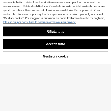
consentite l'utilizzo dei soli cookie strettamente necessari per il funzionamento del
nostro sito web. Potete disabilitarli modificando le impostazioni del vostro browser, ma
questo potrebbe influire sul corretto funzionamento del sito. Per saperne di più sui
cookie che utilizziamo e per regolare le impostazioni dei cookie opzionali, selezionate
"Gestisci cookie". Per maggiori informazioni su come trattiamo i dati che raccogliamo,
fate clic qui per consultare la nostra Informativa sulla privacy.
PETSIN
Rifiuta tutto
PETSIN 1 pezzo Vestito a strati a for
ma di torta di ciliegie per animali do
4
.66€
mestici, abbigliamento estivo per ca
Accetta tutto
ni e gatti di taglia piccola e media
Vestiti per cani e gatti primavera/est
ate, nuovo abito ricamato con mani
12 left
che a volant, outfit con protezione s
Gestisci i cookie
AGGIUNGI AL CARRELLO
6
olare per Teddy
.98€