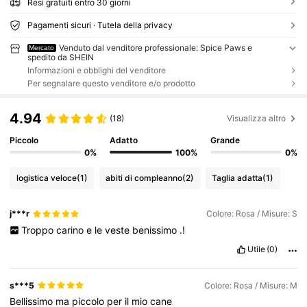
Resi gratuiti entro 30 giorni
Pagamenti sicuri · Tutela della privacy
Venduto dal venditore professionale: Spice Paws e
Mercato
spedito da SHEIN
Informazioni e obblighi del venditore
Per segnalare questo venditore e/o prodotto
4.94
(18)
Visualizza altro
Piccolo
Adatto
Grande
0%
100%
0%
logistica veloce
(1)
abiti di compleanno
(2)
Taglia adatta
(1)
j***r
Colore: Rosa / Misure: S
Troppo
carino
e
le
veste
benissimo
.!
Utile
(0)
s***5
Colore: Rosa / Misure: M
Bellissimo
ma
piccolo
per
il
mio
cane