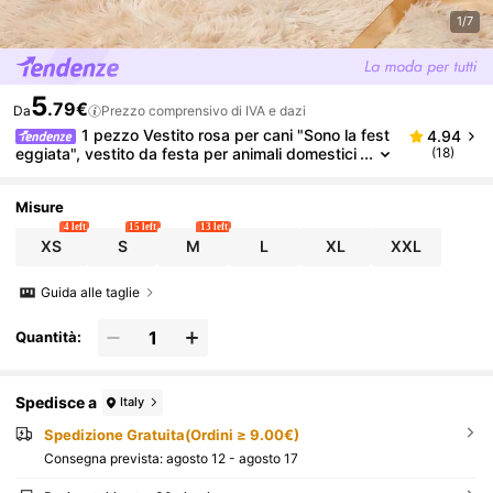
1/7
5
.79€
Da
Prezzo comprensivo di IVA e dazi
1 pezzo Vestito rosa per cani "Sono la fest
4.94
eggiata", vestito da festa per animali domestici
(18)
con stampa a fiocco e cuore, adatto per cani e
gatti di taglia piccola/media, regalo di compleanno
Misure
4 left
15 left
13 left
XS
S
M
L
XL
XXL
Guida alle taglie
Quantità:
Spedisce a
Italy
Spedizione Gratuita(Ordini ≥ 9.00€)
Consegna prevista:
agosto 12 - agosto 17