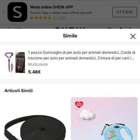
Moda online-SHEIN APP
×
OTTIENI
Scarica l'app e ottieni tante offerte speciali!
(12,439)
Simile
1 pezzo Guinzaglio di per auto per animali domestici, Corda di
trazione per auto per animali domestici, Cintura di per cani in
auto, Fibbia della cintura di per cani
Multicolore
5.48€
Articoli Simili