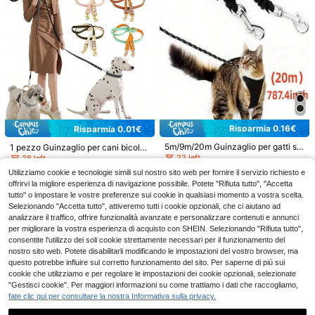
olo un grande aiuto per le passeggi
ate quotidiane, ma anche un super
regalo carino per i proprietari di ani
mali domestici per San Valentino e
Capodanno, adatto sia per cani che
per gatti
2 pezzi/set Imbracatura per animali
domestici con pois bianchi e fermag
10
.54€
lio per capelli a fiocco carino, imbra
catura a forma di vestito con volant
Risparmia 0.16€
Risparmia 0.01€
morbida e traspirante, regolabile ant
i-fuga per cani piccoli, cuccioli e ga
5m/9m/20m Guinzaglio per gatti su
1 pezzo Guinzaglio per cani bicolor
ttini, adatta per passeggiate all'aper
per leggero - lunghezza extra lung
e in materiale PVC intrecciato a ma
22 left
28 left
1 pezzo Guinzaglio retrattile per ani
to e uso quotidiano
a e ultra sottile, adatto per avventur
no, design 2-in-1, guinzaglio per ca
mali domestici da 3 metri/5 m, guinz
#5 Bestseller
in Cane Guinzagli standard
4
11
Utilizziamo cookie e tecnologie simili sul nostro sito web per fornire il servizio richiesto e
e all'aperto ed in giardino
ni da corsa senza le mani, stile di lu
.27€
-3%
4.43€
.02€
11.03€
aglio per passeggiata cani all'apert
offrirvi la migliore esperienza di navigazione possibile. Potete "Rifiuta tutto", "Accetta
sso retrò per guinzaglio per cani
4
o, guinzaglio per cani a estensione
.98€
tutto" o impostare le vostre preferenze sui cookie in qualsiasi momento a vostra scelta.
automatica, adatto per cani piccoli
Selezionando "Accetta tutto", attiveremo tutti i cookie opzionali, che ci aiutano ad
e medi, regalo per amanti dei cani
analizzare il traffico, offrire funzionalità avanzate e personalizzare contenuti e annunci
per migliorare la vostra esperienza di acquisto con SHEIN. Selezionando "Rifiuta tutto",
consentite l'utilizzo dei soli cookie strettamente necessari per il funzionamento del
nostro sito web. Potete disabilitarli modificando le impostazioni del vostro browser, ma
questo potrebbe influire sul corretto funzionamento del sito. Per saperne di più sui
cookie che utilizziamo e per regolare le impostazioni dei cookie opzionali, selezionate
"Gestisci cookie". Per maggiori informazioni su come trattiamo i dati che raccogliamo,
fate clic qui per consultare la nostra Informativa sulla privacy.