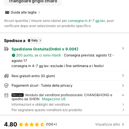
Triangolare grigio chiaro
Guida alle taglie
Alcuni quantita / misure sono idonei per
consegna in 4-7 gg lav
, puoi
verificare dopo aver selezionato un prodotto specifico
Spedisce a
Italy
Spedizione Gratuita(Ordini ≥ 9.00€)
200 punto, se ci sono ritardi
Consegna prevista:
agosto 12 -
agosto 17
consegna in 4-7 gg lav: esclude i fine settimana e i festivi
Resi gratuiti entro 30 giorni
Pagamenti sicuri · Tutela della privacy
Venduto dal venditore professionale: CHANG&HONG e
Mercato
spedito da SHEIN
Magazzino UE
Informazioni e obblighi del venditore
Per segnalare questo venditore e/o prodotto
4.80
(100+)
Visualizza altro