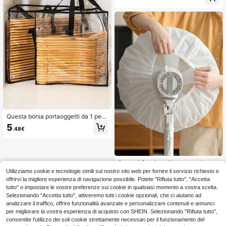
vole, accessorio pratico essenziale
ità con coperchio, divisori regolabili,
per tutti i giorni, elemento di arreda
copertura trasparente, impermeabil
mento per la casa indispensabile pe
e e antipolvere, pieghevole, design
r tutti
multifunzionale all-in-one, adatto p
er casa, scuola, armadi di dormitori,
a prova di polvere e umidità, lavabil
e in lavatrice, uso multiuso
Questa borsa portaoggetti da 1 pez
zo è una borsa di stoccaggio triang
5
.48€
olare di grande capacità, adatta per
armadi, grucce e altre soluzioni di st
occaggio organizzate. È dotata di u
na maniglia, rendendola molto adatt
a per armadi, ripostigli ordinati e gru
3 pezzi Copriventilatore elastico, a
cce.
datto per la maggior parte delle dim
#1 Bestseller
in Protezione da muffa e umidità per il tempo umid
Utilizziamo cookie e tecnologie simili sul nostro sito web per fornire il servizio richiesto e
ensioni di ventilatore (diametro mas
offrirvi la migliore esperienza di navigazione possibile. Potete "Rifiuta tutto", "Accetta
2
simo 35CM), lavabile e riutilizzabil
.95€
tutto" o impostare le vostre preferenze sui cookie in qualsiasi momento a vostra scelta.
e, protezione antipolvere per ventil
Selezionando "Accetta tutto", attiveremo tutti i cookie opzionali, che ci aiutano ad
atore, adatto per ventilatori elettrici
analizzare il traffico, offrire funzionalità avanzate e personalizzare contenuti e annunci
da terra e da tavolo, per la conserva
zione e l'organizzazione domestica
per migliorare la vostra esperienza di acquisto con SHEIN. Selezionando "Rifiuta tutto",
consentite l'utilizzo dei soli cookie strettamente necessari per il funzionamento del