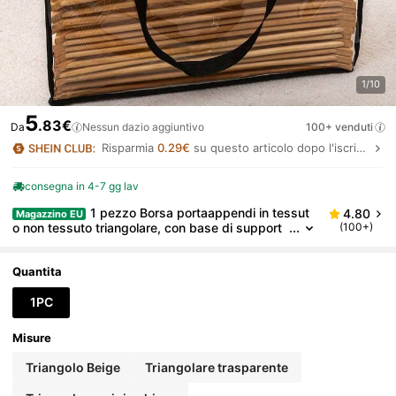
1/10
5
.83€
Da
Nessun dazio aggiuntivo
100+ venduti
Risparmia
0.29€
su questo articolo dopo l'iscrizione.
consegna in 4-7 gg lav
1 pezzo Borsa portaappendi in tessut
4.80
Magazzino EU
o non tessuto triangolare, con base di support
(100+)
o, robusta, può contenere fino a 40 appendiabit
i di diverse dimensioni, adatta per armadi, stendibia
ncheria e conservazione domestica
Quantita
1PC
Misure
Triangolo Beige
Triangolare trasparente