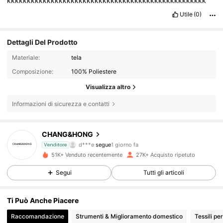
kkkkkkkkkkkkkkkkkkkkkkkkkkkkkkkkkkkkkkkkkkkkkkkkkk
Utile
(0)
Dettagli Del Prodotto
Materiale:
tela
Composizione:
100% Poliestere
Visualizza altro
1.8K Follower
4.87
Informazioni di sicurezza e contatti
1.8K Follower
4.87
CHANG&HONG
d***e
segue
1 giorno fa
1.8K Follower
4.87
Venditore
51K+ Venduto recentemente
27K+ Acquisto ripetuto
1.8K Follower
4.87
Segui
Tutti gli articoli
1.8K Follower
4.87
Ti Può Anche Piacere
Raccomandazione
Strumenti & Miglioramento domestico
Tessili pe
1.8K Follower
4.87