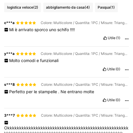
logistica veloce
(2)
abbigliamento da casa
(4)
Pasqua
(1)
c***a
Colore: Multicolore / Quantita: 1PC / Misure: Triangolare trasparente
Mi
è
arrivato
sporco
uno
schifo
!!!!
Utile
(1)
y***a
Colore: Multicolore / Quantita: 1PC / Misure: Triangolo Beige
Molto
comodi
e
funzionali
Utile
(0)
s***8
Colore: Multicolore / Quantita: 1PC / Misure: Triangolare trasparente
Perfetto
per
le
stampelle
.
Ne
entrano
molte
Utile
(0)
3***7
Colore: Multicolore / Quantita: 1PC / Misure: Triangolo Beige
Okkkkkkkkkkkkkkkkkkkkkkkkkkkkkkkkkkkkkkkkkkkkkkkkkkk