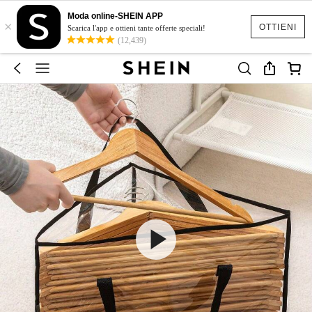
Moda online-SHEIN APP
×
OTTIENI
Scarica l'app e ottieni tante offerte speciali!
(12,439)