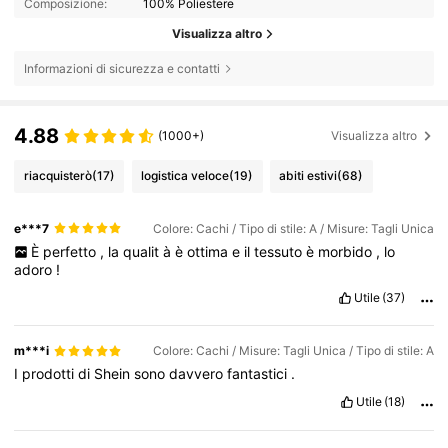
Composizione:
100% Poliestere
Visualizza altro
Informazioni di sicurezza e contatti
4.88
(1000+)
Visualizza altro
riacquisterò
(17)
logistica veloce
(19)
abiti estivi
(68)
e***7
Colore: Cachi / Tipo di stile: A / Misure: Tagli Unica
È
perfetto
,
la
qualit
à
è
ottima
e
il
tessuto
è
morbido
,
lo
adoro
!
Utile
(37)
m***i
Colore: Cachi / Misure: Tagli Unica / Tipo di stile: A
I
prodotti
di
Shein
sono
davvero
fantastici
.
Utile
(18)