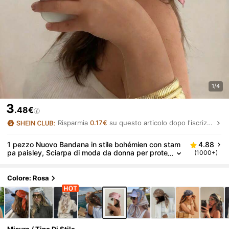
1/4
3
.48€
Risparmia
0.17€
su questo articolo dopo l'iscrizione.
1 pezzo Nuovo Bandana in stile bohémien con stam
4.88
pa paisley, Sciarpa di moda da donna per prote
(1000+)
zione solare, Sciarpa per uso quotidiano e vaca
nze, Primavera/Estate
Colore: Rosa