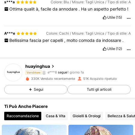
s***a
Colore: Blu / Misure: Tagli Unica / Tipo di stile: A
Ottima
qualit
à,
facile
da
annodare
.
Ha
un
aspetto
perfetto
!
Utile
(15)
A***e
Colore: Cachi / Misure: Tagli Unica / Tipo di stile: A
Bellissima
fascia
per
capelli
,
molto
comoda
da
indossare
.
Utile
(12)
5.3K Follower
4.86
huayinghua
e***8
segue
1 giorno fa
Venditore
l***2
sta navigando
330K Venduto recentemente
51K Acquisto ripetuto
5.3K Follower
4.86
Segui
Tutti gli articoli
5.3K Follower
4.86
Ti Può Anche Piacere
Raccomandazione
Casa & Vita
Gioielli & Orologi
Bellezza & Salu
5.3K Follower
4.86