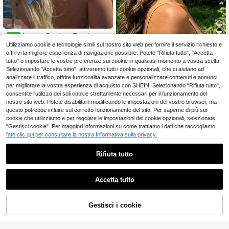
1 pezzo Bandana/Fascia per c
NEW
apelli da donna casual a tinta unita
3
Utilizziamo cookie e tecnologie simili sul nostro sito web per fornire il servizio richiesto e
1 pezzo Fascia per capelli bohémie
.98€
con effetto sfumato, accessorio min
n alla moda con motivo geometrico
offrirvi la migliore esperienza di navigazione possibile. Potete "Rifiuta tutto", "Accetta
3
imalista per primavera/estate, adatt
.88€
floreale a triangolo, accessorio per
tutto" o impostare le vostre preferenze sui cookie in qualsiasi momento a vostra scelta.
o per vacanze, feste in spiaggia, mo
capelli da donna per spiaggia, servi
Selezionando "Accetta tutto", attiveremo tutti i cookie opzionali, che ci aiutano ad
da di strada
zio fotografico e vacanze, bandana
analizzare il traffico, offrire funzionalità avanzate e personalizzare contenuti e annunci
per migliorare la vostra esperienza di acquisto con SHEIN. Selezionando "Rifiuta tutto",
consentite l'utilizzo dei soli cookie strettamente necessari per il funzionamento del
nostro sito web. Potete disabilitarli modificando le impostazioni del vostro browser, ma
questo potrebbe influire sul corretto funzionamento del sito. Per saperne di più sui
cookie che utilizziamo e per regolare le impostazioni dei cookie opzionali, selezionate
"Gestisci cookie". Per maggiori informazioni su come trattiamo i dati che raccogliamo,
fate clic qui per consultare la nostra Informativa sulla privacy.
Rifiuta tutto
Accetta tutto
Nuovo cerchietto retrò bohémien, f
oulard per capelli ad alta elasticità
2
.90€
-2%
2.96€
e versatile, accessori per capelli da
Gestisci i cookie
AGGIUNGI AL CARRELLO
donna adatti per festival e feste
1 pezzo Fascia per capelli in pizzo
all'uncinetto, fascia per capelli in sti
4
.33€