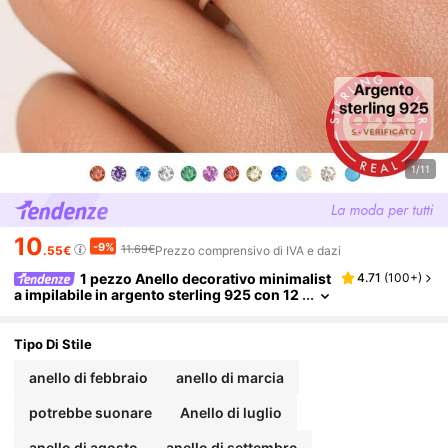
1/11
10
-9%
11.69€
.55€
Prezzo comprensivo di IVA e dazi
1 pezzo Anello decorativo minimalist
4.71
(
100+
)
a impilabile in argento sterling 925 con 12
pietre preziose dei segni zodiacali (3mm),
design sottile e delicato adatto a donne e raga
zze - maneggiare con cura, inclusa confezion
Tipo Di Stile
e regalo
anello di febbraio
anello di marcia
potrebbe suonare
Anello di luglio
anello di agosto
anello di settembre