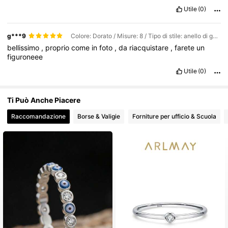
Utile
(0)
g***9
Colore: Dorato / Misure: 8 / Tipo di stile: anello di gennaio
bellissimo
,
proprio
come
in
foto
,
da
riacquistare
,
farete
un
figuroneee
Utile
(0)
Ti Può Anche Piacere
Raccomandazione
Borse & Valigie
Forniture per ufficio & Scuola