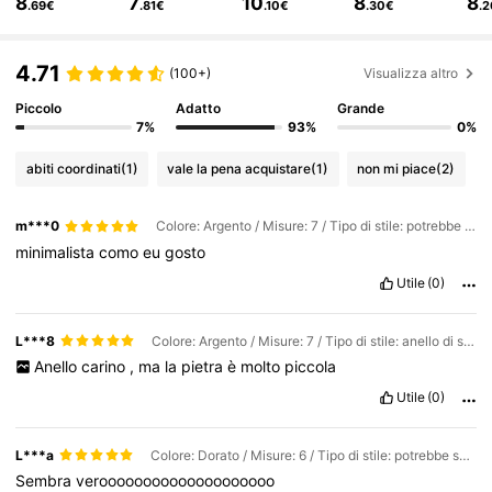
8
7
10
8
8
.69€
.81€
.10€
.30€
.
17K Follower
4.83
4.71
(100+)
Visualizza altro
Piccolo
Adatto
Grande
17K Follower
4.83
7%
93%
0%
abiti coordinati
(1)
vale la pena acquistare
(1)
non mi piace
(2)
17K Follower
4.83
m***0
Colore: Argento / Misure: 7 / Tipo di stile: potrebbe suonare
minimalista
como
eu
gosto
17K Follower
4.83
Utile
(0)
17K Follower
4.83
L***8
Colore: Argento / Misure: 7 / Tipo di stile: anello di settembre
Anello
carino
,
ma
la
pietra
è
molto
piccola
Utile
(0)
17K Follower
4.83
L***a
Colore: Dorato / Misure: 6 / Tipo di stile: potrebbe suonare
Sembra
veroooooooooooooooooooo