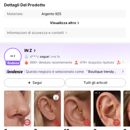
Dettagli Del Prodotto
Materiale:
Argento 925
Visualizza altro
Informazioni di sicurezza e contatti
17K Follower
4.83
IN Z
d***c
segue
1 ore fa
e***d
sta navigando
96K+ Venduto recentemente
47K+ Acquisto ripetuto
Follo
17K Follower
4.83
Questo negozio è selezionato come
「Boutique trendy」
17K Follower
Segui
Tutti gli articoli
4.83
17K Follower
4.83
17K Follower
4.83