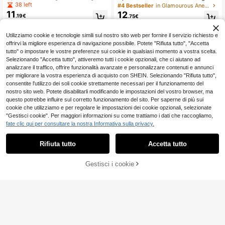
sterling 925 alla moda con zirconia
cintillante in argento sterling 925 co
38 left
#4 Bestseller
in Glamourous Anelli fini
a forma di croce, gioiello raffinato c
n zirconia cubica, gioiello di alta qu
11
12
.19€
.75€
ome regalo per ragazze
alità, adatto per uso quotidiano, mat
rimonio e fidanzamento
Utilizziamo cookie e tecnologie simili sul nostro sito web per fornire il servizio richiesto e
offrirvi la migliore esperienza di navigazione possibile. Potete "Rifiuta tutto", "Accetta
tutto" o impostare le vostre preferenze sui cookie in qualsiasi momento a vostra scelta.
Selezionando "Accetta tutto", attiveremo tutti i cookie opzionali, che ci aiutano ad
analizzare il traffico, offrire funzionalità avanzate e personalizzare contenuti e annunci
per migliorare la vostra esperienza di acquisto con SHEIN. Selezionando "Rifiuta tutto",
consentite l'utilizzo dei soli cookie strettamente necessari per il funzionamento del
nostro sito web. Potete disabilitarli modificando le impostazioni del vostro browser, ma
questo potrebbe influire sul corretto funzionamento del sito. Per saperne di più sui
cookie che utilizziamo e per regolare le impostazioni dei cookie opzionali, selezionate
"Gestisci cookie". Per maggiori informazioni su come trattiamo i dati che raccogliamo,
fate clic qui per consultare la nostra Informativa sulla privacy.
Rifiuta tutto
Accetta tutto
Gestisci i cookie
AGGIUNGI AL CARRELLO
5
ESBERRY 1 pezzo Anello delicato bl
Elonna Silver Jewelry
u, gioiello in argento fine come rega
40 left
SYMFNY 1 pezzo Anello squisito zir
lo per le donne
9
15
conia cubica decorato design caten
.88€
-1%
9.98€
.75€
a argento sterling per donne per de
corazione quotidiana