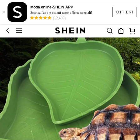
Moda online-SHEIN APP
×
OTTIENI
Scarica l'app e ottieni tante offerte speciali!
(12,439)