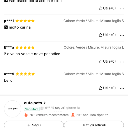
Fantastico
porta
acqua
e
cibo
Utile
(0)
p***1
Colore: Verde / Misure: Misura foglia S
molto
carina
Utile
(0)
E***a
Colore: Verde / Misure: Misura foglia L
ž
elve
so
vesele
nove
posodice
.
Utile
(0)
a***9
Colore: Verde / Misure: Misura foglia S
bello
Utile
(0)
346 Follower
4.87
cute pets
d***9
segue
1 giorno fa
346 Follower
4.87
Venditore
7K+ Venduto recentemente
2K+ Acquisto ripetuto
346 Follower
4.87
Segui
Tutti gli articoli