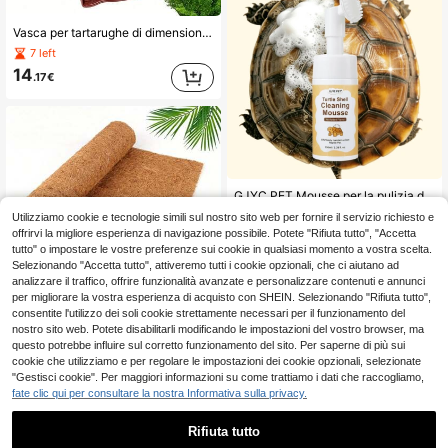
Vasca per tartarughe di dimensioni 35 x 28,5 x 4,3 cm, vasca da bagno in ABS per tartarughe, ciotola per acqua per tartarughe, ciotola per acqua per rettili, vasca da bagno con scaletta, vasca per granchi eremiti
7 left
14
.17€
GJYC PET Mousse per la pulizia del guscio di tartaruga – Detergente schiumoso senza risciacquo per il guscio di tartaruga, con testina in silicone morbido, rimuove sporco & odori, formula delicata a base vegetale – 3.38 Fl Oz
13 left
Utilizziamo cookie e tecnologie simili sul nostro sito web per fornire il servizio richiesto e
offrirvi la migliore esperienza di navigazione possibile. Potete "Rifiuta tutto", "Accetta
5
.79€
tutto" o impostare le vostre preferenze sui cookie in qualsiasi momento a vostra scelta.
Selezionando "Accetta tutto", attiveremo tutti i cookie opzionali, che ci aiutano ad
analizzare il traffico, offrire funzionalità avanzate e personalizzare contenuti e annunci
per migliorare la vostra esperienza di acquisto con SHEIN. Selezionando "Rifiuta tutto",
consentite l'utilizzo dei soli cookie strettamente necessari per il funzionamento del
nostro sito web. Potete disabilitarli modificando le impostazioni del vostro browser, ma
questo potrebbe influire sul corretto funzionamento del sito. Per saperne di più sui
cookie che utilizziamo e per regolare le impostazioni dei cookie opzionali, selezionate
"Gestisci cookie". Per maggiori informazioni su come trattiamo i dati che raccogliamo,
fate clic qui per consultare la nostra Informativa sulla privacy.
Tappeto in fibra di cocco naturale per rettili, adatto per decorare habitat di lucertole, serpenti e tartarughe, applicabile anche per: tappetini per animali domestici, polli, fodere in fibra di cocco per vasi di fiori, cornici di finestre e cesti sospesi, rotoli di guscio di cocco e tappetini in fibra di cocco, pali di muschio per decorazione fai-da-te del giardino.
4
Rifiuta tutto
.86€