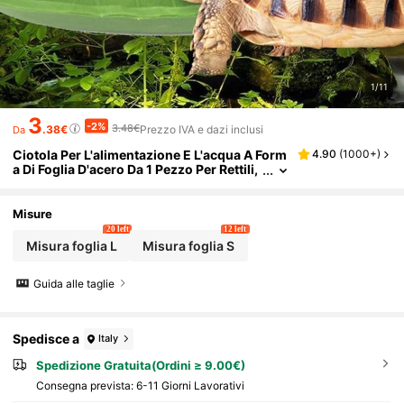
1/11
3
-2%
3.48€
.38€
Prezzo IVA e dazi inclusi
Da
Ciotola Per L'alimentazione E L'acqua A Form
4.90
(
1000+
)
a Di Foglia D'acero Da 1 Pezzo Per Rettili,
Tartarughe, Criceti, Rane, Plastica,
Misure
20 left
12 left
Misura foglia L
Misura foglia S
Guida alle taglie
Spedisce a
Italy
Spedizione Gratuita(Ordini ≥ 9.00€)
Consegna prevista:
6-11 Giorni Lavorativi