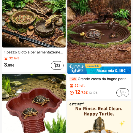
1 pezzo Ciotola per alimentazione rettili a forma di ceppo d'albero, ciotola per acqua in resina con base stabile, adatta per giechi, rane e tartarughe, accessorio per alimentazione animali domestici habitat naturale, decorazione per serbatoio rettili, adatta per serbatoio in vetro
32 left
3
.89€
Risparmia 0.45€
Grande vasca da bagno per rettili con accessori per tartarughe e anfibi, adatta per tartarughe, manguste, leoni, lucertole, rane, serpenti e scorpioni di palazzo (disponibili in più stili). Design: vasca da bagno per rettili a forma di fiume con bordi arrotondati e lisci e design poco profondo che non danneggia le tartarughe. Adatta per rettili, tartarughe terrestri, tartarughe del deserto russo
-3%
22 left
12
.72€
13.17€