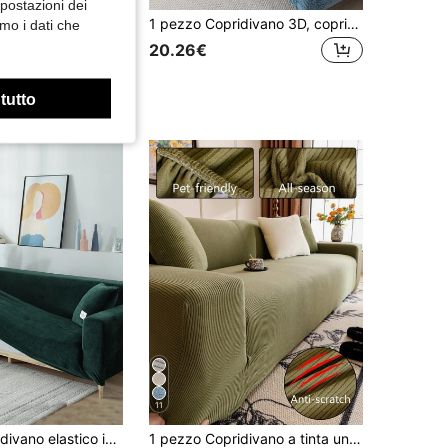
mpostazioni dei
1 pezzo Coprisedia in jacquard 3D elastico e resistente all'usura, coprisedia moderno minimalista antiscivolo e antipolvere lavabile, coprisedia a forma di L per 1/2/3/4 posti, decorazione adatta agli animali domestici, adatto per tutte le stagioni, camera da letto, soggiorno, studio, ufficio
1 pezzo Copridivano 3D, copridivano multifunzionale a copertura completa, design a motivo fogliare a tinta unita, copridivano protettivo, decorazione per le vacanze, copridivano elastico avvolgente monoblocco, con 1 federa per cuscino
mo i dati che
20.26€
 tutto
11
1 pezzo Copridivano elastico in pelliccia di volpe argentata calda invernale , Copridivano universale moderno in stile semplice a tinta unita antiscivolo per divani a L e divani da 1/2/3/4 posti (Con un cuscino gratuito)
1 pezzo Copridivano a tinta unita jacquard elasticizzato con copertura completa, stile minimalista, antiscivolo, anti-macchia e anti-graffio, adatto per tutte le stagioni, lavabile in lavatrice, ideale per decorazione divano natalizia e domestica