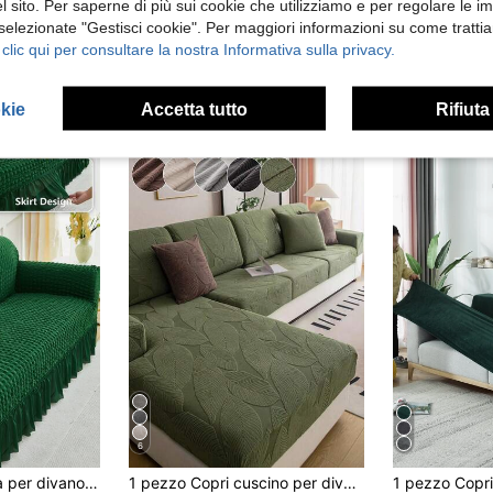
 sito. Per saperne di più sui cookie che utilizziamo e per regolare le i
1 pezzo Copridivano elastico a copertura totale, motivo geometrico, in tessuto di poliestere stile moderno, lavabile in lavatrice, protegge il divano dalla polvere e dallo sporco
1 pezzo Copridivano in velluto morbido e stretch, resistente agli animali domestici e antiscivolo, lavabile in lavatrice, resistente ai colori, migliora l'atmosfera della decorazione natalizia e protegge il divano, adatto per divani da 1/2/3/4 posti, con adesivo antiscivolo incluso
 selezionate "Gestisci cookie". Per maggiori informazioni su come trattia
33 left
 clic qui per consultare la nostra Informativa sulla privacy.
24.74€
23.17€
okie
Accetta tutto
Rifiuta
6
1 pezzo Coprisedia per divano in colore unito elastico in morbida garza a bolle con bordo a balza, stile moderno e semplice, copricuscino per divano, protezione per divano da soggiorno, camera da letto e esterno, copricuscino per poltrona lounge a L, coprisedia per divano da 1/2/3/4 posti, decorazione per la casa
1 pezzo Copri cuscino per divano in jacquard morbido e antiscivolo, stile moderno delicato sulla pelle, a prova di animali domestici ed elastico, adatto per divani ad angolo e da 1/2/3/4 posti, utilizzabile in tutte le stagioni (venduto singolarmente)