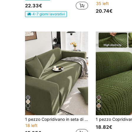
35 left
22.33€
20.74€
4-7 giorni lavorativi
10
15
1 pezzo Copridivano in seta di latte colore unito elasticizzato per tutte le stagioni con copertura completa + 1 pezzo Federa per cuscino coordinata senza imbottitura
18 left
18.82€