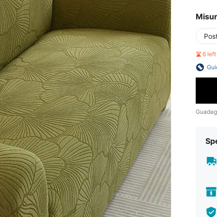
Misu
Pos
6 lef
Gui
Guadag
Sp