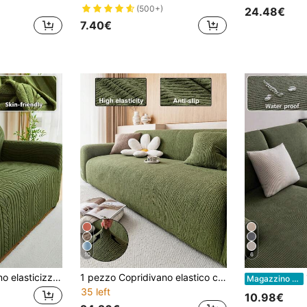
(500+)
24.48€
7.40€
10
6
1 pezzo Copridivano elasticizzato jacquard, protettore per divano antiscivolo e rinforzato, adatto per soggiorno, camera da letto, esterno, a prova di animali domestici, copriseduta per divano a L e divani a 1/2/3/4 posti
1 pezzo Copridivano elastico classico con design a cuscino a forma di T, fodera in poliestere lavabile in lavatrice con proprietà antibatteriche e morbide, adatto per divani singoli/a due posti/a tre posti/a quattro posti, decorazione per le vacanze
1 
Magazzino EU
35 left
10.98€