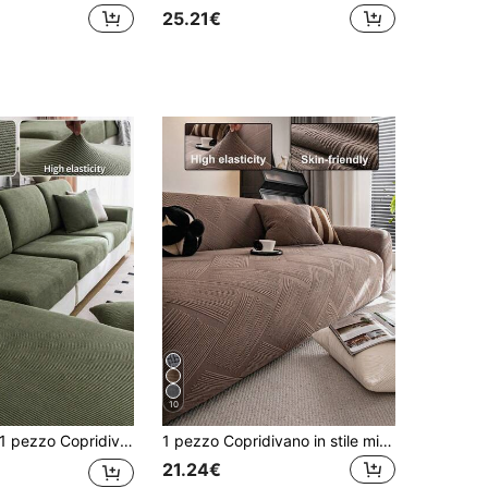
25.21€
10
pezzo Copridivano elastico jacquard impermeabile, copridivano antiscivolo minimalista moderno, adatto per divani a forma di L e da 1/2/3/4 posti, per tutte le stagioni
1 pezzo Copridivano in stile minimalista, jacquard tinta unita, elasticizzato e con copertura completa, adatto per animali domestici, antiscivolo, anti-sporco e anti-graffio, adatto per tutte le stagioni, lavabile in lavatrice, ideale per decorare la casa in occasione di feste e traslochi
21.24€