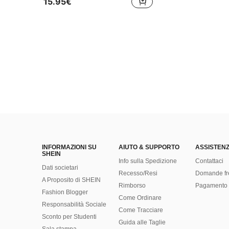
15.95€
INFORMAZIONI SU
AIUTO & SUPPORTO
ASSISTENZ
SHEIN
Info sulla Spedizione
Contattaci
Dati societari
Recesso/Resi
Domande fr
A Proposito di SHEIN
Rimborso
Pagamento 
Fashion Blogger
Come Ordinare
Responsabilità Sociale
Come Tracciare
Sconto per Studenti
Guida alle Taglie