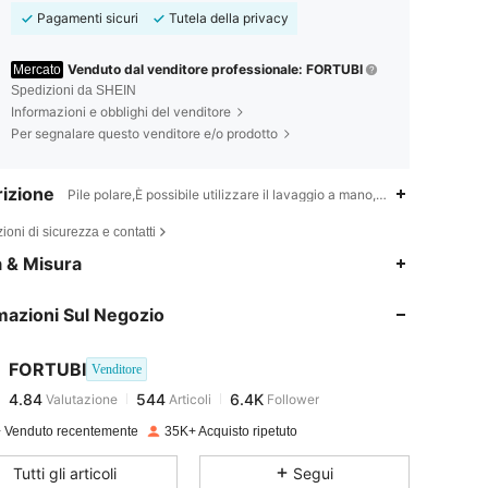
Pagamenti sicuri
Tutela della privacy
Venduto dal venditore professionale: FORTUBI
Mercato
Spedizioni da SHEIN
Informazioni e obblighi del venditore
Per segnalare questo venditore e/o prodotto
izione
Pile polare,È possibile utilizzare il lavaggio a mano, il lavaggio in l
ioni di sicurezza e contatti
4.84
544
6.4K
a & Misura
mazioni Sul Negozio
4.84
544
6.4K
FORTUBI
Venditore
4.84
544
6.4K
Valutazione
Articoli
Follower
v***1
pagato
1 giorno fa
 Venduto recentemente
35K+ Acquisto ripetuto
4.84
544
6.4K
Tutti gli articoli
Segui