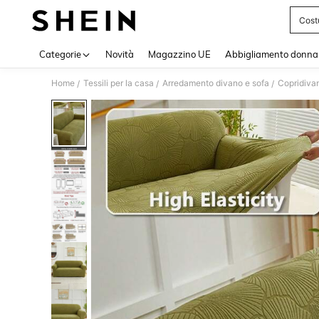
Cost
Use up 
Categorie
Novità
Magazzino UE
Abbigliamento donna
Home
Tessili per la casa
Arredamento divano e sofa
Copridiva
/
/
/