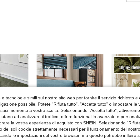
e tecnologie simili sul nostro sito web per fornire il servizio richiesto e o
gazione possibile. Potete "Rifiuta tutto", "Accetta tutto" o impostare le
siasi momento a vostra scelta. Selezionando "Accetta tutto", attiveremo t
aiutano ad analizzare il traffico, offrire funzionalità avanzate e personal
orare la vostra esperienza di acquisto con SHEIN. Selezionando "Rifiuta
zzo dei soli cookie strettamente necessari per il funzionamento del nostr
ficando le impostazioni del vostro browser, ma questo potrebbe influire s
13