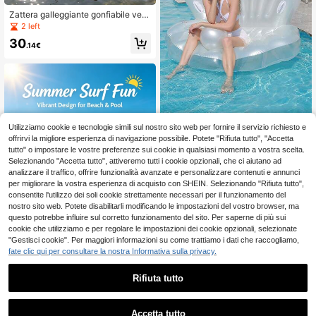
Zattera galleggiante gonfiabile verd
e, barca da pesca in PVC rinforzato,
2 left
barca galleggiante per acqua, kaya
30
k, barca d'assalto portatile, barca g
.14€
alleggiante per acqua lago e spiagg
ia
Utilizziamo cookie e tecnologie simili sul nostro sito web per fornire il servizio richiesto e
1 pezzo Galleggiante gonfiabile a fo
rma di conchiglia, galleggiante gonf
offrirvi la migliore esperienza di navigazione possibile. Potete "Rifiuta tutto", "Accetta
11
.98€
iabile gigante a forma di conchiglia
tutto" o impostare le vostre preferenze sui cookie in qualsiasi momento a vostra scelta.
con palline di perle finte, sedia da n
Selezionando "Accetta tutto", attiveremo tutti i cookie opzionali, che ci aiutano ad
uoto a forma di conchiglia, adatto p
analizzare il traffico, offrire funzionalità avanzate e personalizzare contenuti e annunci
er feste in spiaggia estive per adulti,
per migliorare la vostra esperienza di acquisto con SHEIN. Selezionando "Rifiuta tutto",
ottimo per spiaggia e sport acquatic
consentite l'utilizzo dei soli cookie strettamente necessari per il funzionamento del
i, galleggiante per piscina, accessor
nostro sito web. Potete disabilitarli modificando le impostazioni del vostro browser, ma
i da spiaggia, accessori per piscina,
giocattoli galleggianti, forniture per
questo potrebbe influire sul corretto funzionamento del sito. Per saperne di più sui
feste in piscina, adatto per feste in s
cookie che utilizziamo e per regolare le impostazioni dei cookie opzionali, selezionate
piaggia estive per adulti, feste per si
"Gestisci cookie". Per maggiori informazioni su come trattiamo i dati che raccogliamo,
ngle, adatto per feste in piscina e p
fate clic qui per consultare la nostra Informativa sulla privacy.
er prendere il sole, goditi il tuo temp
o in piscina!, gonfiabile per piscina
1 pezzo Tavola da surf gonfiabile d
Rifiuta tutto
ecorazione tema Luau, giocattolo d
7
.90€
a spiaggia e piscina, decorazione p
er feste tropicali e hawaiane, tavola
Accetta tutto
da surf gonfiabile per piscina in giar