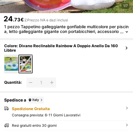
1/7
24
.73€
Prezzo IVA e dazi inclusi
1 pezzo Tappetino galleggiante gonfiabile multicolore per piscin
a, letto galleggiante gigante con portabicchieri, accessorio
estivo per piscina e festa in spiaggia per adulti, sedia loun
ge galleggiante, regalo estivo perfetto per il relax in piscina e in
spiaggia
Colore: Divano Reclinabile Rainbow A Doppio Anello Da 160
Libbre
Quantità:
Spedisce a
Italy
Spedizione Gratuita
Consegna prevista:
6-11 Giorni Lavorativi
Resi gratuiti entro 30 giorni