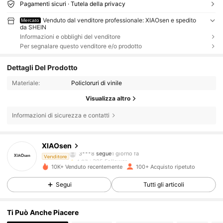
Pagamenti sicuri · Tutela della privacy
Venduto dal venditore professionale: XIAOsen e spedito
Mercato
da SHEIN
Informazioni e obblighi del venditore
Per segnalare questo venditore e/o prodotto
Dettagli Del Prodotto
Materiale:
Policloruri di vinile
Visualizza altro
Informazioni di sicurezza e contatti
385 Follower
4.87
XIAOsen
3***8
segue
1 giorno fa
385 Follower
4.87
Venditore
10K+ Venduto recentemente
100+ Acquisto ripetuto
385 Follower
4.87
Segui
Tutti gli articoli
385 Follower
4.87
Ti Può Anche Piacere