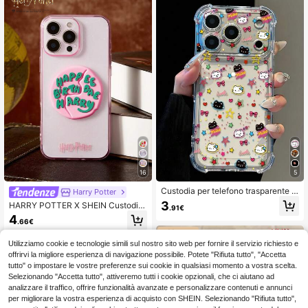
etrò femminile, guscio morbido anti
e 11/12/12 Mini/13/14/15/16/16 Plu
urto, estetica
s/17/17 Pro/17 Pro Max e Samsung
Galaxy S24 Ultra/S25 Ultra/A06/A1
7, regalo per fan di Harry Potter, co
mpleanno, ritorno a scuola, accesso
ri per telefono, spedizione rapida
16
5
Custodia per telefono trasparente c
Harry Potter
on motivo di gatto cartone animato
3
HARRY POTTER X SHEIN Custodia
.91€
carino, anti-caduta ai quattro angol
per telefono alla moda con motivo a
4
i, compatibile con i modelli di telefo
.66€
torta di compleanno 3D, adatta com
no 17 16 15 14 13 12 11 Pro Plus Pro
e regalo per il compleanno
Max
Utilizziamo cookie e tecnologie simili sul nostro sito web per fornire il servizio richiesto e
offrirvi la migliore esperienza di navigazione possibile. Potete "Rifiuta tutto", "Accetta
tutto" o impostare le vostre preferenze sui cookie in qualsiasi momento a vostra scelta.
Selezionando "Accetta tutto", attiveremo tutti i cookie opzionali, che ci aiutano ad
analizzare il traffico, offrire funzionalità avanzate e personalizzare contenuti e annunci
per migliorare la vostra esperienza di acquisto con SHEIN. Selezionando "Rifiuta tutto",