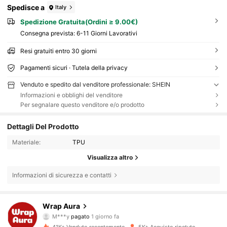
Spedisce a
Italy
Spedizione Gratuita(Ordini ≥ 9.00€)
Consegna prevista:
6-11 Giorni Lavorativi
Resi gratuiti entro 30 giorni
Pagamenti sicuri · Tutela della privacy
Venduto e spedito dal venditore professionale: SHEIN
Informazioni e obblighi del venditore
Per segnalare questo venditore e/o prodotto
Dettagli Del Prodotto
Materiale:
TPU
Visualizza altro
Informazioni di sicurezza e contatti
9.6K Follower
4.83
Wrap Aura
M***y
pagato
1 giorno fa
a***2
segue
1 giorno fa