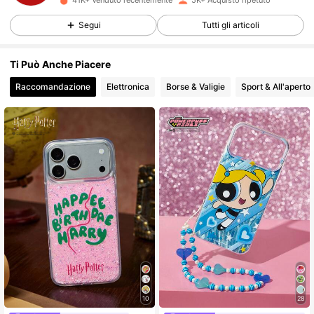
41K+ Venduto recentemente
5K+ Acquisto ripetuto
9.6K Follower
4.83
Segui
Tutti gli articoli
9.6K Follower
4.83
Ti Può Anche Piacere
Raccomandazione
Elettronica
Borse & Valigie
Sport & All'aperto
9.6K Follower
4.83
9.6K Follower
4.83
9.6K Follower
4.83
9.6K Follower
4.83
9.6K Follower
4.83
10
28