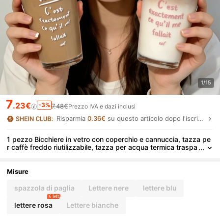
1/15
7
.23€
-3%
7.48€
Prezzo IVA e dazi inclusi
Risparmia
0.36€
su questo articolo dopo l'iscrizione.
1 pezzo Bicchiere in vetro con coperchio e cannuccia, tazza pe
r caffè freddo riutilizzabile, tazza per acqua termica traspa
rente, stampata con "Voilà! C'est exactement ce qu'il me fa
llait", tazza da viaggio a tenuta stagna per caffè, latte, tè e frull
ati, perfetta per uso quotidiano, in ufficio, a casa e al caffè, reg
Misure
alo ideale per amici, famiglia e mamma
spazzola di paglia
Lettere nere
lettere blu
6 left
lettere rosa
Lettere bianche