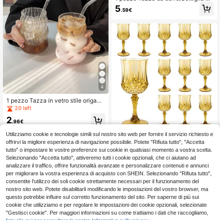
r bibite in acciaio inossidabile a dop
5
.59€
pio strato personalizzata, Bottiglia p
er l'acqua sportiva, Tumbler isolato
personalizzato con nome da 500m
l/17oz, Opzioni multicolore, Adatto p
er scuola, vacanze e regali di compl
eanno per uomini e donne, Per gli a
manti del caffè
4
1 pezzo Tazza in vetro stile origami
da 550ml, Tazza in vetro ondulata r
20 left
affinata, Tazza unica per caffè fred
2
do, latte, succhi, Tazza da caffè all
.96€
a moda, Tazza in vetro essenziale p
er le vacanze, Tazza in vetro senza
Utilizziamo cookie e tecnologie simili sul nostro sito web per fornire il servizio richiesto e
Calici da vino vintage multicolore 2
cannuccia, Tazza per bevande, Taz
4/12/6/1 pezzo - Bicchieri da cham
offrirvi la migliore esperienza di navigazione possibile. Potete "Rifiuta tutto", "Accetta
4
.38€
za per latte, Adatta per uso quotidia
pagne infrangibili da 7 oz, stoviglie r
tutto" o impostare le vostre preferenze sui cookie in qualsiasi momento a vostra scelta.
no domestico, Forniture per ufficio
iutilizzabili con texture in cristallo, a
Selezionando "Accetta tutto", attiveremo tutti i cookie opzionali, che ci aiutano ad
datti per cucina, sala da pranzo, fid
analizzare il traffico, offrire funzionalità avanzate e personalizzare contenuti e annunci
anzamento, matrimonio, compleann
per migliorare la vostra esperienza di acquisto con SHEIN. Selezionando "Rifiuta tutto",
o, inaugurazione della casa, celebr
consentite l'utilizzo dei soli cookie strettamente necessari per il funzionamento del
azione, festa in piscina, ritorno a sc
nostro sito web. Potete disabilitarli modificando le impostazioni del vostro browser, ma
uola, riunione di classe, evento a te
ma nautico, team building, Ognissa
questo potrebbe influire sul corretto funzionamento del sito. Per saperne di più sui
nti, Natale, bicchieri da festa, bicchi
cookie che utilizziamo e per regolare le impostazioni dei cookie opzionali, selezionate
eri da succo, tazze da caffè
"Gestisci cookie". Per maggiori informazioni su come trattiamo i dati che raccogliamo,