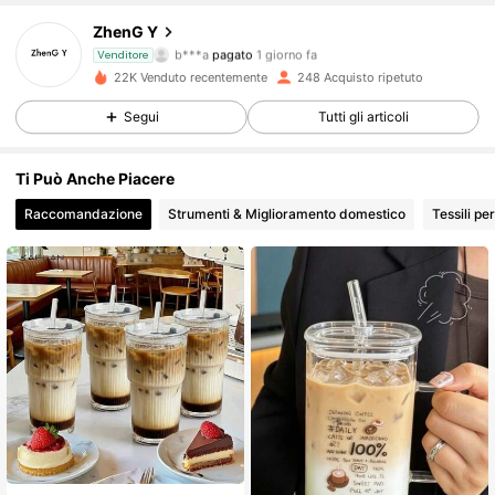
ZhenG Y
321 Follower
4.61
b***a
pagato
1 giorno fa
Venditore
22K Venduto recentemente
248 Acquisto ripetuto
321 Follower
4.61
Segui
Tutti gli articoli
Ti Può Anche Piacere
321 Follower
4.61
Raccomandazione
Strumenti & Miglioramento domestico
Tessili pe
321 Follower
4.61
321 Follower
4.61
321 Follower
4.61
321 Follower
4.61