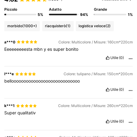
Piccolo
Adatto
Grande
5%
94%
1%
morbido
(1000+)
riacquisterò
(1)
logistica veloce
(2)
a***0
Colore: Multicolore / Misure: 160cm*220cm
Eeeeeeeeesta
mbn
y
es
super
bonito
Utile
(0)
l***e
Colore: tulipano / Misure: 150cm*200cm
belloooooooooooooooooooooooooooo
Utile
(0)
k***1
Colore: Multicolore / Misure: 260cm*220cm
Super
qualitativ
Utile
(0)