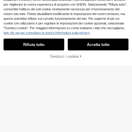
oniale, letto king, set di biancheria d
per migliorare la vostra esperienza di acquisto con SHEIN. Selezionando "Rifiuta tutto",
a letto per camera da letto, lavabile
consentite l'utilizzo dei soli cookie strettamente necessari per il funzionamento del
velocemente in lavatrice, ritorno a s
cuola, vita nel campus, biancheria d
nostro sito web. Potete disabilitarli modificando le impostazioni del vostro browser, ma
a letto essenziale per il trasloco! (In
questo potrebbe influire sul corretto funzionamento del sito. Per saperne di più sui
clude 1 copripiumino, 2 federe, senz
cookie che utilizziamo e per regolare le impostazioni dei cookie opzionali, selezionate
a inserti)
"Gestisci cookie". Per maggiori informazioni su come trattiamo i dati che raccogliamo,
fate clic qui per consultare la nostra Informativa sulla privacy.
Rifiuta tutto
Accetta tutto
Gestisci i cookie
AGGIUNGI AL CARRELLO