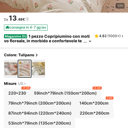
1/11
13
.48€
Da
consegna in 4-7 gg lav
1 pezzo Copripiumino con moti
4.82
(
1000+
)
Magazzino EU
vo floreale, in morbido e confortevole te
ssuto in microfibra leggero, con tecnica
di lavaggio speciale, adatto per l'estate
Colore: Tulipano
Misure
US
10 left
16 left
220*230
59inch*79inch
(150cm*200cm)
4 left
79inch*79inch
(200cm*200cm)
140cm*200cm
87inch*94inch
(220cm*240cm)
220cm*260cm
53inch*79inch
(135cm*200cm)