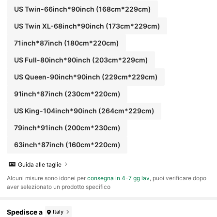
US Twin-66inch*90inch
(168cm*229cm)
US Twin XL-68inch*90inch
(173cm*229cm)
71inch*87inch
(180cm*220cm)
US Full-80inch*90inch
(203cm*229cm)
US Queen-90inch*90inch
(229cm*229cm)
91inch*87inch
(230cm*220cm)
US King-104inch*90inch
(264cm*229cm)
79inch*91inch
(200cm*230cm)
63inch*87inch
(160cm*220cm)
Guida alle taglie
Alcuni misure sono idonei per
consegna in 4-7 gg lav
, puoi verificare dopo
aver selezionato un prodotto specifico
Spedisce a
Italy