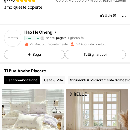
g***o
Colore: Multicolore / Misure: 168cm*229cm
amo
queste
coperte
.
3.4K Follower
4.83
Utile
(0)
3.4K Follower
4.83
Hao He Cheng
p***9
pagato
1 giorno fa
Venditore
j***9
segue
1 giorno fa
7K Venduto recentemente
3K Acquisto ripetuto
3.4K Follower
4.83
Segui
Tutti gli articoli
3.4K Follower
4.83
Ti Può Anche Piacere
Raccomandazione
Casa & Vita
Strumenti & Miglioramento domesti
3.4K Follower
4.83
3.4K Follower
4.83
3.4K Follower
4.83