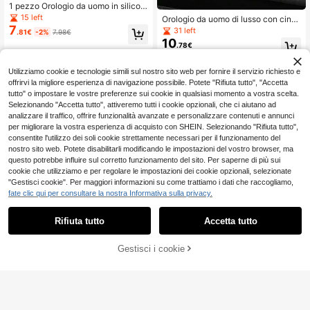
1 pezzo Orologio da uomo in silicon
e, quadrante a forma di ingranaggio
15 left
Orologio da uomo di lusso con cintu
classico e alla moda, orologio da po
7
rino in acciaio inossidabile, movime
31 left
.81€
-2%
7.98€
lso sportivo al quarzo, stile elegante
nto al quarzo, stile vintage alla mod
10
(senza scatola per orologio inclusa)
.78€
a, numeri romani, quadrante rotond
o, orologio da uomo di alta gamma,
essenziale per viaggi e outfit, orolo
Utilizziamo cookie e tecnologie simili sul nostro sito web per fornire il servizio richiesto e
gio da uomo per affari, regalo perfet
offrirvi la migliore esperienza di navigazione possibile. Potete "Rifiuta tutto", "Accetta
to per vacanze e compleanni
tutto" o impostare le vostre preferenze sui cookie in qualsiasi momento a vostra scelta.
Selezionando "Accetta tutto", attiveremo tutti i cookie opzionali, che ci aiutano ad
analizzare il traffico, offrire funzionalità avanzate e personalizzare contenuti e annunci
per migliorare la vostra esperienza di acquisto con SHEIN. Selezionando "Rifiuta tutto",
consentite l'utilizzo dei soli cookie strettamente necessari per il funzionamento del
nostro sito web. Potete disabilitarli modificando le impostazioni del vostro browser, ma
questo potrebbe influire sul corretto funzionamento del sito. Per saperne di più sui
cookie che utilizziamo e per regolare le impostazioni dei cookie opzionali, selezionate
"Gestisci cookie". Per maggiori informazioni su come trattiamo i dati che raccogliamo,
fate clic qui per consultare la nostra Informativa sulla privacy.
Rifiuta tutto
Accetta tutto
Orologio al quarzo da uomo con qu
16
adrante rosso e nero, cinturino in sili
.23€
11
cone nero, orologio da polso minima
Gestisci i cookie
AGGIUNGI AL CARRELLO
lista per uso casual e aziendale con
SUNLIFEX
display del calendario
1 pezzo Orologio al quarzo elegant
11
e e vintage da uomo, quadrante qua
.32€
drato con numeri romani, cassa in le
ga premium, cinturino in silicone, all