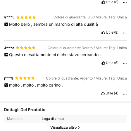
Utile
(8)
y***5
Colore di quadrante: Blu / Misure: Tagli Unica
Molto
bello
,
sembra
un
marchio
di
alta
qualit
à
Utile
(8)
J***e
Colore di quadrante: Dorato / Misure: Tagli Unica
Questo
è
esattamente
ci
ò
che
stavo
cercando
.
Utile
(6)
j***9
Colore di quadrante: Argento / Misure: Tagli Unica
molto
,
molto
,
molto
carino
.
Utile
(4)
Dettagli Del Prodotto
Materiale:
Lega di zinco
Visualizza altro