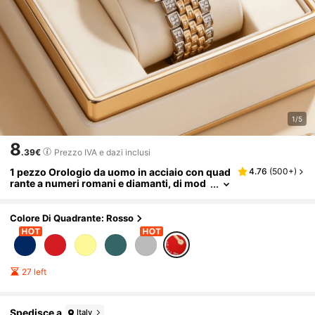
1/5
8
.39€
Prezzo IVA e dazi inclusi
1 pezzo Orologio da uomo in acciaio con quad
4.76
(
500+
)
rante a numeri romani e diamanti, di mod
a, adatto per abbinamenti quotidiani, com
pleanni, regali per uomo, anniversari, di fine a
nno, Single's Day, Ognissanti, senza scatola r
Colore Di Quadrante: Rosso
egalo
27 left
Spedisce a
Italy