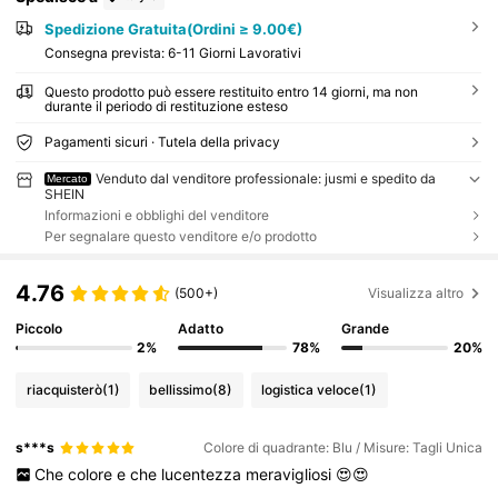
Spedizione Gratuita(Ordini ≥ 9.00€)
Consegna prevista:
6-11 Giorni Lavorativi
Questo prodotto può essere restituito entro 14 giorni, ma non
durante il periodo di restituzione esteso
Pagamenti sicuri · Tutela della privacy
Venduto dal venditore professionale: jusmi e spedito da
Mercato
SHEIN
Informazioni e obblighi del venditore
Per segnalare questo venditore e/o prodotto
4.76
(500+)
Visualizza altro
Piccolo
Adatto
Grande
2%
78%
20%
riacquisterò
(1)
bellissimo
(8)
logistica veloce
(1)
s***s
Colore di quadrante: Blu / Misure: Tagli Unica
Che
colore
e
che
lucentezza
meravigliosi
😍😍