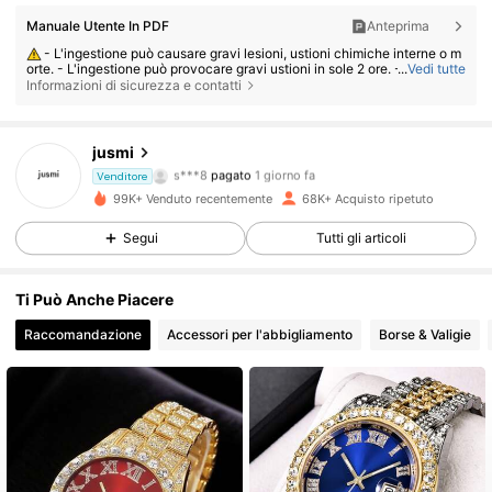
Manuale Utente In PDF
Anteprima
- L'ingestione può causare gravi lesioni, ustioni chimiche interne o m
orte. - L'ingestione può provocare gravi ustioni in sole 2 ore. - Se una ba
...
Vedi tutte
tteria è stata ingerita o inserita in qualsiasi parte del corpo, consultare i
Informazioni di sicurezza e contatti
mmediatamente un medico. - Tenere le batterie nuove e usate lontano
dalla portata dei bambini. - Assicurarsi che il vano batterie sia sempre b
en chiuso.
14K Follower
4.81
jusmi
s***8
pagato
1 giorno fa
m***a
segue
6 ore fa
Venditore
99K+ Venduto recentemente
68K+ Acquisto ripetuto
14K Follower
4.81
Segui
Tutti gli articoli
14K Follower
4.81
Ti Può Anche Piacere
Raccomandazione
Accessori per l'abbigliamento
Borse & Valigie
14K Follower
4.81
14K Follower
4.81