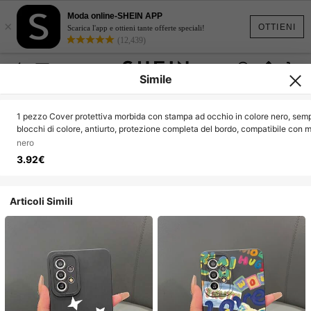
Moda online-SHEIN APP
×
OTTIENI
Scarica l'app e ottieni tante offerte speciali!
(12,439)
Simile
1 pezzo Cover protettiva morbida con stampa ad occhio in colore nero, semp
blocchi di colore, antiurto, protezione completa del bordo, compatibile con 
11/12/13/14/6/6s/6plus/7/8/Se/7plus/8plus/X/Xs
nero
Max/Xr/11pro/12pro/13pro/14pro/12mini/13mini/11promax/12promax/13pro
3.92€
Articoli Simili