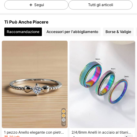
65K Follower
4.89
Segui
Tutti gli articoli
Ti Può Anche Piacere
65K Follower
4.89
Raccomandazione
Accessori per l'abbigliamento
Borse & Valigie
65K Follower
4.89
65K Follower
4.89
65K Follower
4.89
65K Follower
4.89
12
65K Follower
4.89
1 pezzo Anello elegante con pietra
2/4/6mm Anelli in acciaio al titanio
di zirconia cubica, adatto per donn
opaco rotanti - 3 colori disponibili