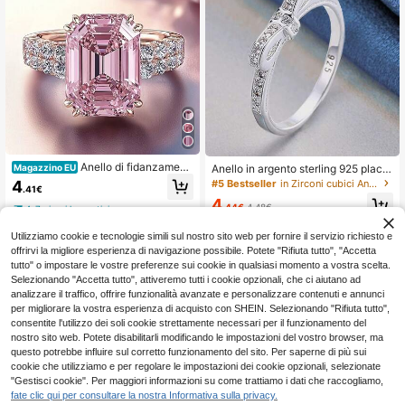
Anello di fidanzament
Anello in argento sterling 925 placc
Magazzino EU
o elegante, lussuoso e romantico da
ato, minimalista con fiocco e cristall
4
#5 Bestseller
in Zirconi cubici Anelli da donna
.41€
principessa con zirconi sintetici qua
o zirconia, misure da donna 6/7/8/9/
4
drati rosa scintillanti, alla moda per
10, accessorio di gioielleria di lusso
.44€
4.48€
4-7 giorni lavorativi
donne, adatto per uso quotidiano, fe
per feste, matrimoni e regali di mod
ste, festival, regalo
a
Utilizziamo cookie e tecnologie simili sul nostro sito web per fornire il servizio richiesto e
offrirvi la migliore esperienza di navigazione possibile. Potete "Rifiuta tutto", "Accetta
tutto" o impostare le vostre preferenze sui cookie in qualsiasi momento a vostra scelta.
Selezionando "Accetta tutto", attiveremo tutti i cookie opzionali, che ci aiutano ad
analizzare il traffico, offrire funzionalità avanzate e personalizzare contenuti e annunci
per migliorare la vostra esperienza di acquisto con SHEIN. Selezionando "Rifiuta tutto",
consentite l'utilizzo dei soli cookie strettamente necessari per il funzionamento del
nostro sito web. Potete disabilitarli modificando le impostazioni del vostro browser, ma
questo potrebbe influire sul corretto funzionamento del sito. Per saperne di più sui
cookie che utilizziamo e per regolare le impostazioni dei cookie opzionali, selezionate
"Gestisci cookie". Per maggiori informazioni su come trattiamo i dati che raccogliamo,
fate clic qui per consultare la nostra Informativa sulla privacy.