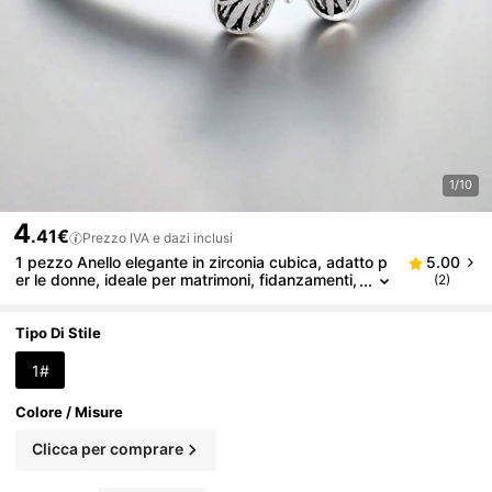
1/10
4
.41€
Prezzo IVA e dazi inclusi
1 pezzo Anello elegante in zirconia cubica, adatto p
5.00
er le donne, ideale per matrimoni, fidanzamenti,
(2)
feste di anniversario, regalo di San Valentino
Tipo Di Stile
1#
Colore / Misure
Clicca per comprare