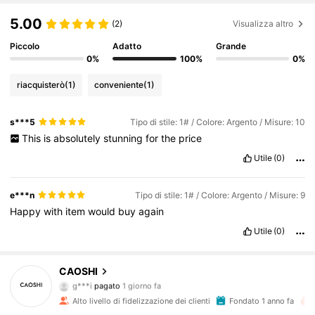
5.00
(2)
Visualizza altro
Piccolo
Adatto
Grande
0%
100%
0%
riacquisterò
(1)
conveniente
(1)
s***5
Tipo di stile: 1# / Colore: Argento / Misure: 10
This
is
absolutely
stunning
for
the
price
Utile
(0)
e***n
Tipo di stile: 1# / Colore: Argento / Misure: 9
Happy
with
item
would
buy
again
Utile
(0)
CAOSHI
65K Follower
4.89
g***i
pagato
1 giorno fa
r***4
segue
9 ore fa
Alto livello di fidelizzazione dei clienti
Fondato 1 anno fa