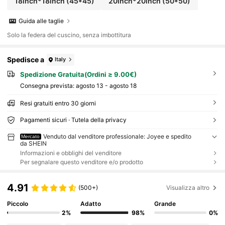
18inch*18inch
(45*45)
20inch*20inch
(50*50)
Guida alle taglie
Solo la federa del cuscino, senza imbottitura
Spedisce a
Italy
Spedizione Gratuita(Ordini ≥ 9.00€)
Consegna prevista:
agosto 13 - agosto 18
Resi gratuiti entro 30 giorni
Pagamenti sicuri · Tutela della privacy
Venduto dal venditore professionale: Joyee e spedito
Mercato
da SHEIN
Informazioni e obblighi del venditore
Per segnalare questo venditore e/o prodotto
4.91
(500+)
Visualizza altro
Piccolo
Adatto
Grande
2%
98%
0%