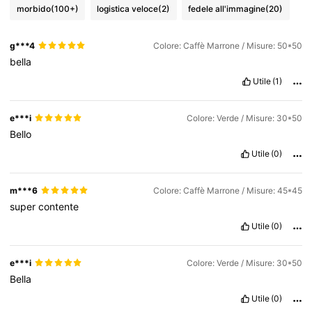
morbido
(100+)
logistica veloce
(2)
fedele all'immagine
(20)
g***4
Colore: Caffè Marrone / Misure: 50*50
bella
Utile
(1)
e***i
Colore: Verde / Misure: 30*50
Bello
Utile
(0)
m***6
Colore: Caffè Marrone / Misure: 45*45
super
contente
Utile
(0)
e***i
Colore: Verde / Misure: 30*50
Bella
Utile
(0)