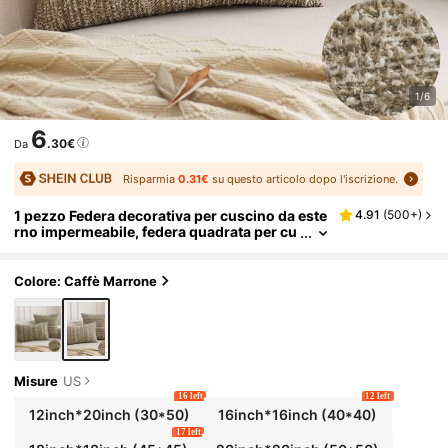
1/6
6
.30€
Da
Risparmia
0.31€
su questo articolo dopo l'iscrizione.
1 pezzo Federa decorativa per cuscino da este
4.91
(
500+
)
rno impermeabile, federa quadrata per cu
scino da giardino, federa per cuscino da l
ancio, adatta per patio, tenda, divano, 45x45
cm
Colore: Caffè Marrone
Misure
US
16 left
12 left
12inch*20inch
(30*50)
16inch*16inch
(40*40)
17 left