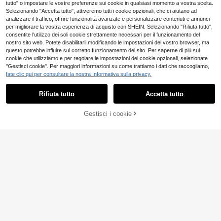
tutto" o impostare le vostre preferenze sui cookie in qualsiasi momento a vostra scelta.
one e finestra a bovindo, in tessuto,
Selezionando "Accetta tutto", attiveremo tutti i cookie opzionali, che ci aiutano ad
senza imbottitura, 45*45cm
analizzare il traffico, offrire funzionalità avanzate e personalizzare contenuti e annunci
per migliorare la vostra esperienza di acquisto con SHEIN. Selezionando "Rifiuta tutto",
consentite l'utilizzo dei soli cookie strettamente necessari per il funzionamento del
nostro sito web. Potete disabilitarli modificando le impostazioni del vostro browser, ma
1/2/4 pezzi Federe quadrate in
NEW
3
peluche corto stampate, Federe co
questo potrebbe influire sul corretto funzionamento del sito. Per saperne di più sui
.81€
n motivo serie Ognissanti (Inserti pe
cookie che utilizziamo e per regolare le impostazioni dei cookie opzionali, selezionate
r cuscini non inclusi), Materiale deli
"Gestisci cookie". Per maggiori informazioni su come trattiamo i dati che raccogliamo,
cato sulla pelle, Biancheria da letto,
fate clic qui per consultare la nostra Informativa sulla privacy.
Adatte per uso quotidiano in soggior
no, camera da letto, divano, auto, F
edere per tutte le stagioni, Regalo p
Rifiuta tutto
Accetta tutto
er le vacanze
Gestisci i cookie
AGGIUNGI AL CARRELLO
1 pezzo/2 pezzi Federa quadr
NEW
ata in velluto con motivo di fantasm
4 left
i carini che abbracciano zucche, co
9
.98€
n nappe nere agli angoli e ricamo in
chenille, decorazione orrore autunn
ale di Ognissanti per divano, adatta
per attività festive, federa decorativ
a per cuscino, decorazione per sog
1 Federa per cuscino con zucc
NEW
giorno, camera da letto, patio, divan
a di Ognissanti, pipistrello e lantern
2 left
o e spazio abitativo, senza imbottit
a di Jack, 30 x 50 cm, federa per cu
3
.70€
ura 45*45cm
scino decorativo per cottage festiv
o, nero, solo un lato, cuscino non in
cluso