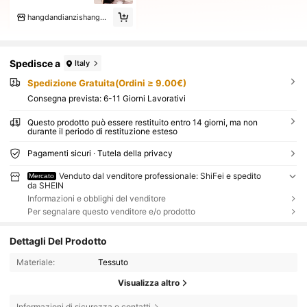
hangdandianzishangwushanghang
Spedisce a
Italy
Spedizione Gratuita(Ordini ≥ 9.00€)
Consegna prevista:
6-11 Giorni Lavorativi
Questo prodotto può essere restituito entro 14 giorni, ma non
durante il periodo di restituzione esteso
Pagamenti sicuri · Tutela della privacy
Venduto dal venditore professionale: ShiFei e spedito
Mercato
da SHEIN
Informazioni e obblighi del venditore
Per segnalare questo venditore e/o prodotto
Dettagli Del Prodotto
Materiale:
Tessuto
Visualizza altro
Informazioni di sicurezza e contatti