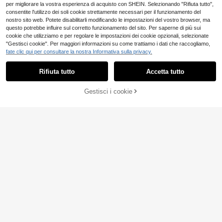
per migliorare la vostra esperienza di acquisto con SHEIN. Selezionando "Rifiuta tutto",
consentite l'utilizzo dei soli cookie strettamente necessari per il funzionamento del
nostro sito web. Potete disabilitarli modificando le impostazioni del vostro browser, ma
questo potrebbe influire sul corretto funzionamento del sito. Per saperne di più sui
cookie che utilizziamo e per regolare le impostazioni dei cookie opzionali, selezionate
"Gestisci cookie". Per maggiori informazioni su come trattiamo i dati che raccogliamo,
fate clic qui per consultare la nostra Informativa sulla privacy.
Rifiuta tutto
Accetta tutto
5 pezzi Fasce per capelli antiscivol
o con denti, stile casuale e colorate
Gestisci i cookie
AGGIUNGI AL CARRELLO
4
.86€
2 pezzi Fermagli per c
Magazzino EU
apelli eleganti da donna con palline
(1000+)
di pelliccia rossa e nappe, adatti per
3
uso quotidiano, autunno/inverno, C
.40€
apodanno, San Valentino, miglior re
4-7 giorni lavorativi
galo per amici, accessori per capell
i, accessori per la testa, forcina