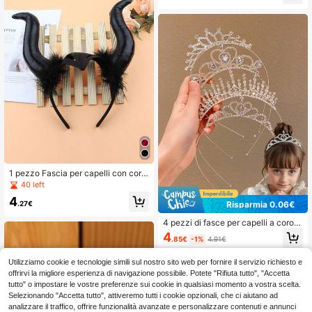
di coniglio lunghe, Bellezza, Casa,
Accessori per capelli
1 pezzo Fascia per capelli con corn
a di diavolo per Ognissanti, accesso
40 left
rio per costume da festa, corna di d
4
emone rosse e corna di pecora, acc
.27€
Risparmia 0.06€
essori per cosplay, bellezza, casa,
accessori per capelli
4 pezzi di fasce per capelli a coron
a per ragazze, accessori per capelli
4
.85€
-1%
4.91€
adatti per concorsi di bellezza, esibi
zioni, matrimoni
Utilizziamo cookie e tecnologie simili sul nostro sito web per fornire il servizio richiesto e
offrirvi la migliore esperienza di navigazione possibile. Potete "Rifiuta tutto", "Accetta
tutto" o impostare le vostre preferenze sui cookie in qualsiasi momento a vostra scelta.
Selezionando "Accetta tutto", attiveremo tutti i cookie opzionali, che ci aiutano ad
analizzare il traffico, offrire funzionalità avanzate e personalizzare contenuti e annunci