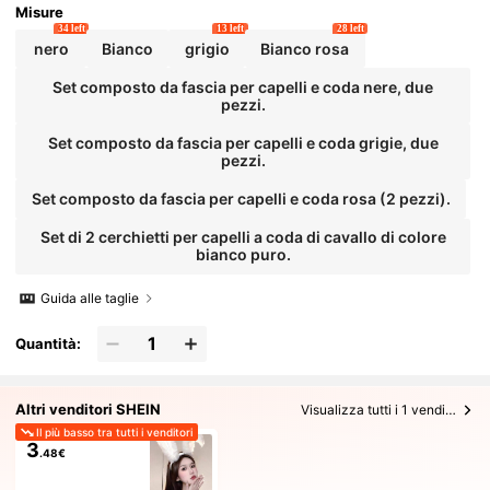
sorio per cosplay, fascia per capelli, accessorio di bellezza per
Misure
la casa regalo per le donne
34 left
13 left
28 left
nero
Bianco
grigio
Bianco rosa
Set composto da fascia per capelli e coda nere, due
pezzi.
Set composto da fascia per capelli e coda grigie, due
pezzi.
Set composto da fascia per capelli e coda rosa (2 pezzi).
Set di 2 cerchietti per capelli a coda di cavallo di colore
bianco puro.
Guida alle taglie
Quantità:
Altri venditori SHEIN
Visualizza tutti i 1 venditori
Il più basso tra tutti i venditori
3
.48€