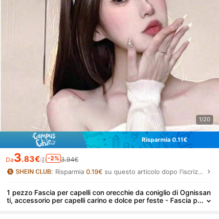
1/20
Risparmia 0.11€
3
.83€
-2%
3.94€
Da
Risparmia
0.19€
su questo articolo dopo l'iscrizione.
1 pezzo Fascia per capelli con orecchie da coniglio di Ognissan
ti, accessorio per capelli carino e dolce per feste - Fascia p
er capelli con orecchie da coniglio in peluche, costume da r
agazza coniglio, fascia per capelli, fermaglio per capelli, acces