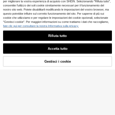
per migliorare la vostra esperienza di acquisto con SHEIN. Selezionando "Rifiuta tutto",
a rosa crema, regalo
consentite l'utilizzo dei soli cookie strettamente necessari per il funzionamento del
nostro sito web. Potete disabilitarli modificando le impostazioni del vostro browser, ma
questo potrebbe influire sul corretto funzionamento del sito. Per saperne di più sui
cookie che utilizziamo e per regolare le impostazioni dei cookie opzionali, selezionate
"Gestisci cookie". Per maggiori informazioni su come trattiamo i dati che raccogliamo,
fate clic qui per consultare la nostra Informativa sulla privacy.
Rifiuta tutto
Accetta tutto
Gestisci i cookie
AGGIUNGI AL CARRELLO