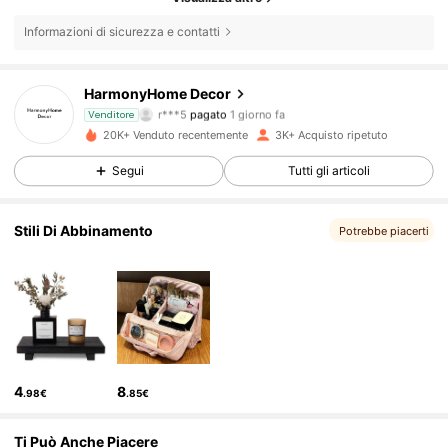
Informazioni di sicurezza e contatti
3.9K Follower
4.71
HarmonyHome Decor
a***7
segue
8 ore fa
Venditore
20K+ Venduto recentemente
3K+ Acquisto ripetuto
3.9K Follower
4.71
Segui
Tutti gli articoli
3.9K Follower
4.71
Stili Di Abbinamento
Potrebbe piacerti
3.9K Follower
4.71
3.9K Follower
4.71
4
8
.98€
.85€
3.9K Follower
4.71
Ti Può Anche Piacere