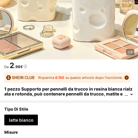
1/9
2
.98€
Da
Risparmia
0.15€
su questo articolo dopo l'iscrizione.
1 pezzo Supporto per pennelli da trucco in resina bianca rialz
ata e rotonda, può contenere pennelli da trucco, matite e
cc., adatto per il tavolo da toeletta, può contenere pennell
i per ombretti, pennelli per sopracciglia, matite, scelta regalo
ideale, adatto anche per l'inverno, decorazione per la casa, de
Tipo Di Stile
corazione per matrimoni, scatola per gioielli, decorazione pe
r feste, San Valentino e compleanni
latte bianco
Misure