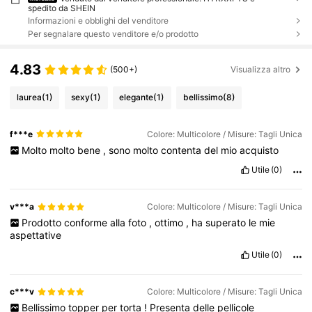
spedito da SHEIN
Informazioni e obblighi del venditore
Per segnalare questo venditore e/o prodotto
4.83
(500+)
Visualizza altro
laurea
(1)
sexy
(1)
elegante
(1)
bellissimo
(8)
f***e
Colore: Multicolore / Misure: Tagli Unica
Molto
molto
bene
,
sono
molto
contenta
del
mio
acquisto
Utile
(0)
v***a
Colore: Multicolore / Misure: Tagli Unica
Prodotto
conforme
alla
foto
,
ottimo
,
ha
superato
le
mie
aspettative
Utile
(0)
c***v
Colore: Multicolore / Misure: Tagli Unica
Bellissimo
topper
per
torta
!
Presenta
delle
pellicole