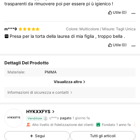
trasparenti
da
rimuovere
poi
per
essere
pi
ù
igienico
!
Utile
(0)
m***9
Colore: Multicolore / Misure: Tagli Unica
Presa
per
la
torta
della
laurea
di
mia
figlia
,
troppo
bella
.
Utile
(0)
Dettagli Del Prodotto
Materiale:
PMMA
Visualizza altro
Informazioni di sicurezza e contatti
3.7K Follower
4.89
HYKXXFYS
c***o
pagato
1 giorno fa
Venditore
o***h
segue
22 ore fa
Alto livello di fidelizzazione dei clienti
Fondato 1 anno fa
3.7K Follower
4.89
Segui
Tutti gli articoli