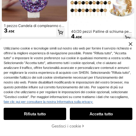
1 pezzo Candela di compleanno co
3
n corona viola numeri 0-9, stile cre
40/20 pezzi Palline di schiuma per
.45€
ativo nuovo, corona con strass, ada
4
decorazione torte fai-da-te, adatte
.40€
tta per decorazione di torte, tavolo
per compleanno, matrimonio, battes
dei dolci, candele per celebrazioni
imo, anniversario, decorazione tort
di compleanno e feste.
e, festa di ritorno a scuola, San Vale
Utilizziamo cookie e tecnologie simili sul nostro sito web per fornire il servizio richiesto e
ntino, Capodanno, Festival di Prima
offrirvi la migliore esperienza di navigazione possibile. Potete "Rifiuta tutto", "Accetta
vera, Ognissanti, Natale, decorazio
tutto" o impostare le vostre preferenze sui cookie in qualsiasi momento a vostra scelta.
ne cibo per matrimonio
Selezionando "Accetta tutto", attiveremo tutti i cookie opzionali, che ci aiutano ad
analizzare il traffico, offrire funzionalità avanzate e personalizzare contenuti e annunci
per migliorare la vostra esperienza di acquisto con SHEIN. Selezionando "Rifiuta tutto",
consentite l'utilizzo dei soli cookie strettamente necessari per il funzionamento del
nostro sito web. Potete disabilitarli modificando le impostazioni del vostro browser, ma
questo potrebbe influire sul corretto funzionamento del sito. Per saperne di più sui
cookie che utilizziamo e per regolare le impostazioni dei cookie opzionali, selezionate
"Gestisci cookie". Per maggiori informazioni su come trattiamo i dati che raccogliamo,
fate clic qui per consultare la nostra Informativa sulla privacy.
Rifiuta tutto
Accetta tutto
1 pezzo Candela digitale per compl
eanno stile sportivo verde erba acc
31 left
Risparmia 0.17€
essorio da calcio 0-9 candela creat
3
Gestisci i cookie
AGGIUNGI AL CARRELLO
.45€
iva nuova fatta a mano celebrazion
1 pezzo/3 pezzi/5 pezzi Cake topp
e del primo compleanno tema festa