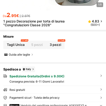
1/8
2
.95€
2.97€
Da
1 pezzo Decorazione per torta di laurea
4.83
"Congratulazioni Classe 2026"
(500+)
Misure
11 left
12 left
Tagli Unica
5 pezzi
3 pezzi
Guida alle taglie
Spedisce a
Italy
Spedizione Gratuita(Ordini ≥ 9.00€)
Consegna prevista:
6-11 Giorni Lavorativi
Resi gratuiti
Pagamenti sicuri · Tutela della privacy
Venduto dal venditore professionale: HYKXXFYS e
Mercato