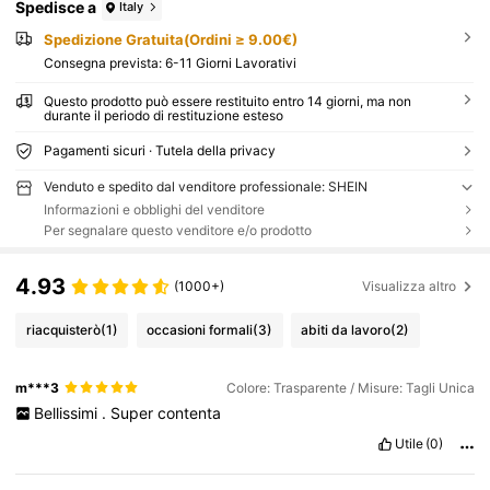
Spedisce a
Italy
Spedizione Gratuita(Ordini ≥ 9.00€)
Consegna prevista:
6-11 Giorni Lavorativi
Questo prodotto può essere restituito entro 14 giorni, ma non
durante il periodo di restituzione esteso
Pagamenti sicuri · Tutela della privacy
Venduto e spedito dal venditore professionale: SHEIN
Informazioni e obblighi del venditore
Per segnalare questo venditore e/o prodotto
4.93
(1000+)
Visualizza altro
riacquisterò
(1)
occasioni formali
(3)
abiti da lavoro
(2)
m***3
Colore: Trasparente / Misure: Tagli Unica
Bellissimi
.
Super
contenta
Utile
(0)