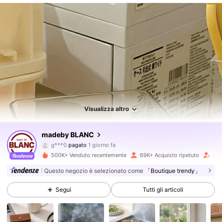
Visualizza altro
madeby BLANC
87K Follower
4.78
g***0
pagato
1 giorno fa
500K+ Venduto recentemente
69K+ Acquisto ripetuto
Fol
87K Follower
4.78
Questo negozio è selezionato come
「Boutique trendy」
Segui
Tutti gli articoli
87K Follower
4.78