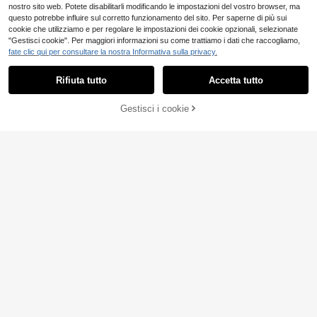
o e le donne
nostro sito web. Potete disabilitarli modificando le impostazioni del vostro browser, ma
questo potrebbe influire sul corretto funzionamento del sito. Per saperne di più sui
cookie che utilizziamo e per regolare le impostazioni dei cookie opzionali, selezionate
"Gestisci cookie". Per maggiori informazioni su come trattiamo i dati che raccogliamo,
fate clic qui per consultare la nostra Informativa sulla privacy.
1 pezzo Scatola di stoccaggio trasp
Rifiuta tutto
Accetta tutto
arente con coperchio ribaltabile per
3
.48€
forniture per ufficio - Organizer in pl
astica resistente per il ritorno a scu
Gestisci i cookie
AGGIUNGI AL CARRELLO
ola e forniture scolastiche
Portapenne quadrato in acrilico tras
parente, set di cancelleria in stile mi
3
.46€
nimalista, utilizzato per organizzare
e conservare varie penne, articoli di
cancelleria e altro per lo studio e il l
avoro, forniture scolastiche per la st
agione del ritorno a scuola