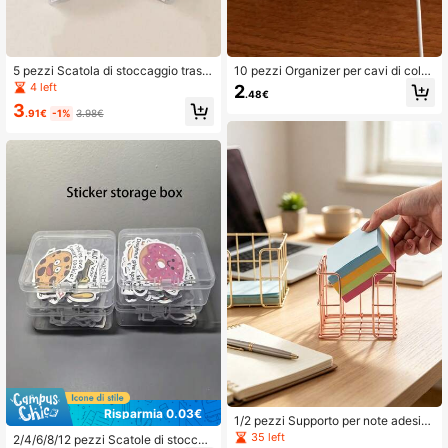
87K Follower
4.78
5 pezzi Scatola di stoccaggio trasp
10 pezzi Organizer per cavi di color
arente piccola con coperchio a cer
e solido, semplice supporto multifun
4 left
2
.48€
niera per forniture scolastiche
zione per cavi per ufficio, ritorno a s
3
cuola, forniture scolastiche
.91€
-1%
3.98€
Risparmia 0.03€
1/2 pezzi Supporto per note adesiv
e moderno, set porta biglietti da visi
35 left
2/4/6/8/12 pezzi Scatole di stoccag