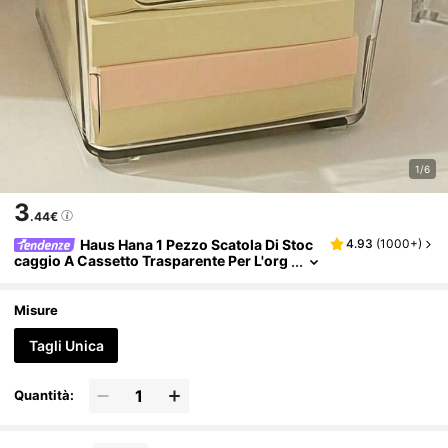
1/6
3
.44€
Haus Hana 1 Pezzo Scatola Di Stoc
4.93
(
1000+
)
caggio A Cassetto Trasparente Per L'org
anizzazione Della Scrivania - Scatola Di
Stoccaggio A Piccoli Scomparti - Impilabile E
Abbinabile - Scatola Di Ordinamento E Categ
Misure
orizzazione
Tagli Unica
Quantità: