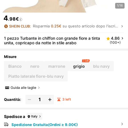
1/16
4
.98€
Risparmia
0.25€
su questo articolo dopo l'iscrizione.
1 pezzo Turbante in chiffon con grande fiore a tinta
4.86
unita, copricapo da notte in stile arabo
(100+)
Misure
3 left
Bianco
nero
marrone
grigio
blu navy
Piatto laterale fiore-blu navy
Guida alle taglie
Quantità:
3 left
Spedisce a
Italy
Spedizione Gratuita(Ordini ≥ 9.00€)