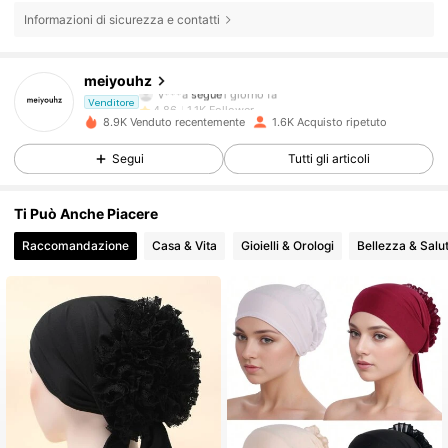
Informazioni di sicurezza e contatti
1.1K Follower
4.86
meiyouhz
v***a
segue
1 giorno fa
1.1K Follower
4.86
Venditore
8.9K Venduto recentemente
1.6K Acquisto ripetuto
1.1K Follower
4.86
Segui
Tutti gli articoli
1.1K Follower
4.86
Ti Può Anche Piacere
Raccomandazione
Casa & Vita
Gioielli & Orologi
Bellezza & Salu
1.1K Follower
4.86
1.1K Follower
4.86
1.1K Follower
4.86
1.1K Follower
4.86