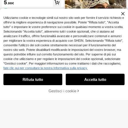
5
.98€
4-7 giorni lavorativi
Utilizziamo cookie e tecnologie simili sul nostro sito web per fornire il servizio richiesto e
offrirvi la migliore esperienza di navigazione possibile. Potete "Rifiuta tutto", "Accetta
tutto" o impostare le vostre preferenze sui cookie in qualsiasi momento a vostra scelta.
Selezionando "Accetta tutto", attiveremo tutti i cookie opzionali, che ci aiutano ad
analizzare il traffico, offrire funzionalità avanzate e personalizzare contenuti e annunci
per migliorare la vostra esperienza di acquisto con SHEIN. Selezionando "Rifiuta tutto",
consentite l'utilizzo dei soli cookie strettamente necessari per il funzionamento del
nostro sito web. Potete disabilitarli modificando le impostazioni del vostro browser, ma
questo potrebbe influire sul corretto funzionamento del sito. Per saperne di più sui
cookie che utilizziamo e per regolare le impostazioni dei cookie opzionali, selezionate
8
"Gestisci cookie". Per maggiori informazioni su come trattiamo i dati che raccogliamo,
fate clic qui per consultare la nostra Informativa sulla privacy.
1 pezzo Cappello boh
Magazzino EU
émien alla moda con fiori di conchig
5
.48€
lia in uncinetto traforato, accessorio
Rifiuta tutto
Accetta tutto
estivo da spiaggia e viaggio per don
4-7 giorni lavorativi
ne, stile vacanziero
Gestisci i cookie
AGGIUNGI AL CARRELLO
Risparmia 0.07€
Awegeo 1 pezzo Cappello foulard d
a donna fatto a mano decorato con
17 left
cristalli traspirante - Design floreale
5
raffinato, adatto per l'uso quotidian
.74€
-1%
5.81€
o in casa, può essere utilizzato com
e cappello con cappuccio o cappell
o lavorato a maglia di colore unito