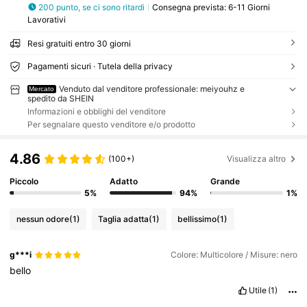
200 punto, se ci sono ritardi
Consegna prevista:
6-11 Giorni
Lavorativi
Resi gratuiti entro 30 giorni
Pagamenti sicuri · Tutela della privacy
Venduto dal venditore professionale: meiyouhz e
Mercato
spedito da SHEIN
Informazioni e obblighi del venditore
Per segnalare questo venditore e/o prodotto
4.86
(100+)
Visualizza altro
Piccolo
Adatto
Grande
5%
94%
1%
nessun odore
(1)
Taglia adatta
(1)
bellissimo
(1)
g***i
Colore: Multicolore / Misure: nero
bello
Utile
(1)