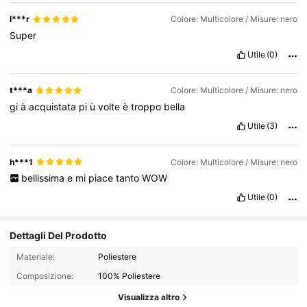
l***r
Colore: Multicolore / Misure: nero
Super
Utile
(0)
t***a
Colore: Multicolore / Misure: nero
gi
à
acquistata
pi
ù
volte
è
troppo
bella
Utile
(3)
h***1
Colore: Multicolore / Misure: nero
bellissima
e
mi
piace
tanto
WOW
Utile
(0)
Dettagli Del Prodotto
Materiale:
Poliestere
Composizione:
100% Poliestere
Visualizza altro