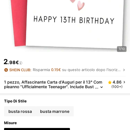
1/10
2
.98€
Risparmia
0.15€
su questo articolo dopo l'iscrizione.
1 pezzo, Affascinante Carta d'Auguri per il 13° Com
4.86
pleanno "Ufficialmente Teenager". Include Bust
(100+)
a, Carta Premium. Motivo Giocoso con Palloncin
o e Cuore. Perfetto per Affetto Tenero - La Carta Id
eale per Adolescenti (12cm/4.7in X 17cm/6.7in)
Tipo Di Stile
busta rossa
busta marrone
Misure