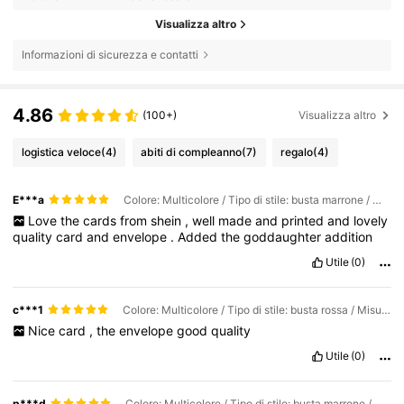
Visualizza altro
Informazioni di sicurezza e contatti
4.86
(100+)
Visualizza altro
logistica veloce
(4)
abiti di compleanno
(7)
regalo
(4)
E***a
Colore: Multicolore / Tipo di stile: busta marrone / Misure: (12x17 cm)/(4,72x6,7 pollici)
Love
the
cards
from
shein
,
well
made
and
printed
and
lovely
quality
card
and
envelope
.
Added
the
goddaughter
addition
Utile
(0)
c***1
Colore: Multicolore / Tipo di stile: busta rossa / Misure: (12x17 cm)/(4,72x6,7 pollici)
Nice
card
,
the
envelope
good
quality
Utile
(0)
p***d
Colore: Multicolore / Tipo di stile: busta marrone / Misure: (12x17 cm)/(4,72x6,7 pollici)