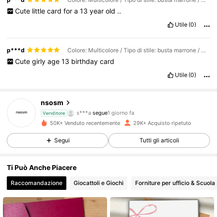
Cute
little
card
for
a
13
year
old
..
Utile
(0)
p***d
Colore: Multicolore / Tipo di stile: busta marrone / Misure: (12x17 cm)/(4,72x6,7 pollici)
Cute
girly
age
13
birthday
card
Utile
(0)
652 Follower
4.93
nsosm
s***a
segue
1 giorno fa
Venditore
k***4
sta navigando
652 Follower
4.93
50K+ Venduto recentemente
29K+ Acquisto ripetuto
Segui
Tutti gli articoli
652 Follower
4.93
Ti Può Anche Piacere
Raccomandazione
Giocattoli e Giochi
Forniture per ufficio & Scuola
652 Follower
4.93