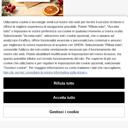
Utilizziamo cookie e tecnologie simili sul nostro sito web per fornire il servizio richiesto e
1 pezzo "Buon Compleanno Sorellin
a" Biglietto di Compleanno Minimali
offrirvi la migliore esperienza di navigazione possibile. Potete "Rifiuta tutto", "Accetta
2
.91€
sta Con Busta - Design Carino a For
tutto" o impostare le vostre preferenze sui cookie in qualsiasi momento a vostra scelta.
ma di Cuore Saluto Per la Sorellina,
Selezionando "Accetta tutto", attiveremo tutti i cookie opzionali, che ci aiutano ad
Interno Vuoto
analizzare il traffico, offrire funzionalità avanzate e personalizzare contenuti e annunci
per migliorare la vostra esperienza di acquisto con SHEIN. Selezionando "Rifiuta tutto",
consentite l'utilizzo dei soli cookie strettamente necessari per il funzionamento del
nostro sito web. Potete disabilitarli modificando le impostazioni del vostro browser, ma
questo potrebbe influire sul corretto funzionamento del sito. Per saperne di più sui
cookie che utilizziamo e per regolare le impostazioni dei cookie opzionali, selezionate
"Gestisci cookie". Per maggiori informazioni su come trattiamo i dati che raccogliamo,
fate clic qui per consultare la nostra Informativa sulla privacy.
Rifiuta tutto
Accetta tutto
Gestisci i cookie
AGGIUNGI AL CARRELLO