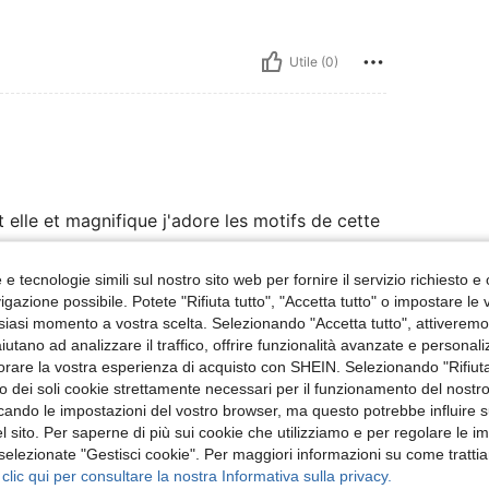
Utile (0)
elle et magnifique j'adore les motifs de cette
e tecnologie simili sul nostro sito web per fornire il servizio richiesto e o
gazione possibile. Potete "Rifiuta tutto", "Accetta tutto" o impostare le
Utile (0)
siasi momento a vostra scelta. Selezionando "Accetta tutto", attiveremo t
aiutano ad analizzare il traffico, offrire funzionalità avanzate e personal
orare la vostra esperienza di acquisto con SHEIN. Selezionando "Rifiuta
 Recensioni
zzo dei soli cookie strettamente necessari per il funzionamento del nostr
ficando le impostazioni del vostro browser, ma questo potrebbe influire s
 sito. Per saperne di più sui cookie che utilizziamo e per regolare le i
 selezionate "Gestisci cookie". Per maggiori informazioni su come trattia
 clic qui per consultare la nostra Informativa sulla privacy.