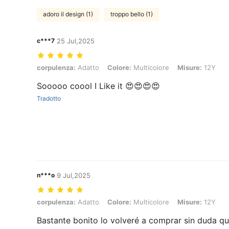
adoro il design (1)
troppo bello (1)
c***7
25 Jul,2025
corpulenza: Adatto, Colore: Multicolore, Misure: 12Y
corpulenza:
Adatto
Colore:
Multicolore
Misure:
12Y
Sooooo coool I Like it 😍😍😍😍
Tradotto
n***o
9 Jul,2025
corpulenza: Adatto, Colore: Multicolore, Misure: 12Y
corpulenza:
Adatto
Colore:
Multicolore
Misure:
12Y
Bastante bonito lo volveré a comprar sin duda q