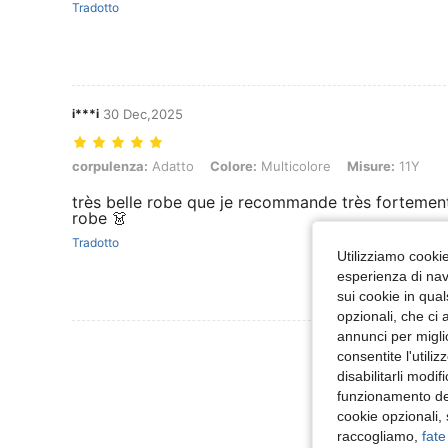
Tradotto
i***i
30 Dec,2025
corpulenza: Adatto, Colore: Multicolore, Misure: 11Y
corpulenza:
Adatto
Colore:
Multicolore
Misure:
11Y
très belle robe que je recommande très fortement 
robe 👗
Tradotto
Utilizziamo cookie 
esperienza di navi
sui cookie in qual
opzionali, che ci 
annunci per migli
Visualizza Altre
consentite l'utili
disabilitarli modi
funzionamento del
cookie opzionali,
raccogliamo,
fate