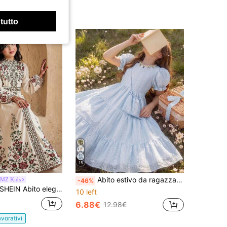
 tutto
15
Abito estivo da ragazza azzurro chiaro con scollo quadrato e maniche a palloncino, ricamo jacquard artigianale, borsa mini coordinata dello stesso colore, elegante abito da principessa dolce
MZ Kids
-46%
EIN Abito elegante con stampa e colletto, maniche lunghe e cintura per ragazze pre-adolescenti, abito lungo avorio per adolescenti, abito maxi arabo con maniche lunghe, per ragazze pre-adolescenti
10 left
6.88€
12.98€
avorativi