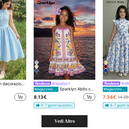
31
7
Tuta smanicata con decorazioni floreali grigio-blu, vestibilità morbida, adatta per ragazze giovani per uscite casual, spostamenti leggeri, uscire con gli amici
Sparklyn
DR
Sparklyn Abito casual da vacanza per ragazze con stampa floreale, spalline sottili e balze sul fondo
Magazzino EU
Magazzino EU
8.13€
7.34€
14.28
4-7 giorni lavorativi
4-7 giorni l
Vedi Altro