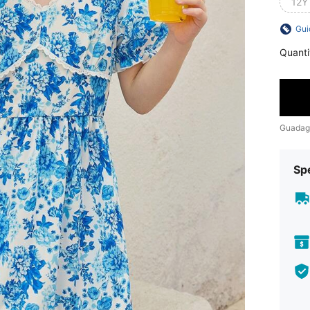
12Y
Gui
Quanti
Guadag
Sp