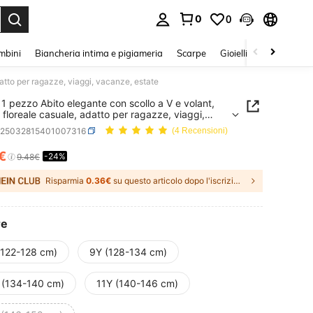
0
0
s Enter to select.
mbini
Biancheria intima e pigiameria
Scarpe
Gioielli E Accessori
atto per ragazze, viaggi, vacanze, estate
1 pezzo Abito elegante con scollo a V e volant,
 floreale casuale, adatto per ragazze, viaggi,
e, estate
k25032815401007316
(4 Recensioni)
€
-24%
ICE AND AVAILABILITY
9.48€
Risparmia
0.36€
su questo articolo dopo l'iscrizione.
re
(122-128 cm)
9Y (128-134 cm)
 (134-140 cm)
11Y (140-146 cm)