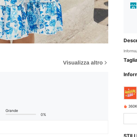
Descr
Informaz
Tagli
Visualizza altro
Infor
360K
Grande
0%
STIL