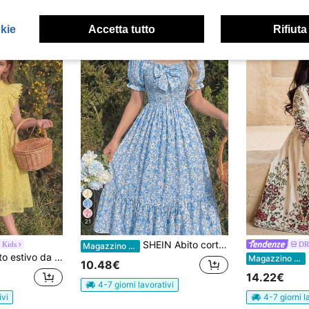
okie
Accetta tutto
Rifiuta
21
SHEIN Abito corto a maniche corte da ragazza con stampa floreale e decorazione a fiocco
Kids
DR
Magazzino EU
 pizzo bianco, con decorazione in pompon soffici, elegante e confortevole, adatto per uso quotidiano, raduni e feste
SH
Magazzino EU
10.48€
14.22€
4-7 giorni lavorativi
ivi
4-7 giorni l