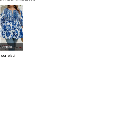
4.90
531
112K
4.90
531
112K
4.90
531
112K
1 Articoli
i correlati
4.90
531
112K
4.90
531
112K