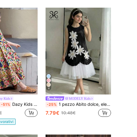
4
zy Kids
MODELY Kids
Dazy Kids Vestito senza maniche con stampa floreale ditsy per ragazze pre-adolescenti, adatto per l'estate e le vacanze di Pasqua
1 pezzo Abito dolce, elegante e aderente per ragazze, abito azzurro chiaro con scollo tondo e senza maniche, con 5 applicazioni floreali 3D, orlo con bordo in pizzo e pannello in rete con volant, lunghezza al ginocchio, perfetto per uso quotidiano e uscite di shopping
-51%
-25%
7.79€
€
10.48€
avorativi