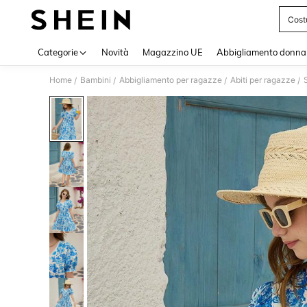
Cost
Use up 
Categorie
Novità
Magazzino UE
Abbigliamento donna
Home
Bambini
Abbigliamento per ragazze
Abiti per ragazze
/
/
/
/