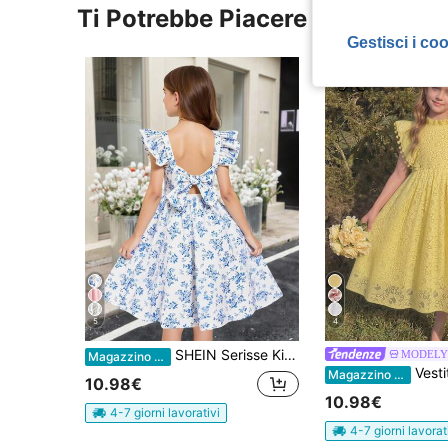
Ti Potrebbe Piacere
Gestisci i co
5
4
SHEIN Serisse Kids Abito a-line elegante da ragazza con stampa, decorato con fiocco e volant sulla schiena
MODELY 
Magazzino EU
Vestito estivo da ragazza in tessuto jacquard di
Magazzino EU
10.98€
10.98€
4-7 giorni lavorativi
4-7 giorni lavorat