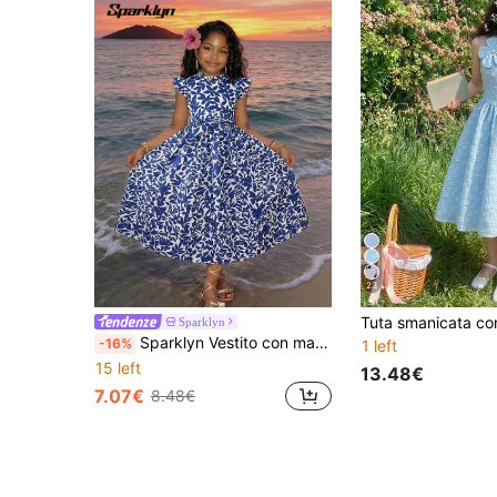
23
Sparklyn
Sparklyn Vestito con maniche a volant e stampa a blocchi di colore per ragazze pre-adolescenti
-16%
1 left
15 left
13.48€
7.07€
8.48€