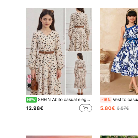
12
SHEIN Abito casual elegante minimalista per ragazze pre-adolescenti, stampa leopardata, maniche lunghe, abito casual per ragazze adolescenti, moda casual per il pendolarismo, colletto rialzato, orlo svasato, abito lungo a-line, abito marrone adatto per ragazze adolescenti, abito casual per ragazze di 14 anni
Vestito casual e di stile per ragazze pre-adolescenti, da 
NEW
-15%
12.98€
5.80€
6.87€