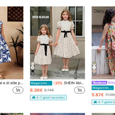
5
21
indossare in vacanza, con collo ad aletta e maniche corte
SHEIN Abito Da Ragazza Tween Con Cintura Staccabile A Pois, Pieghe, Maniche A Sbuffo Con Orlo A Palloncino E Scollo Con Volant
Da
Magazzino EU
-27%
Magazzino EU
6.36€
8.74€
5.87€
11.98
4-7 giorni lavorativi
4-7 giorni l