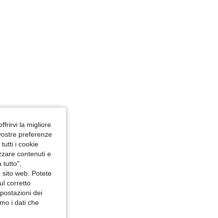
ffrirvi la migliore
 vostre preferenze
utti i cookie
izzare contenuti e
 tutto",
o sito web. Potete
ul corretto
mpostazioni dei
mo i dati che