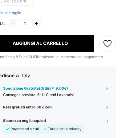
 (146-152 cm)
da alle taglie
tà:
AGGIUNGI AL CARRELLO
na fino a
8
Punti SHEIN calcolati al momento del pagamento.
edisce a
Italy
Spedizione Gratuita(Ordini ≥ 9.00€)
Consegna prevista:
6-11 Giorni Lavorativi
Resi gratuiti entro 30 giorni
Sicurezza negli acquisti
Pagamenti sicuri
Tutela della privacy