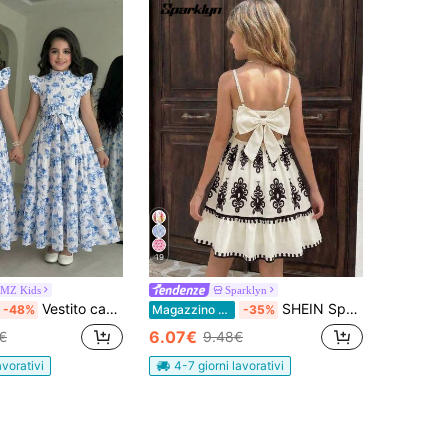
19
MZ Kids
Sparklyn
Vestito casual quotidiano versatile e comodo con stampa floreale aderente per ragazze pre-adolescenti
SHEIN Sparklyn Vestito senza maniche per ragazze, con stampa floreale fresca, spalline a spaghetti + design con fiocco grande sulla schiena, vita stretta + gonna ampia, elegante e vivace, adatto per vacanze o uso quotidiano, stile estivo dolce per ragazze
-48%
Magazzino EU
-35%
6.07€
€
9.48€
avorativi
4-7 giorni lavorativi