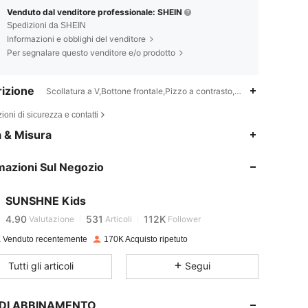
Venduto dal venditore professionale: SHEIN
Spedizioni da SHEIN
Informazioni e obblighi del venditore
Per segnalare questo venditore e/o prodotto
izione
Scollatura a V,Bottone frontale,Pizzo a contrasto,manica a sbuffo
ioni di sicurezza e contatti
a & Misura
4.90
531
112K
mazioni Sul Negozio
4.90
531
112K
SUNSHNE Kids
4.90
531
112K
Valutazione
Articoli
Follower
a***5
pagato
1 giorno fa
 Venduto recentemente
170K Acquisto ripetuto
4.90
531
112K
Tutti gli articoli
Segui
4.90
531
112K
I DI ABBINAMENTO