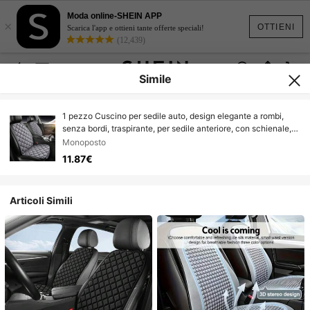
Moda online-SHEIN APP
×
OTTIENI
Scarica l'app e ottieni tante offerte speciali!
(12,439)
Simile
1 pezzo Cuscino per sedile auto, design elegante a rombi,
senza bordi, traspirante, per sedile anteriore, con schienale,
cuscino singolo per tutte le stagioni, adatto per berlina, MPV,
Monoposto
SUV, camion, roulotte
11.87€
Articoli Simili