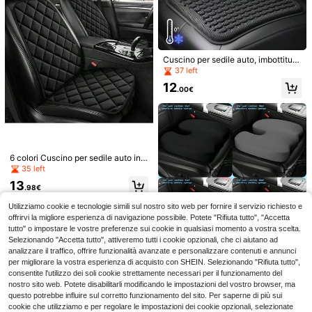
Cuscino per sedile auto, imbottitura
morbida e traspirante per auto, cus
37 left
cino in gel rinfrescante per comfort
12
durante la guida a lungo, cuscino in
.00€
gel a nido d'ape per sollievo dalla p
ressione per sedia a rotelle, cuscin
o rinfrescante per sedia a rotelle e s
edia da ufficio
Cuscino per sedile auto in seta ghia
cciata - Fresco & Traspirante, Antis
6 left
civolo - Cuscino singolo per tutte le
11
Cuscino per sedile auto in tessuto d
stagioni - Adatto per accessori inter
6 colori Cuscino per sedile auto in p
.29€
i lino traspirante e confortevole, des
36 left
ni di berline, SUV e camion
eluche (1 cuscino sedile + 1 schien
35 left
ign a copertura completa che prote
ale) - Adatto per sedile singolo ante
15
gge efficacemente i sedili, texture i
13
.93€
riore in inverno, design a griglia spi
.98€
n lino durevole per tutte le stagioni,
na di pesce, facile da afferrare, ada
adatto alla maggior parte dei modell
tto universalmente per berline e SU
Utilizziamo cookie e tecnologie simili sul nostro sito web per fornire il servizio richiesto e
i di veicoli
V (Nero/Viola/Grigio/Marrone/Ross
offrirvi la migliore esperienza di navigazione possibile. Potete "Rifiuta tutto", "Accetta
o/Beige)
tutto" o impostare le vostre preferenze sui cookie in qualsiasi momento a vostra scelta.
Selezionando "Accetta tutto", attiveremo tutti i cookie opzionali, che ci aiutano ad
analizzare il traffico, offrire funzionalità avanzate e personalizzare contenuti e annunci
1 pezzo Cuscino per sedile auto in
per migliorare la vostra esperienza di acquisto con SHEIN. Selezionando "Rifiuta tutto",
memory foam - Guida confortevole,
13
consentite l'utilizzo dei soli cookie strettamente necessari per il funzionamento del
.60€
rialzo del sedile, visione più ampia,
nostro sito web. Potete disabilitarli modificando le impostazioni del vostro browser, ma
dimensioni: 45 x 36 x 8 cm, allevia i
questo potrebbe influire sul corretto funzionamento del sito. Per saperne di più sui
l dolore al coccige, cuscino per sed
cookie che utilizziamo e per regolare le impostazioni dei cookie opzionali, selezionate
ile del conducente, adatto per auto,