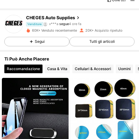
6.4K Follower
4.84
CHEGES Auto Supplies
v***a
segue
4 ore fa
Venditore
m***i
sta navigando
60K+ Venduto recentemente
20K+ Acquisto ripetuto
6.4K Follower
4.84
Segui
Tutti gli articoli
6.4K Follower
4.84
Ti Può Anche Piacere
Raccomandazione
Casa & Vita
Cellulari & Accessori
Uomini
6.4K Follower
4.84
6.4K Follower
4.84
6.4K Follower
4.84
6.4K Follower
4.84