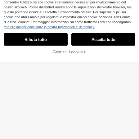
consentite l'utilizzo dei soli cookie strettamente necessari per il funzionamento del
nostro sito web. Potete disabilitarli modificando le impostazioni del vostro browser, ma
questo potrebbe influire sul corretto funzionamento del sito. Per saperne di più sui
cookie che utilizziamo e per regolare le impostazioni dei cookie opzionali, selezionate
"Gestisci cookie". Per maggiori informazioni su come trattiamo i dati che raccogliamo,
fate clic qui per consultare la nostra Informativa sulla privacy.
Rifiuta tutto
Accetta tutto
1 pezzo Supporto multifunzione per
Gestisci i cookie
cruscotto auto, supporto con vento
AGGIUNGI AL CARRELLO
20 left
sa per auto, supporto per telefono a
6
.48€
-3%
6.74€
uto, supporto per navigazione, rota
Supporto per telefono auto co
NEW
nte, con ventosa, adatto per auto, s
n rotazione a 360°, supporto magne
5 left
martphone, design compatto, angol
tico per telefono, supporto per navi
4
o regolabile, accessori auto, fornitur
.98€
gazione auto, supporto rotante con
e auto, accessori interni auto
ventosa, supporto magnetico univer
sale per telefono, accessori auto, re
galo per vacanze o compleanno