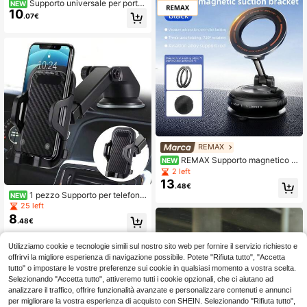
upporto universale per navigazione
Supporto universale per porta
NEW
10
telefono auto, compatibile con A3 S
bicchieri auto per telefono e tablet,
.07€
3 8V 2014-2020/A4 B8 8KH B9 8W
supporto di navigazione telescopic
H A5
o rotante con slot per bicchieri e mo
lla a tensione, antiscivolo e antivibr
azione, compatibile con smartphon
e, GPS e tablet fino a 12 pollici, acc
essorio per interni auto
REMAX
REMAX Supporto magnetico p
NEW
er telefono auto a vuoto, montaggio
2 left
a forte aspirazione con braccio pieg
13
.48€
hevole a 3 assi, supporto per smart
1 pezzo Supporto per telefono
NEW
phone regolabile a rotazione 720°, s
auto con ventosa telescopica a bra
25 left
upporto in lega di alluminio aeronau
ccio lungo nero, supporto multifunzi
8
tico, montaggio stabile per cruscott
.48€
one per telefono auto, comodo per
o, parabrezza e scrivania per iPhon
posizionare il supporto di navigazio
e e Android
ne del telefono in auto
Utilizziamo cookie e tecnologie simili sul nostro sito web per fornire il servizio richiesto e
offrirvi la migliore esperienza di navigazione possibile. Potete "Rifiuta tutto", "Accetta
tutto" o impostare le vostre preferenze sui cookie in qualsiasi momento a vostra scelta.
Selezionando "Accetta tutto", attiveremo tutti i cookie opzionali, che ci aiutano ad
analizzare il traffico, offrire funzionalità avanzate e personalizzare contenuti e annunci
per migliorare la vostra esperienza di acquisto con SHEIN. Selezionando "Rifiuta tutto",