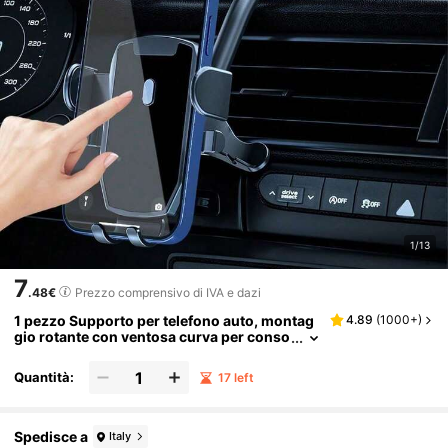
1/13
7
.48€
Prezzo comprensivo di IVA e dazi
1 pezzo Supporto per telefono auto, montag
4.89
(
1000+
)
gio rotante con ventosa curva per conso
le centrale e cruscotto
Quantità:
17 left
Spedisce a
Italy