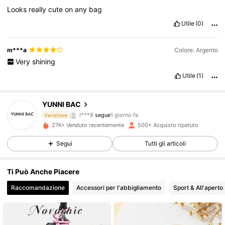
Looks
really
cute
on
any
bag
Utile
(0)
m***a
Colore: Argento
Very
shining
Utile
(1)
153 Follower
4.86
YUNNI BAC
l***8
segue
1 giorno fa
Venditore
153 Follower
4.86
27K+ Venduto recentemente
500+ Acquisto ripetuto
153 Follower
4.86
Segui
Tutti gli articoli
153 Follower
4.86
Ti Può Anche Piacere
Raccomandazione
Accessori per l'abbigliamento
Sport & All'aperto
153 Follower
4.86
153 Follower
4.86