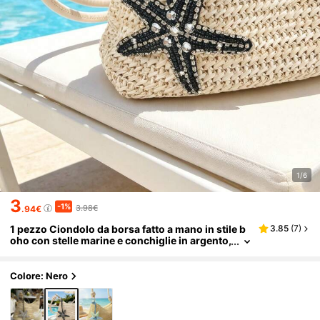
1/6
3
-1%
3.98€
.94€
1 pezzo Ciondolo da borsa fatto a mano in stile b
3.85
(
7
)
oho con stelle marine e conchiglie in argento,
adatto per decorare borse, appendere in aut
o, accessorio per portachiavi
Colore: Nero