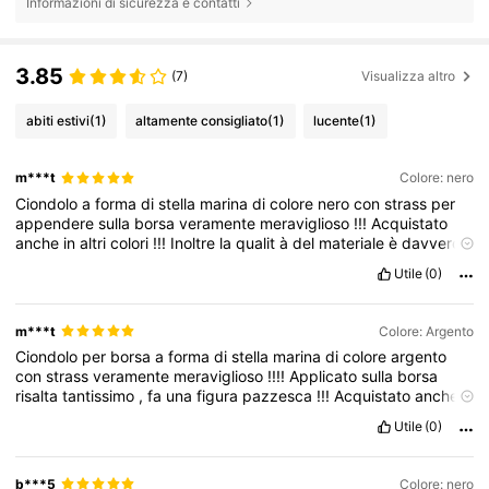
Informazioni di sicurezza e contatti
3.85
(7)
Visualizza altro
abiti estivi
(1)
altamente consigliato
(1)
lucente
(1)
m***t
Colore: nero
Ciondolo
a
forma
di
stella
marina
di
colore
nero
con
strass
per
appendere
sulla
borsa
veramente
meraviglioso
!!!
Acquistato
anche
in
altri
colori
!!!
Inoltre
la
qualit
à
del
materiale
è
davvero
ottima
!!!!
Impreziosisce
qualsiasi
borsa
,
soprattutto
una
borsa
Utile
(0)
estiva
!!!
Fa
una
figura
pazzesca
!!!!
Lo
consiglio
vivamente
a
tutte
voi
!!!
Super
soddisfatta
di
questo
acquisto
al
cento
per
cento
!!!!
m***t
Colore: Argento
Ciondolo
per
borsa
a
forma
di
stella
marina
di
colore
argento
con
strass
veramente
meraviglioso
!!!!
Applicato
sulla
borsa
risalta
tantissimo
,
fa
una
figura
pazzesca
!!!
Acquistato
anche
nella
versione
nera
!!!
Gli
strass
brillano
moltissimo
!!!
La
qualit
à
Utile
(0)
del
materiale
è
davvero
ottima
!!!!
Lo
consiglio
vivamente
a
tutte
voi
!!!
Super
soddisfatta
di
questo
acquisto
al
cento
per
cento
!!!!
b***5
Colore: nero