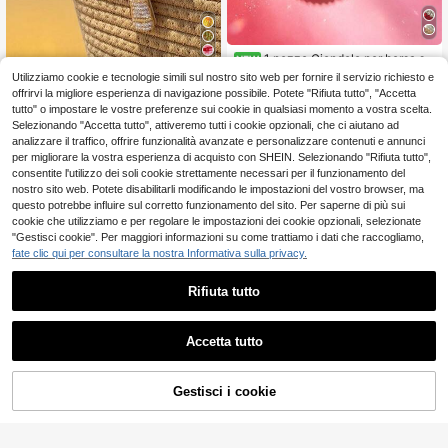
1 pezzo Ciondolo per borsa stil
NEW
e festa dolce e fresco con elemento
1 left
Utilizziamo cookie e tecnologie simili sul nostro sito web per fornire il servizio richiesto e
Ciondolo con perline a tema spiaggi
brillante, portachiavi decorativo co
4
3
a estiva con stella marina e palma,
offrirvi la migliore esperienza di navigazione possibile. Potete "Rifiuta tutto", "Accetta
.03€
.98€
n anguria in strass
adatto per vacanze, spiaggia, mare,
tutto" o impostare le vostre preferenze sui cookie in qualsiasi momento a vostra scelta.
accessori per borse
Selezionando "Accetta tutto", attiveremo tutti i cookie opzionali, che ci aiutano ad
analizzare il traffico, offrire funzionalità avanzate e personalizzare contenuti e annunci
per migliorare la vostra esperienza di acquisto con SHEIN. Selezionando "Rifiuta tutto",
consentite l'utilizzo dei soli cookie strettamente necessari per il funzionamento del
nostro sito web. Potete disabilitarli modificando le impostazioni del vostro browser, ma
questo potrebbe influire sul corretto funzionamento del sito. Per saperne di più sui
cookie che utilizziamo e per regolare le impostazioni dei cookie opzionali, selezionate
"Gestisci cookie". Per maggiori informazioni su come trattiamo i dati che raccogliamo,
fate clic qui per consultare la nostra Informativa sulla privacy.
Rifiuta tutto
Accetta tutto
7 pezzi Ciondolo a forma di goccia
3
d'acqua con campana ad arpa d'ac
.66€
6
qua, charm per borsa, accessorio p
Gestisci i cookie
AGGIUNGI AL CARRELLO
er laccetto del telefono e portachia
Risparmia 0.16€
vi, campana portafortuna, decorazi
one per zaino e chiavetta USB, reg
1 pezzo Ciondolo a forma di stella
alo curativo femminile, accessorio p
marina decorato a mano con diama
34 left