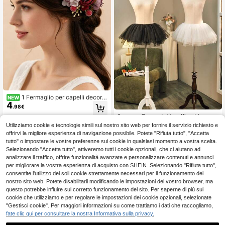
1 Fermaglio per capelli decorat
NEW
4
o con fiori, foglie e alberi da frutto, a
.98€
datto per matrimoni, vita quotidiana,
1 pezzo Gonna tutù soffice bianca/
feste, festival e altre occasioni
nera da donna, gonna asimmetrica
31 left
Utilizziamo cookie e tecnologie simili sul nostro sito web per fornire il servizio richiesto e
multistrato in rete morbida senza vit
7
offrirvi la migliore esperienza di navigazione possibile. Potete "Rifiuta tutto", "Accetta
.48€
a, gonna da principessa, gonna a pa
tutto" o impostare le vostre preferenze sui cookie in qualsiasi momento a vostra scelta.
lloncino, gonna in tulle multistrato, g
Selezionando "Accetta tutto", attiveremo tutti i cookie opzionali, che ci aiutano ad
onna senza stecche
analizzare il traffico, offrire funzionalità avanzate e personalizzare contenuti e annunci
per migliorare la vostra esperienza di acquisto con SHEIN. Selezionando "Rifiuta tutto",
consentite l'utilizzo dei soli cookie strettamente necessari per il funzionamento del
nostro sito web. Potete disabilitarli modificando le impostazioni del vostro browser, ma
questo potrebbe influire sul corretto funzionamento del sito. Per saperne di più sui
cookie che utilizziamo e per regolare le impostazioni dei cookie opzionali, selezionate
"Gestisci cookie". Per maggiori informazioni su come trattiamo i dati che raccogliamo,
fate clic qui per consultare la nostra Informativa sulla privacy.