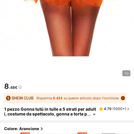
1/2
8
.48€
Risparmia
0.42€
su questo articolo dopo l'iscrizione.
1 pezzo Gonna tutù in tulle a 5 strati per adult
4.79
(
1000+
)
i, costume da spettacolo, gonna a torta p
er feste, carina gonna tutù a sbuffo a 5 st
rati per Natale, cosplay, feste, festival, elegan
te
Colore: Arancione