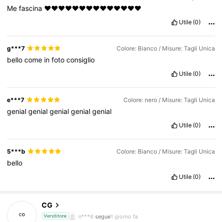
Me
fascina
❤️❤️❤️❤️❤️❤️❤️❤️❤️❤️❤️❤️❤️❤️
Utile
(0)
g***7
Colore: Bianco / Misure: Tagli Unica
bello
come
in
foto
consiglio
Utile
(0)
e***7
Colore: nero / Misure: Tagli Unica
genial
genial
genial
genial
genial
Utile
(0)
5***b
Colore: Bianco / Misure: Tagli Unica
bello
Utile
(0)
613 Follower
4.81
CG
n***6
segue
1 giorno fa
Venditore