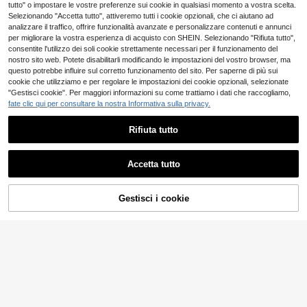
.88€
3
tutto" o impostare le vostre preferenze sui cookie in qualsiasi momento a vostra scelta.
sport e allenamento della flessibilit
.98€
Selezionando "Accetta tutto", attiveremo tutti i cookie opzionali, che ci aiutano ad
à - Fascia, tendine posteriore della
coscia e stiramento della gamba
analizzare il traffico, offrire funzionalità avanzate e personalizzare contenuti e annunci
per migliorare la vostra esperienza di acquisto con SHEIN. Selezionando "Rifiuta tutto",
consentite l'utilizzo dei soli cookie strettamente necessari per il funzionamento del
nostro sito web. Potete disabilitarli modificando le impostazioni del vostro browser, ma
15
questo potrebbe influire sul corretto funzionamento del sito. Per saperne di più sui
Set di 5 fasce elastiche di resistenz
cookie che utilizziamo e per regolare le impostazioni dei cookie opzionali, selezionate
a, adatte per allenamento di forza,
#4 Bestseller
in Nastro elastico
"Gestisci cookie". Per maggiori informazioni su come trattiamo i dati che raccogliamo,
Risparmia 0.04€
stretching e workout; attrezzatura f
fate clic qui per consultare la nostra Informativa sulla privacy.
(1000+)
itness per uso domestico unisex, pil
Taglia UE 36-43, 1 Paio/Calzini anti
3
ates yoga, esercizi per gambe, glut
.98€
scivolo da donna per Pilates, Calzin
7 left
ei e braccia
Rifiuta tutto
i antiscivolo da yoga, Calzini sporti
2
vi antiscivolo da ballo carini, Calzini
.94€
-1%
2.98€
Mostra articoli simili in magazzino
Vedi Tutto
da Pilates
Accetta tutto
Ci dispiace, questo prodotto è esaurito
Fascia di resistenza per boxe a for
ma di 8: Fascia elastica per yoga, f
15 left
ascia per espansione del torace ad
Gestisci i cookie
ESAURITO
4
atta per stretching di tutto il corpo,
.76€
braccia e gambe, esercizio, yoga, p
Set di 5 fasce di resistenza elastich
ilates, adatta per uomini e donne pe
e, fasce per l'allenamento fitness pe
r fitness all'aperto, karate, boxe, yo
2
.35€
r uomini e donne, set per allenamen
ga e allenamento pilates
to di gambe, fianchi e braccia, allen
amento di forza, stretching, attrezz
atura fitness per casa, accessori pe
r pilates e yoga
Kit di allenamento a resistenz
NEW
a per casa con manico, ancoraggio
12