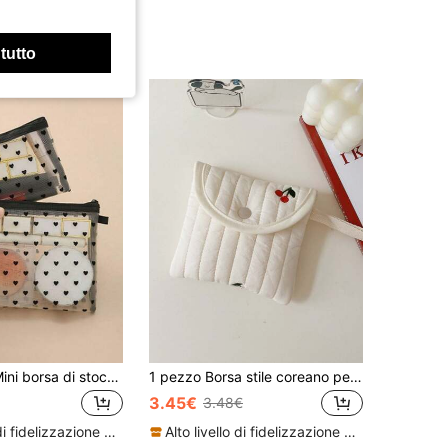
 tutto
1 pezzo/Set Mini borsa di stoccaggio con design a rete a forma di cuore, borsa per il trucco in nylon trasparente portatile, borsa per pillole, borsa cosmetica minimalista con cerniera, borsa interna multifunzionale, portamonete, borsa per conservare gioielli, regalo di moda per anniversario, vacanze, ritorno a scuola, accessorio essenziale da viaggio
1 pezzo Borsa stile coreano per assorbenti igienici mini con ciliegie, borsetta morbida da donna per cosmetici, viaggio, rossetto, articoli da toeletta, prodotti per la cura della pelle, borsetta da viaggio, cubi per imballaggio, articoli essenziali da viaggio, articoli essenziali per la crociera, articoli essenziali per il dormitorio, regali per damigelle, regali per la mamma, regali di compleanno, regali per amici e insegnanti, decorazione per la casa, organizer per olio per le labbra, bagno, camera da letto, soggiorno
3.45€
3.48€
Alto livello di fidelizzazione dei clienti
Alto livello di fidelizzazione dei clienti