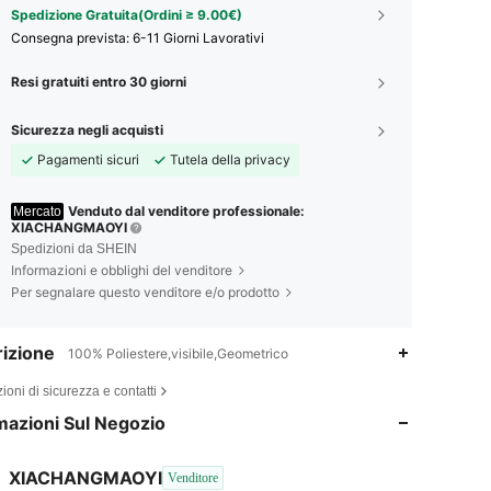
Spedizione Gratuita(Ordini ≥ 9.00€)
Consegna prevista:
6-11 Giorni Lavorativi
Resi gratuiti entro 30 giorni
Sicurezza negli acquisti
Pagamenti sicuri
Tutela della privacy
Venduto dal venditore professionale:
Mercato
XIACHANGMAOYI
Spedizioni da SHEIN
Informazioni e obblighi del venditore
Per segnalare questo venditore e/o prodotto
izione
100% Poliestere,visibile,Geometrico
4.87
4
208
ioni di sicurezza e contatti
4.87
4
208
mazioni Sul Negozio
4.87
4
208
XIACHANGMAOYI
Venditore