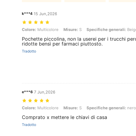
k***4
15 Jun,2026
Colore: Multicolore, Misure: S, Specifiche generali: Beige
Colore:
Multicolore
Misure:
S
Specifiche generali:
Beig
Pochette piccolina, non la userei per i trucchi p
ridotte bensì per farmaci piuttosto.
Tradotto
e***6
7 Jun,2026
Colore: Multicolore, Misure: S, Specifiche generali: nero
Colore:
Multicolore
Misure:
S
Specifiche generali:
nero
Comprato x mettere le chiavi di casa
Tradotto