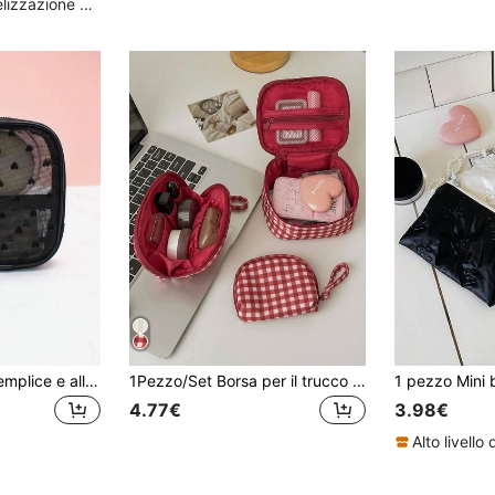
Alto livello di fidelizzazione dei clienti
Borsa cosmetica semplice e alla moda per riporre rossetto
1Pezzo/Set Borsa per il trucco portatile con stampa a quadri rossi e bianchi, stile minimalista Ins, borsa cosmetica, organizer per cosmetici, borsa per la cura della pelle, borsa per rossetti, portamonete, borsa per assorbenti igienici, pochette per assorbenti, borse per donne, set di borse per il trucco, pochette per il trucco, clutch con chiusura lampo per rossetti, pennelli, profumi, creme per le mani, gioielli, monete, ecc., regalo di Capodanno, regalo per la mamma, regalo di San Valentino, regalo di compleanno, regalo per le feste, regalo per la damigella d'onore, essenziali da viaggio, essenziali per la crociera, estetica
4.77€
3.98€