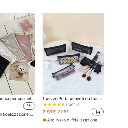
1 pezzo Mini borsa per cosmetici con stampa a fiocco, compatta, borsa portaoggetti per rossetti da donna, con cerniera, stile dolce, può contenere cosmetici, rossetti, gioielli, fazzoletti, assorbenti. Adatta per borsa trucco, borsa cosmetici, contenitore cosmetici, viaggio, borsa trucco, borsetta, vanity, borsa cosmetici, articoli da viaggio, borsa trucco
1 pezzo Porta pennelli da trucco da donna, custodia classica in rete e trasparente, astuccio per cancelleria, borsa minimalista di grande capacità, decorazione per la stanza, borse, borsa trucco, da viaggio, borsa trucco, elementi essenziali da viaggio, organizer, stoccaggio, essenziali da viaggio, organizer trucco, borsa trucco, borsa da toilette, organizer da scrivania, borsa cosmetica, borsa trucco, pochette trucco, borse trucco, borsa trucco, da viaggio, pochette trucco, borsa, pochette trucco, essenziali da viaggio, borse trucco, essenziale da viaggio, borsa trucco piccola, pochette trucco, borsa cosmetica, essenziale da viaggio, grande capacità, borsa trucco grande, regali di Natale, pochette, da viaggio, regali per le donne essenziali da viaggio, pochette, frizione / piccola borsa a mano, organizer trucco, organizzare il trucco, pochette, porta pennelli, mini pochette, pochette di grande capacità, regali per le donne, regali di Natale, idee regalo per le donne
(1000+)
2.97€
2.98€
Alto livello di fidelizzazione dei clienti
Alto livello di fidelizzazione dei clienti