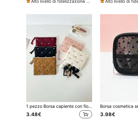
Alto livello di fidelizzazione dei clienti
1 pezzo Borsa capiente con fiocco ricamato trapuntato, portamonete minimalista e portatile, pochette per rossetti e necessità quotidiane per donne, borsa cosmetica, borsa da toilette da viaggio, borsa portadocumenti, clutch, portafoglio da donna, mini portafoglio, portachiavi portamonete, accessori cosmetici, borsa porta pennelli trucco, mini borsa cosmetica
3.48€
3.98€