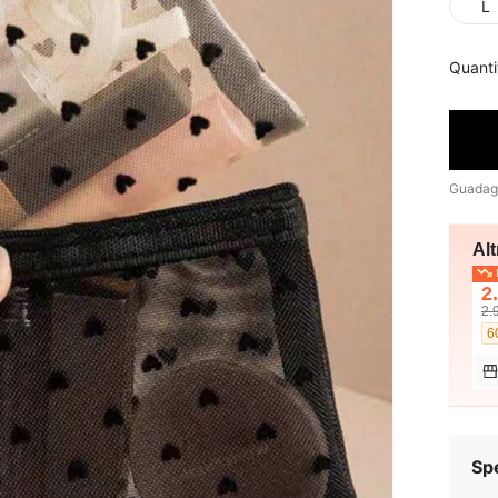
L
Quanti
Guadag
Alt
I
2
2.
6
Sp