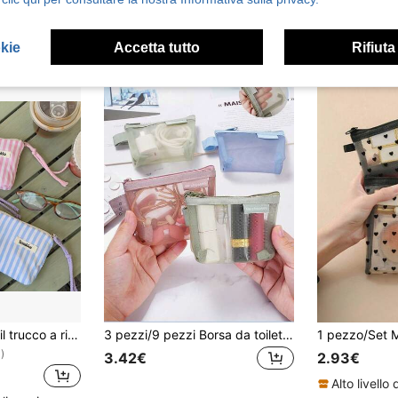
okie
Accetta tutto
Rifiuta
1 pezzo Borsa per il trucco a righe verticali, borsa cosmetica per rossetti, borse da donna per il trucco, piccola borsa portaoggetti, custodia per il trucco, borse da viaggio per signore, astuccio per matite, borsa da toilette da viaggio di grande capacità per pennelli da trucco
3 pezzi/9 pezzi Borsa da toilette in nylon a rete triangolare di grande capacità, borsa per il trucco portatile e impermeabile, borsa cosmetica multifunzionale
)
3.42€
2.93€