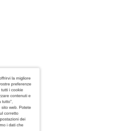
ffrirvi la migliore
 vostre preferenze
utti i cookie
izzare contenuti e
 tutto",
o sito web. Potete
ul corretto
mpostazioni dei
mo i dati che