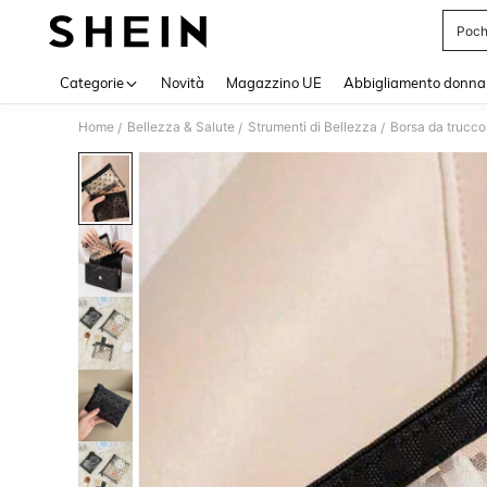
Poch
Use up 
Categorie
Novità
Magazzino UE
Abbigliamento donna
Home
Bellezza & Salute
Strumenti di Bellezza
Borsa da trucco
/
/
/