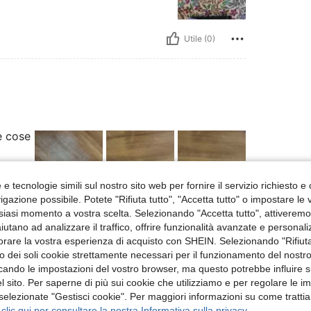
Utile (0)
e cose
e tecnologie simili sul nostro sito web per fornire il servizio richiesto e o
gazione possibile. Potete "Rifiuta tutto", "Accetta tutto" o impostare le
siasi momento a vostra scelta. Selezionando "Accetta tutto", attiveremo t
Utile (0)
aiutano ad analizzare il traffico, offrire funzionalità avanzate e personal
orare la vostra esperienza di acquisto con SHEIN. Selezionando "Rifiuta
 Recensioni
zzo dei soli cookie strettamente necessari per il funzionamento del nostr
ficando le impostazioni del vostro browser, ma questo potrebbe influire s
 sito. Per saperne di più sui cookie che utilizziamo e per regolare le i
 selezionate "Gestisci cookie". Per maggiori informazioni su come trattia
 clic qui per consultare la nostra Informativa sulla privacy.