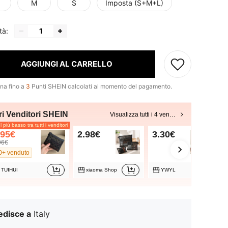
M
S
Imposta (S+M+L)
tà:
AGGIUNGI AL CARRELLO
na fino a
3
Punti SHEIN calcolati al momento del pagamento.
ri Venditori SHEIN
Visualizza tutti i 4 venditori
l più basso tra tutti i venditori
.95€
2.98€
3.30€
96€
0+ venduto
TUIHUI
xiaoma Shop
YWYL
edisce a
Italy