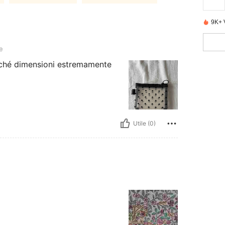
9K+ 
e
erché dimensioni estremamente
Utile (0)