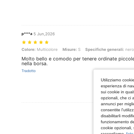
p***a
5 Jun,2026
Colore: Multicolore, Misure: S, Specifiche generali: nero
Colore:
Multicolore
Misure:
S
Specifiche generali:
nero
Molto bello e comodo per tenere ordinate piccol
nella borsa.
Tradotto
Utilizziamo cookie 
esperienza di navi
sui cookie in qual
opzionali, che ci 
annunci per migli
Visualizza Altre
consentite l'utili
disabilitarli modi
funzionamento del
cookie opzionali,
raccogliamo,
fate