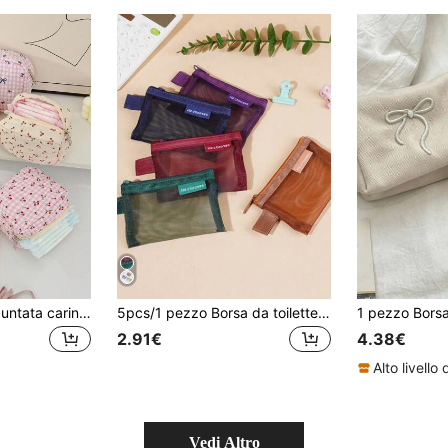
1 pezzo Borsa trapuntata carina a forma di ciliegia, borsa per il trucco portatile alla moda e casual di grande capacità con cerniera, borse cosmetiche essenziali per il viaggio e le vacanze per assorbenti igienici, cuscinetti, auricolari, cuffie, caricabatterie, rossetti, cosmetici, profumi, prodotti per la cura della pelle e della bellezza, decorazione per la casa, chiavi, regali di Natale, organizer da viaggio per il trucco, regali di Natale, pochette, regali per le donne, pochette/borsetta piccola, organizer per il trucco, mini pochette, pochette di grande capacità, regali per le donne, regali di Natale, idee regalo per le donne, borsa per il trucco, articoli da viaggio
5pcs/1 pezzo Borsa da toilette in nylon a rete triangolare di grande capacità, borsa per il trucco portatile e impermeabile, borsa per il trucco multifunzionale, borsa per cancelleria, borsa per il cavo dati, portamonete, borsa di stoccaggio in nylon a rete quadrata di colore retrò, piccola borsa di stoccaggio
2.91€
4.38€
Vedi Altro