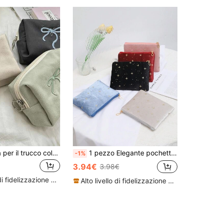
1 pezzo Borsa per il trucco colore unito con fiocco tridimensionale, borsa cosmetica impermeabile, confezione per rossetti, borse da donna per il trucco, piccola borsa portaoggetti, custodia per il trucco, borse da viaggio per signore, astuccio per matite, grande capacità per uso quotidiano, porta pennelli da trucco
1 pezzo Elegante pochette in velluto con motivo a stelle, borsa portaoggetti per pennelli da trucco di grande capacità con decorazione in oro, organizer cosmetico versatile, borsa da donna per il trucco da viaggio, organizer per articoli da toilette da viaggio, regali, accessori con cerniera, borse per il trucco, borse cosmetiche, organizer per il trucco, da viaggio, pochette per il trucco, borsa, vanità, borsa per il trucco, articoli essenziali da viaggio, borsa, borse per il trucco, articoli essenziali da viaggio, accessori per la vanità, borsa per il trucco piccola, borsa cosmetica, articoli essenziali da viaggio, grande capacità, borsa per il trucco grande, regali di Natale, pochette, da viaggio, regali per le donne, articoli essenziali da viaggio, pochette, frizione / piccola borsa a mano, organizer per il trucco, porta pennelli, mini pochette, pochette di grande capacità, regali per le donne, regali di Natale, idee regalo per le donne
-1%
3.94€
3.98€
Alto livello di fidelizzazione dei clienti
Alto livello di fidelizzazione dei clienti