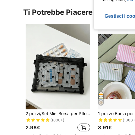
Ti Potrebbe Piacere
Gestisci i co
2 pezzi/Set Mini Borsa per Pillole con Design a Cuore & Rete, Borsa Trasparente in Nylon Portatile con Cinturino, Borsa per il Trucco Minimalista con Cerniera (Cerniera Rotonda), Borsa Interna Multifunzionale da Viaggio, Portamonete, Borsa per Conservare Gioielli, Regalo di Moda per il Nuovo Semestre
(1000+)
(1000+
2.98€
3.91€