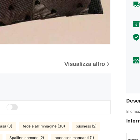
Visualizza altro
Descr
Informaz
Infor
asa (3)
fedele all'immagine (30)
business (2)
Spalline comode (2)
accessori mancanti (1)