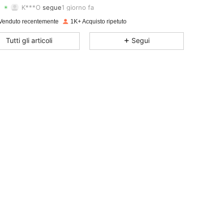
K***O
segue
1 giorno fa
4.87
4
208
Valutazione
Articoli
Follower
Venduto recentemente
1K+ Acquisto ripetuto
4.87
4
208
Tutti gli articoli
Segui
4.87
4
208
4.87
4
208
4.87
4
208
4.87
4
208
4.87
4
208