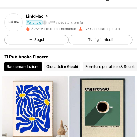
2.9K Follower
4.86
Link Hao
s***a
pagato
4 ore fa
Venditore
M***a
segue
5 ore fa
80K+ Venduto recentemente
17K+ Acquisto ripetuto
2.9K Follower
4.86
Segui
Tutti gli articoli
2.9K Follower
4.86
Ti Può Anche Piacere
Raccomandazione
Giocattoli e Giochi
Forniture per ufficio & Scuola
2.9K Follower
4.86
2.9K Follower
4.86
2.9K Follower
4.86
2.9K Follower
4.86