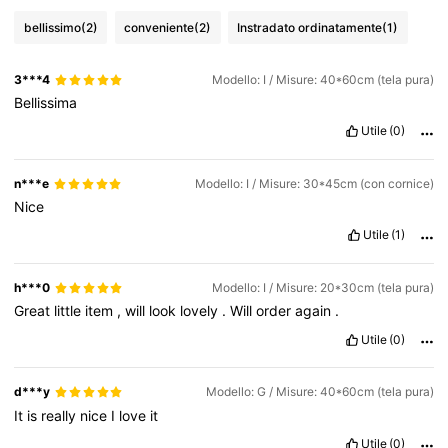
bellissimo
(2)
conveniente
(2)
Instradato ordinatamente
(1)
3***4
Modello: I / Misure: 40*60cm (tela pura)
Bellissima
Utile
(0)
n***e
Modello: I / Misure: 30*45cm (con cornice)
Nice
Utile
(1)
h***0
Modello: I / Misure: 20*30cm (tela pura)
Great
little
item
,
will
look
lovely
.
Will
order
again
.
Utile
(0)
d***y
Modello: G / Misure: 40*60cm (tela pura)
It
is
really
nice
I
love
it
Utile
(0)