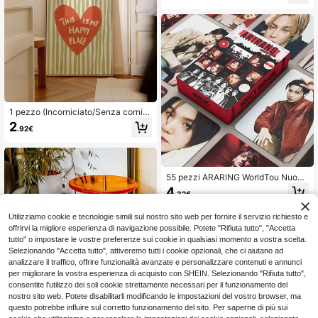
1 pezzo (Incorniciato/Senza cornic
e) cartellone con testo "Questo è il
2
.92€
mio posto felice" Stampa su tela, M
otivo a cuori a righe verdi e arancio
ni, Citazione positiva, Decorazione
estetica, Dipinto vintage, Adatto per
appartamento, Soggiorno, Camera
55 pezzi ARARING WorldTou Nuove
da letto, Decorazione moderna per l
Foto Card Album LOMO, Perfette co
4
a casa
.32€
me Regali per Vacanze, Regali Dive
rtenti e Carini, Regali di Compleann
o, Regali di Pasqua, Regali di Ognis
Utilizziamo cookie e tecnologie simili sul nostro sito web per fornire il servizio richiesto e
santi, Regali di Natale, Regali per Fe
offrirvi la migliore esperienza di navigazione possibile. Potete "Rifiuta tutto", "Accetta
ste, Katseye Light Stick, Fotocard,
tutto" o impostare le vostre preferenze sui cookie in qualsiasi momento a vostra scelta.
K-Pop, Katseye Foto Card
Selezionando "Accetta tutto", attiveremo tutti i cookie opzionali, che ci aiutano ad
analizzare il traffico, offrire funzionalità avanzate e personalizzare contenuti e annunci
Mostra articoli simili in magazzino
Vedi Tutto
per migliorare la vostra esperienza di acquisto con SHEIN. Selezionando "Rifiuta tutto",
consentite l'utilizzo dei soli cookie strettamente necessari per il funzionamento del
nostro sito web. Potete disabilitarli modificando le impostazioni del vostro browser, ma
questo potrebbe influire sul corretto funzionamento del sito. Per saperne di più sui