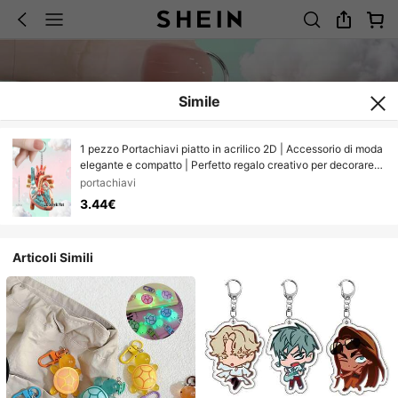
Simile
1 pezzo Portachiavi piatto in acrilico 2D | Accessorio di moda
elegante e compatto | Perfetto regalo creativo per decorare
borse, portachiavi, interni auto | Idea regalo per compleanni,
portachiavi
Natale, feste per amici e famiglia
3.44€
Articoli Simili