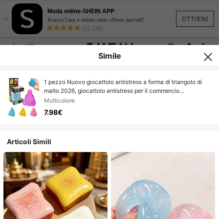
Moda online-SHEIN APP
×
OTTIENI
Scarica l'app e ottieni tante offerte speciali!
(12,439)
Simile
1 pezzo Nuovo giocattolo antistress a forma di triangolo di
malto 2026, giocattolo antistress per il commercio
transfrontaliero - Articolo originale più venduto - Regalo
Multicolore
perfetto - Regalo di compleanno - Regalo ideale - Regalo a
7.98€
sorpresa - Regalo per le vacanze - Miglior regalo - Regalo di
Natale - Regalo raffinato per i gamer
Articoli Simili