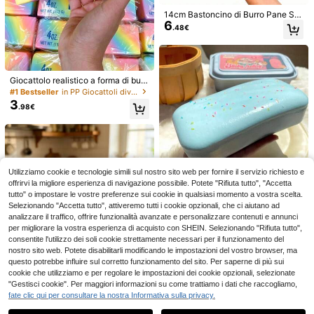
ecorazione per carnevale
14cm Bastoncino di Burro Pane Sq
6
uishy a Lenta Risalita Giocattolo An
.48€
tistress Realistico Cibo, Kawaii
Giocattolo realistico a forma di burr
o colorato, colore arcobaleno - Spi
Palla antistress a lento rimbalzo a f
#1 Bestseller
in PP Giocattoli divertenti e novità per adolescen
nner per dita morbido e resistente a
6
orma di budino al caramello, giocatt
3
.19€
.98€
lla pressione, giocattolo sensoriale
olo da spremere in silicone appiccic
2026 Posacenere carino e popolar
a lento rimbalzo per il sollievo dallo
oso riempito di perline morbide e cr
e, adatto per ufficio, soggiorno, tavo
stress, regalo divertente e scherzos
10 left
occanti, giocattolo realistico a form
lino da caffè, decorazione senza fu
o, adatto per autismo, sollievo dallo
a di dessert fatto a mano per le dita,
4
.26€
mo, regalo perfetto per compleanni,
stress e dall'ansia, regalo perfetto,
sollievo dall'ansia per adulti e regal
festività, San Valentino, Pasqua, om
miglioratore dell'umore, gadget per
o per feste
aggi per feste, regalo creativo e inte
feste
Utilizziamo cookie e tecnologie simili sul nostro sito web per fornire il servizio richiesto e
ressante per adolescenti
offrirvi la migliore esperienza di navigazione possibile. Potete "Rifiuta tutto", "Accetta
tutto" o impostare le vostre preferenze sui cookie in qualsiasi momento a vostra scelta.
Giocattolo Squishy a forma di scato
Selezionando "Accetta tutto", attiveremo tutti i cookie opzionali, che ci aiutano ad
5
la di torta, giocattolo da spremere a
analizzare il traffico, offrire funzionalità avanzate e personalizzare contenuti e annunci
.82€
rimbalzo lento; Giocattolo Squishy
per migliorare la vostra esperienza di acquisto con SHEIN. Selezionando "Rifiuta tutto",
a forma di scatola di gelato al burro,
consentite l'utilizzo dei soli cookie strettamente necessari per il funzionamento del
giocattolo per le dita, sollievo dallo
nostro sito web. Potete disabilitarli modificando le impostazioni del vostro browser, ma
stress, regalo per il rilassamento del
questo potrebbe influire sul corretto funzionamento del sito. Per saperne di più sui
le mani - Fornisce un'esperienza ta
ttile morbida e comprimibile. Un gio
cookie che utilizziamo e per regolare le impostazioni dei cookie opzionali, selezionate
cattolo da scrivania portatile, perfet
"Gestisci cookie". Per maggiori informazioni su come trattiamo i dati che raccogliamo,
to per il sollievo dallo stress in uffici
fate clic qui per consultare la nostra Informativa sulla privacy.
Mostra articoli simili in magazzino
Vedi Tutto
o, regali per feste e regali per le vac
anze.