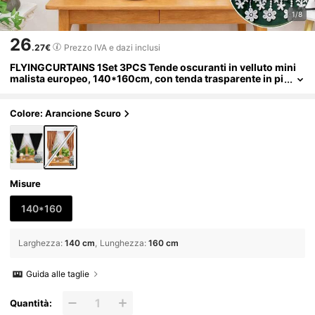
1/8
26
.27€
Prezzo IVA e dazi inclusi
FLYINGCURTAINS 1Set 3PCS Tende oscuranti in velluto mini
malista europeo, 140*160cm, con tenda trasparente in pi
zzo, isolamento termico e riduzione del rumore, tessuto i
n velluto morbido con drappeggio lussuoso, decorazione ele
gante per la casa per soggiorno, camera da letto, regalo perfe
Colore: Arancione Scuro
tto per il trasloco
Misure
140*160
Larghezza
:
140 cm
Lunghezza
:
160 cm
Guida alle taglie
Quantità: