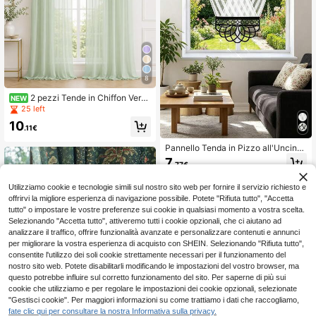
8
2 pezzi Tende in Chiffon Verde
NEW
Chiaro con Diamanti, Pannelli Trasp
25 left
arenti con Passanti Superiori, Tend
10
e Morbide e Trasparenti, Adatte per
.11€
Camera da Letto, Soggiorno e Deco
razione della Casa
Pannello Tenda in Pizzo all'Uncinet
to Bianco/Nero con Nappe, Tenda T
7
.77€
rasparente con Motivo Geometrico
a Diamante Traforato e Tasca per A
sta, Adatta per Camera da Letto, So
Utilizziamo cookie e tecnologie simili sul nostro sito web per fornire il servizio richiesto e
ggiorno, Sala da Pranzo e Camera d
offrirvi la migliore esperienza di navigazione possibile. Potete "Rifiuta tutto", "Accetta
egli Ospiti, Decorazione in Stile Boh
tutto" o impostare le vostre preferenze sui cookie in qualsiasi momento a vostra scelta.
emiano Rustico
Selezionando "Accetta tutto", attiveremo tutti i cookie opzionali, che ci aiutano ad
analizzare il traffico, offrire funzionalità avanzate e personalizzare contenuti e annunci
per migliorare la vostra esperienza di acquisto con SHEIN. Selezionando "Rifiuta tutto",
consentite l'utilizzo dei soli cookie strettamente necessari per il funzionamento del
nostro sito web. Potete disabilitarli modificando le impostazioni del vostro browser, ma
questo potrebbe influire sul corretto funzionamento del sito. Per saperne di più sui
cookie che utilizziamo e per regolare le impostazioni dei cookie opzionali, selezionate
"Gestisci cookie". Per maggiori informazioni su come trattiamo i dati che raccogliamo,
fate clic qui per consultare la nostra Informativa sulla privacy.