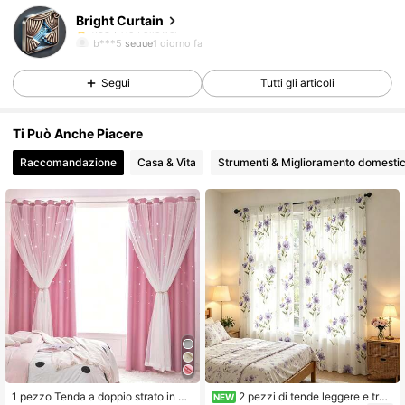
Bright Curtain
119 Follower
4.88
b***5
segue
1 giorno fa
119 Follower
4.88
Segui
Tutti gli articoli
119 Follower
4.88
119 Follower
4.88
Ti Può Anche Piacere
119 Follower
4.88
Raccomandazione
Casa & Vita
Strumenti & Miglioramento domesti
119 Follower
4.88
119 Follower
4.88
119 Follower
4.88
1 pezzo Tenda a doppio strato in vo
2 pezzi di tende leggere e tras
NEW