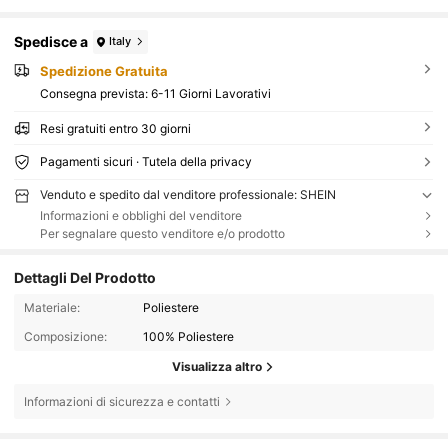
Spedisce a
Italy
Spedizione Gratuita
Consegna prevista:
6-11 Giorni Lavorativi
Resi gratuiti entro 30 giorni
Pagamenti sicuri · Tutela della privacy
Venduto e spedito dal venditore professionale: SHEIN
Informazioni e obblighi del venditore
Per segnalare questo venditore e/o prodotto
Dettagli Del Prodotto
Materiale:
Poliestere
Composizione:
100% Poliestere
Visualizza altro
119 Follower
4.88
Informazioni di sicurezza e contatti
119 Follower
4.88
119 Follower
4.88