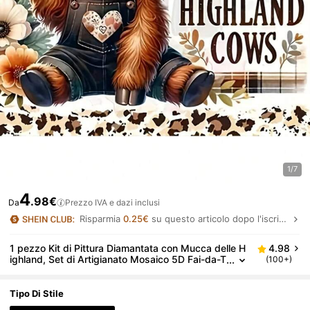
1/7
4
.98€
Da
Prezzo IVA e dazi inclusi
Risparmia
0.25€
su questo articolo dopo l'iscrizione.
1 pezzo Kit di Pittura Diamantata con Mucca delle H
4.98
ighland, Set di Artigianato Mosaico 5D Fai-da-T
(100+)
e, Diamanti Acrilici Rotondi, Tema Animale, Tela
Completa, Dimensioni 30x30cm e 40x40cm, Senza
Cornice, Regalo per Compleanni e Feste
Tipo Di Stile