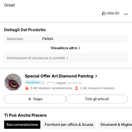
Great
Utile
(0)
Dettagli Del Prodotto
Materiale:
PMMA
Visualizza altro
537 Follower
4.93
Informazioni di sicurezza e contatti
537 Follower
4.93
Special Offer Art Diamond Paintng
x***a
segue
1 giorno fa
Venditore
537 Follower
4.93
5.6K Venduto recentemente
2.6K Acquisto ripetuto
Segui
Tutti gli articoli
537 Follower
4.93
Ti Può Anche Piacere
537 Follower
4.93
Raccomandazione
Forniture per ufficio & Scuola
Strumenti & Migli
537 Follower
4.93