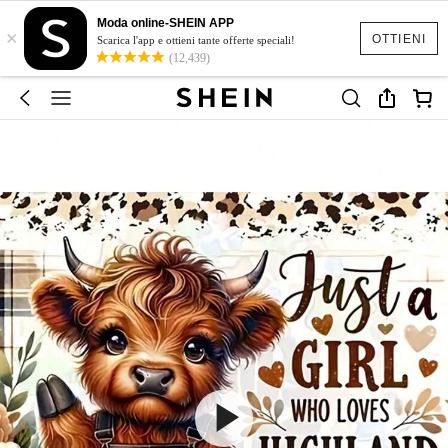
Moda online-SHEIN APP
×
OTTIENI
Scarica l'app e ottieni tante offerte speciali!
(12,439)