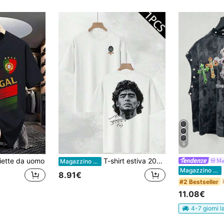
9
iette da uomo
T-shirt estiva 2026 da uomo, con ritratto di Maradona, casual, traspirante, con stampa accattivante e design su entrambi i lati.
Ma
Magazzino EU
Magazzino EU
8.91€
#2 Bestseller
11.08€
4-7 giorni l