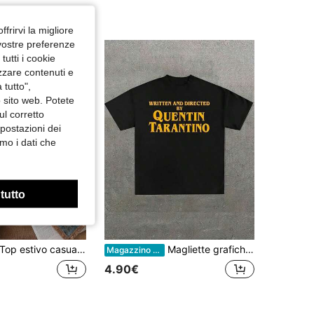
ffrirvi la migliore
 vostre preferenze
utti i cookie
izzare contenuti e
 tutto",
o sito web. Potete
ul corretto
mpostazioni dei
mo i dati che
 tutto
p estivo casual da donna con stampa su entrambi i lati, stile vintage, stampa della Madonna di Guadalupe Regina delle,-shirt a maniche corte con scollo rotondo, outfit estivo da uomo.
Magliette grafiche da uomo, Maglietta con grafica scritta e diretta da Quentin Tarantino, Taglie forti da uomo 100% cotone casual con stampa girocollo a maniche corte regalo estivo
Magazzino EU
4.90€