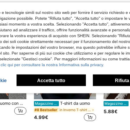
e tecnologie simili sul nostro sito web per fornire il servizio richiesto e o
gazione possibile. Potete "Rifiuta tutto", "Accetta tutto" o impostare le
siasi momento a vostra scelta. Selezionando "Accetta tutto", attiveremo t
aiutano ad analizzare il traffico, offrire funzionalità avanzate e personal
orare la vostra esperienza di acquisto con SHEIN. Selezionando "Rifiuta
zzo dei soli cookie strettamente necessari per il funzionamento del nostr
ficando le impostazioni del vostro browser, ma questo potrebbe influire s
 sito. Per saperne di più sui cookie che utilizziamo e per regolare le i
 selezionate "Gestisci cookie". Per maggiori informazioni su come trattia
 clic qui per consultare la nostra Informativa sulla privacy.
okie
Accetta tutto
Rifiuta
Camicia casual da uomo con maniche corte, bottoni a rana sul davanti, vestibilità corta e ampia, stile unisex versatile nero per coppie, adatta per appuntamenti nel fine settimana, uscite quotidiane, vacanze al mare
T-shirt da uomo
To
Magazzino EU
Magazzino EU
in Inverno T-shirt da uomo
#8 Bestseller
5.88€
4.99€