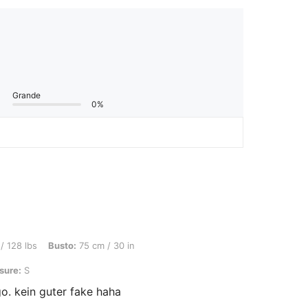
Grande
0%
usto: 75 cm / 30 in, GIROVITA: 61 cm / 24 in, ANCA: 87 cm / 34 in, Colore: Partita 
/ 128 lbs
Busto:
75 cm / 30 in
sure:
S
o. kein guter fake haha