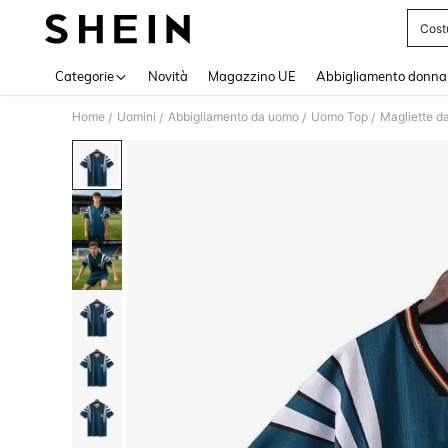
Cost
Use up 
Categorie
Novità
Magazzino UE
Abbigliamento donna
Home
Uomini
Abbigliamento da uomo
Uomo Top
Magliette d
/
/
/
/