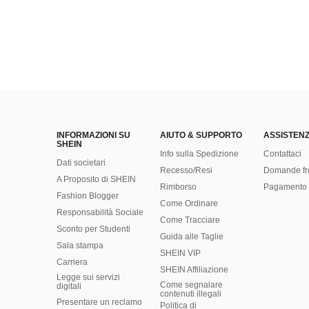
INFORMAZIONI SU
AIUTO & SUPPORTO
ASSISTENZ
SHEIN
Info sulla Spedizione
Contattaci
Dati societari
Recesso/Resi
Domande fr
A Proposito di SHEIN
Rimborso
Pagamento 
Fashion Blogger
Come Ordinare
Responsabilità Sociale
Come Tracciare
Sconto per Studenti
Guida alle Taglie
Sala stampa
SHEIN VIP
Carriera
SHEIN Affiliazione
Legge sui servizi
Come segnalare
digitali
contenuti illegali
Presentare un reclamo
Politica di