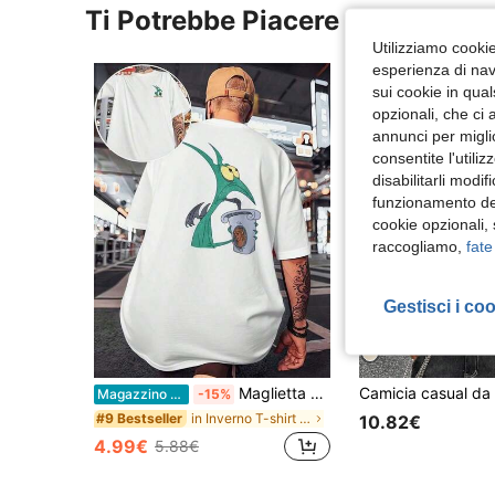
Ti Potrebbe Piacere
Utilizziamo cookie 
esperienza di navi
sui cookie in qual
opzionali, che ci 
annunci per migli
consentite l'utili
disabilitarli modi
funzionamento del
cookie opzionali,
raccogliamo,
fate
Gestisci i co
Maglietta grafica Ade Ercole che beve, collo tondo, stampata su entrambi i lati, stile casual, moda uomo, cotone 220 G/M² (1 pezzo)
Magazzino EU
-15%
in Inverno T-shirt da uomo
#9 Bestseller
10.82€
4.99€
5.88€