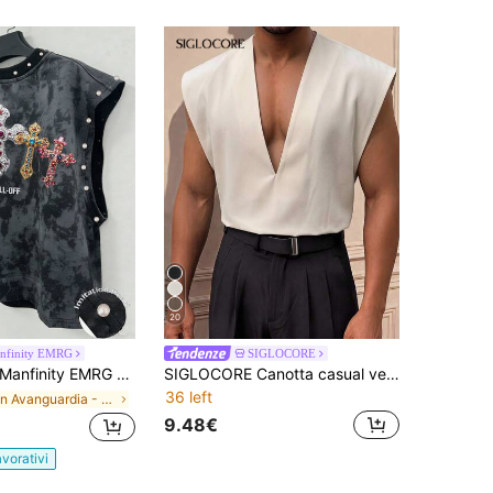
20
nfinity EMRG
SIGLOCORE
Manfinity EMRG Gilet da uomo alla moda con stampa a croce e perle finte
SIGLOCORE Canotta casual versatile da uomo con scollo a V, tinta unita
36 left
in Avanguardia - Gotico/Punk Canotte da uomo
9.48€
avorativi