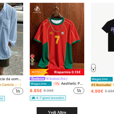
Risparmia 0.13€
he, tasca singola, vestibilità ampia, casual, taglie forti, adatta per l'autunno, stile smart casual
Aesthetic Post
Magazzino EU
Aesthetic Post Maglietta casual da uomo con stampa digitale, girocollo e maniche corte
Magazzino EU
-1%
in Tutto Camicie da uomo
#3 Bestseller
8.85€
8.98€
4.99€
5.88
4-7 giorni lavorativi
ivi
Vedi Altro