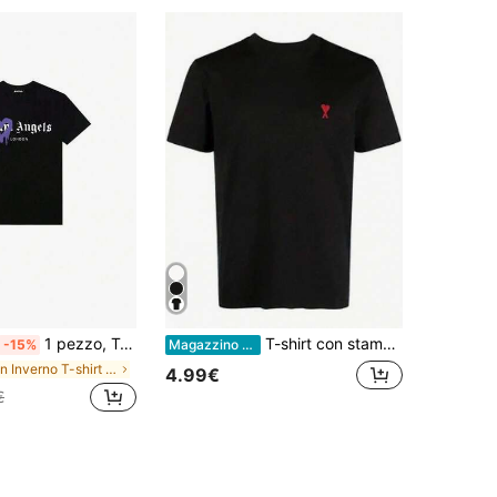
1 pezzo, T-shirt a maniche corte in cotone dalla vestibilità ampia, girocollo, unisex, con stampa a cuori blu fusi e lettere gotiche.
T-shirt con stampa grafica taglie forti - Bianco e Nero, manica corta casual, girocollo, cotone, per uomo e donna, vestibilità regolare, comoda per tutte le stagioni, st
-15%
Magazzino EU
in Inverno T-shirt da uomo
4.99€
€