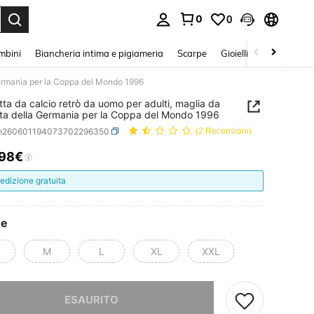
0
0
s Enter to select.
mbini
Biancheria intima e pigiameria
Scarpe
Gioielli E Accessori
 Germania per la Coppa del Mondo 1996
tta da calcio retrò da uomo per adulti, maglia da
rta della Germania per la Coppa del Mondo 1996
m260601194073702296350
(2 Recensioni)
.98€
ICE AND AVAILABILITY
edizione gratuita
re
M
L
XL
XXL
ace, questo prodotto è esaurito
ESAURITO