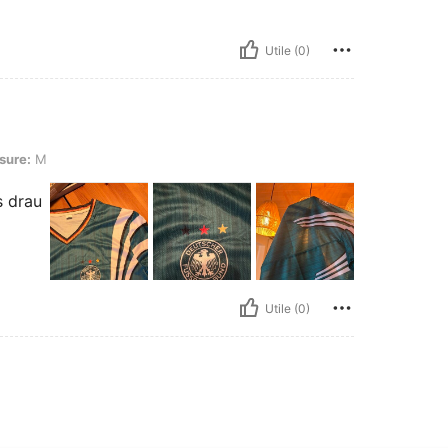
Utile (0)
sure:
M
s drau
Utile (0)