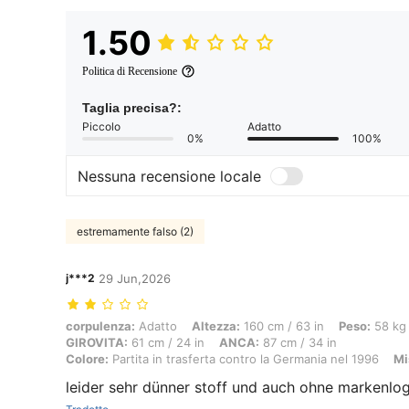
1.50
Politica di Recensione
Taglia precisa?:
Piccolo
Adatto
0%
100%
Nessuna recensione locale
estremamente falso (2)
j***2
29 Jun,2026
corpulenza: Adatto, Altezza: 160 cm / 63 in, Peso: 58 kg / 128 lbs, B
corpulenza:
Adatto
Altezza:
160 cm / 63 in
Peso:
58 kg 
GIROVITA:
61 cm / 24 in
ANCA:
87 cm / 34 in
Colore:
Partita in trasferta contro la Germania nel 1996
Mi
leider sehr dünner stoff und auch ohne markenlog