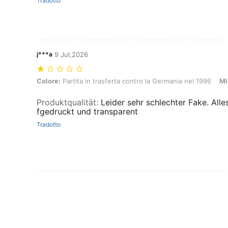
Tradotto
j***a
9 Jul,2026
Colore: Partita in trasferta contro la Germania nel 1996, Misure: M
Colore:
Partita in trasferta contro la Germania nel 1996
Mi
Produktqualität
:
Leider sehr schlechter Fake. Alle
fgedruckt und transparent
Tradotto