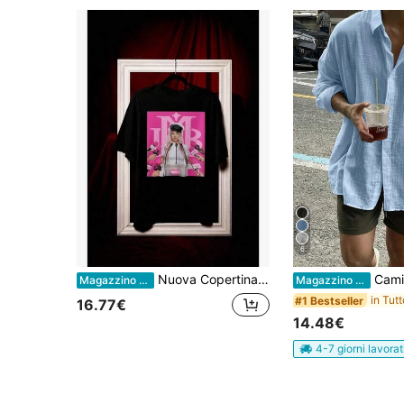
6
Nuova Copertina Album Anna Pepe Million Dollar Baby Maglietta per Fan 2026
Camicia da uomo a tinta unita con maniche lung
Magazzino EU
Magazzino EU
#1 Bestseller
16.77€
14.48€
4-7 giorni lavorat