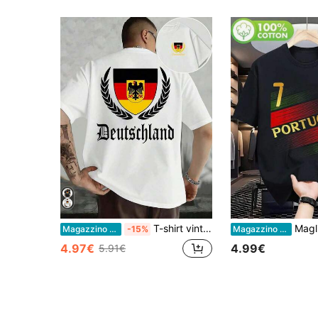
T-shirt vintage Herren Deutschland Flagge & Adler, 200g Baumwolle, Rundhals Soft Atmungsaktiv Top
Magl
Magazzino EU
-15%
Magazzino EU
4.97€
4.99€
5.91€