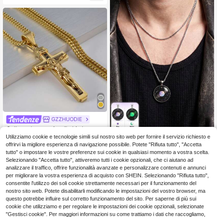
da uomo o come regalo
GZZHUODIE
Collana da uomo in stile hip hop co
9
n pendente 3D di Gesù in acciaio in
Utilizziamo cookie e tecnologie simili sul nostro sito web per fornire il servizio richiesto e
1 Set Collana da uomo in acci
.51€
NEW
ossidabile placcato oro 18K, adatta
4
aio inossidabile ipoallergenico, cion
offrirvi la migliore esperienza di navigazione possibile. Potete "Rifiuta tutto", "Accetta
.96€
per uso quotidiano
dolo Galassia Saturno, catena regol
tutto" o impostare le vostre preferenze sui cookie in qualsiasi momento a vostra scelta.
abile, gioiello di moda da uomo per
Selezionando "Accetta tutto", attiveremo tutti i cookie opzionali, che ci aiutano ad
uso quotidiano, regalo
analizzare il traffico, offrire funzionalità avanzate e personalizzare contenuti e annunci
per migliorare la vostra esperienza di acquisto con SHEIN. Selezionando "Rifiuta tutto",
consentite l'utilizzo dei soli cookie strettamente necessari per il funzionamento del
nostro sito web. Potete disabilitarli modificando le impostazioni del vostro browser, ma
questo potrebbe influire sul corretto funzionamento del sito. Per saperne di più sui
cookie che utilizziamo e per regolare le impostazioni dei cookie opzionali, selezionate
"Gestisci cookie". Per maggiori informazioni su come trattiamo i dati che raccogliamo,