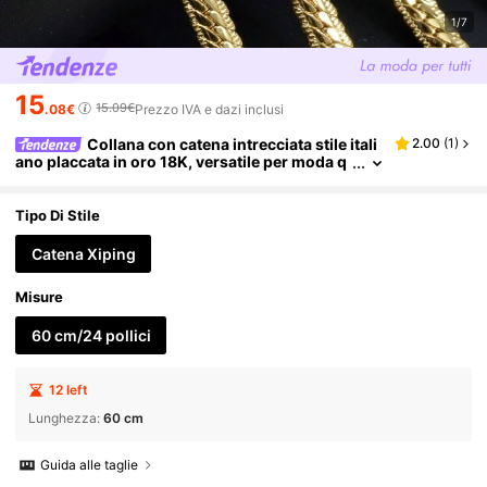
1/7
15
15.09€
.08€
Prezzo IVA e dazi inclusi
Collana con catena intrecciata stile itali
2.00
(
1
)
ano placcata in oro 18K, versatile per moda q
uotidiana e stile hip-hop di strada per uomo
Tipo Di Stile
Catena Xiping
Misure
60 cm/24 pollici
12 left
Lunghezza
:
60 cm
Guida alle taglie