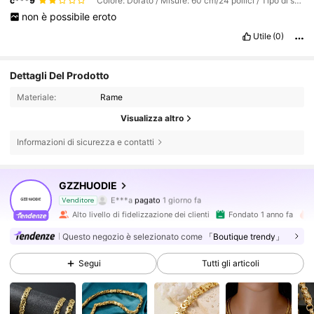
c***9
Colore: Dorato / Misure: 60 cm/24 pollici / Tipo di stile: Catena Xiping
non
è
possibile
eroto
Utile
(0)
Dettagli Del Prodotto
Materiale:
Rame
Visualizza altro
Informazioni di sicurezza e contatti
GZZHUODIE
24K Follower
4.85
E***a
pagato
1 giorno fa
Venditore
Alto livello di fidelizzazione dei clienti
Fondato 1 anno fa
24K Follower
4.85
Questo negozio è selezionato come
「Boutique trendy」
Segui
Tutti gli articoli
24K Follower
4.85