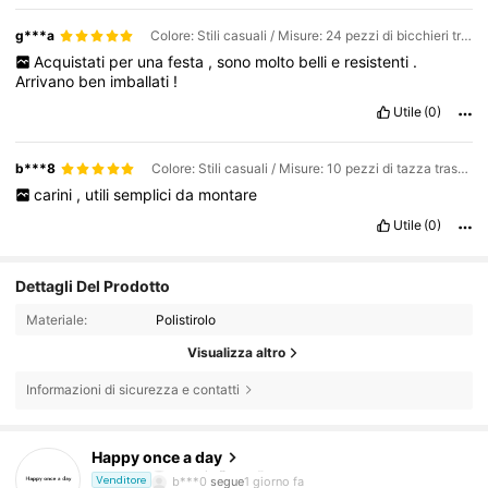
g***a
Colore: Stili casuali / Misure: 24 pezzi di bicchieri trasparenti, tipo B
Acquistati
per
una
festa
,
sono
molto
belli
e
resistenti
.
Arrivano
ben
imballati
!
Utile
(0)
b***8
Colore: Stili casuali / Misure: 10 pezzi di tazza trasparente
carini
,
utili
semplici
da
montare
Utile
(0)
Dettagli Del Prodotto
Materiale:
Polistirolo
Visualizza altro
Informazioni di sicurezza e contatti
373 Follower
4.87
Happy once a day
b***0
segue
1 giorno fa
Venditore