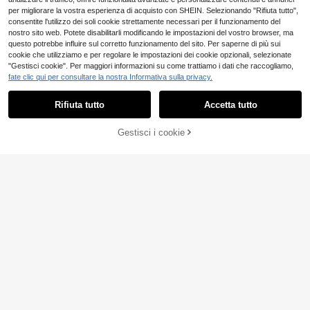
Mostra articoli simili in magazzino
Vedi Tutto
per migliorare la vostra esperienza di acquisto con SHEIN. Selezionando "Rifiuta tutto",
consentite l'utilizzo dei soli cookie strettamente necessari per il funzionamento del
nostro sito web. Potete disabilitarli modificando le impostazioni del vostro browser, ma
questo potrebbe influire sul corretto funzionamento del sito. Per saperne di più sui
cookie che utilizziamo e per regolare le impostazioni dei cookie opzionali, selezionate
"Gestisci cookie". Per maggiori informazioni su come trattiamo i dati che raccogliamo,
fate clic qui per consultare la nostra Informativa sulla privacy.
50 pezzi Mini stuzzicadenti in legn
2
o artificiale, eleganti, adatti per coc
.98€
ktail, decorazioni per cupcake, dec
Rifiuta tutto
Accetta tutto
Ci dispiace, questo prodotto è esaurito
orazioni per bevande hawaiane, de
corazioni per feste tropicali, senza
elettricità necessaria, adatti per mat
Gestisci i cookie
ESAURITO
rimoni, feste hawaiane, eventi e for
niture per feste
Flûte da champagne personalizzabi
5
li da 170ml, bicchieri da champagne
.92€
in acrilico personalizzati per addii al
nubilato e damigelle, bicchieri in pla
stica con stampa di nome e logo
Risparmia 0.02€