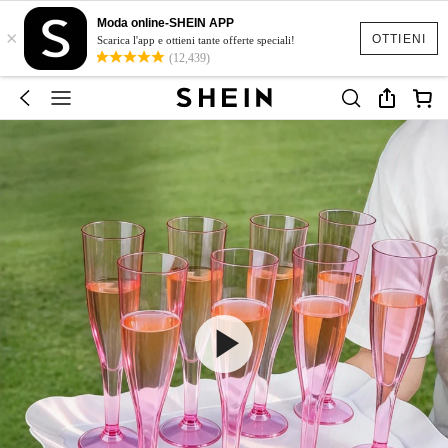
Moda online-SHEIN APP
×
OTTIENI
Scarica l'app e ottieni tante offerte speciali!
(12,439)