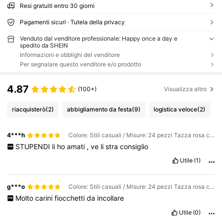
Resi gratuiti entro 30 giorni
Pagamenti sicuri · Tutela della privacy
Venduto dal venditore professionale: Happy once a day e
spedito da SHEIN
Informazioni e obblighi del venditore
Per segnalare questo venditore e/o prodotto
4.87
(100+)
Visualizza altro
riacquisterò
(2)
abbigliamento da festa
(9)
logistica veloce
(2)
4***h
Colore: Stili casuali / Misure: 24 pezzi Tazza rosa con fiocco rosa (tipo B)
STUPENDI
li
ho
amati
,
ve
li
stra
consiglio
Utile
(1)
g***o
Colore: Stili casuali / Misure: 24 pezzi Tazza rosa con fiocco rosa (tipo B)
Molto
carini
fiocchetti
da
incollare
Utile
(0)