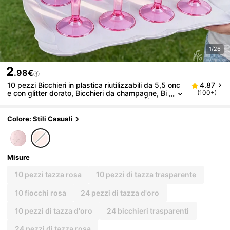
1/26
2
.98€
10 pezzi Bicchieri in plastica riutilizzabili da 5,5 onc
4.87
e con glitter dorato, Bicchieri da champagne, Bi
(100+)
cchieri da matrimonio, Bicchieri da festa ((Bicchi
eri da champagne, Bicchieri per bevande all'uva, Bic
chieri in plastica, Bicchieri per compleanno)
Colore: Stili Casuali
Misure
10 pezzi tazza rosa
10 pezzi di tazza trasparente
10 fiocchi rosa
24 pezzi di tazza d'oro
10 pezzi di tazza d'oro
24 bicchieri trasparenti
24 pezzi di tazza rosa