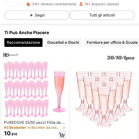
373 Follower
4.87
31K+ Venduto recentemente
1K+ Acquisto ripetuto
Segui
Tutti gli articoli
373 Follower
4.87
Ti Può Anche Piacere
373 Follower
4.87
Raccomandazione
Giocattoli e Giochi
Forniture per ufficio & Scuola
373 Follower
4.87
373 Follower
4.87
373 Follower
4.87
373 Follower
4.87
373 Follower
4.87
PUREDOVE 25/50 pezzi Flûte da ch
ampagne in plastica Bicchieri da vi
373 Follower
4.87
#3 Bestseller
in Bicchieri da champagne e bicchieri da cocktail
no monouso & riutilizzabili - 4.5 Oz
10
.81€
Bicchieri da mimosa trasparenti ros