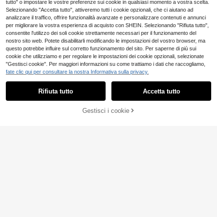
tutto" o impostare le vostre preferenze sui cookie in qualsiasi momento a vostra scelta.
Selezionando "Accetta tutto", attiveremo tutti i cookie opzionali, che ci aiutano ad
analizzare il traffico, offrire funzionalità avanzate e personalizzare contenuti e annunci
Mostra articoli simili in magazzino
Vedi Tutto
per migliorare la vostra esperienza di acquisto con SHEIN. Selezionando "Rifiuta tutto",
consentite l'utilizzo dei soli cookie strettamente necessari per il funzionamento del
nostro sito web. Potete disabilitarli modificando le impostazioni del vostro browser, ma
Risparmia 0.03€
questo potrebbe influire sul corretto funzionamento del sito. Per saperne di più sui
1 pezzo Maglietta estiva da donna
cookie che utilizziamo e per regolare le impostazioni dei cookie opzionali, selezionate
ampia a maniche corte, stampa bic
"Gestisci cookie". Per maggiori informazioni su come trattiamo i dati che raccogliamo,
6
.39€
6.42€
chiere da cocktail Gin Tonic Club, c
fate clic qui per consultare la nostra Informativa sulla privacy.
ubetti di ghiaccio, fetta di lime, adat
ta per vacanze, ufficio, uscite, uso
quotidiano, appuntamenti, feste, rad
Rifiuta tutto
Accetta tutto
Ci dispiace, questo prodotto è esaurito
uni, abbigliamento da strada. Magli
etta da vacanza. Casual
Gestisci i cookie
ESAURITO
Maglietta Camp Halfbl
Magazzino EU
ood, Maglietta Camp Half Blood, Fel
15
.20€
-5%
16.00€
pa con Cappuccio Camp Half Bloo
d, Maglietta Cronache di Half Blood
4-7 giorni lavorativi
Branches, Maglietta
16