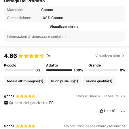
Dettagli Del Prodotto
Materiale:
Cotone
Composizione:
100% Cotone
Visualizza altro
Informazioni di sicurezza e contatti
4.66
(9)
Visualizza altro
Piccolo
Adatto
Grande
0%
100%
0%
fedele all'immagine
(1)
buon push-up
(1)
buona qualità
(1)
g***s
Colore: Bianco 10 / Misure: XS
Qualità del prodotto:
👍🏻
Utile
(0)
S***a
Colore: Rosa pesca chiaro / Misure: M