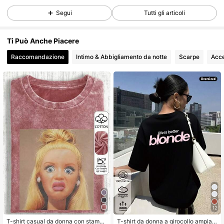
66 Follower
4.68
Segui
Tutti gli articoli
66 Follower
4.68
Ti Può Anche Piacere
Raccomandazione
Intimo & Abbigliamento da notte
Scarpe
Acce
66 Follower
4.68
66 Follower
4.68
66 Follower
4.68
66 Follower
4.68
66 Follower
4.68
12
T-shirt casual da donna con stampa
T-shirt da donna a girocollo ampia c