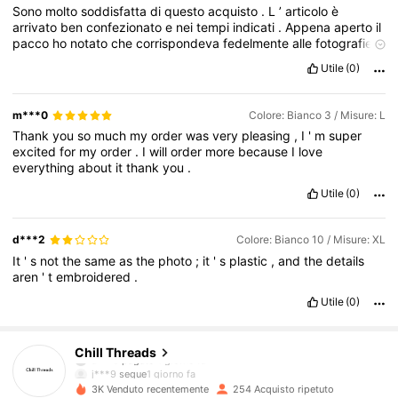
Sono
molto
soddisfatta
di
questo
acquisto
.
L
’
articolo
è
arrivato
ben
confezionato
e
nei
tempi
indicati
.
Appena
aperto
il
pacco
ho
notato
che
corrispondeva
fedelmente
alle
fotografie
presenti
sul
sito
e
alla
descrizione
del
prodotto
.
I
materiali
Utile
(0)
risultano
piacevoli
al
tatto
e
la
qualit
à
generale
è
buona
,
soprattutto
considerando
il
prezzo
conveniente
.
Le
finiture
sono
curate
e
non
ho
riscontrato
difetti
evidenti
.
Anche
dopo
il
m***0
Colore: Bianco 3 / Misure: L
primo
utilizzo
/
lavaggio
il
prodotto
ha
mantenuto
la
sua
forma
e
Thank
you
so
much
my
order
was
very
pleasing
,
I
'
m
super
il
suo
aspetto
originale
.
La
vestibilit
à
è
comoda
e
le
misure
excited
for
my
order
.
I
will
order
more
because
I
love
indicate
sono
risultate
accurate
,
per
cui
consiglio
di
fare
everything
about
it
thank
you
.
riferimento
alla
guida
alle
taglie
prima
dell
’
acquisto
.
Un
altro
aspetto
che
ho
apprezzato
è
il
buon
rapporto
qualit
à-
prezzo
:
Utile
(0)
spesso
è
difficile
trovare
articoli
esteticamente
belli
e
allo
stesso
tempo
accessibili
,
ma
in
questo
caso
le
aspettative
sono
state
pienamente
rispettate
.
Il
design
è
moderno
e
versatile
,
adatto
d***2
Colore: Bianco 10 / Misure: XL
a
diverse
occasioni
e
facile
da
abbinare
.
Nel
complesso
rit
It
'
s
not
the
same
as
the
photo
;
it
'
s
plastic
,
and
the
details
aren
'
t
embroidered
.
Utile
(0)
66 Follower
4.68
Chill Threads
j***9
segue
1 giorno fa
3K Venduto recentemente
254 Acquisto ripetuto