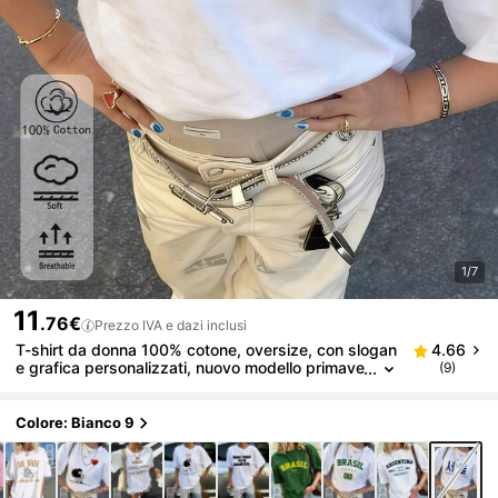
1/7
11
.76€
Prezzo IVA e dazi inclusi
T-shirt da donna 100% cotone, oversize, con slogan
4.66
e grafica personalizzati, nuovo modello primave
(9)
ra/estate/per tutte le stagioni, alla moda, morbi
da e traspirante, a maniche corte, di colore bianco.
Colore: Bianco 9