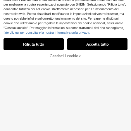
per migliorare la vostra esperienza di acquisto con SHEIN. Selezionando "Rifiuta tutto",
consentite l'utilizzo dei soli cookie strettamente necessari per il funzionamento del
nostro sito web. Potete disabilitarli modificando le impostazioni del vostro browser, ma
questo potrebbe influire sul corretto funzionamento del sito. Per saperne di più sui
cookie che utilizziamo e per regolare le impostazioni dei cookie opzionali, selezionate
"Gestisci cookie". Per maggiori informazioni su come trattiamo i dati che raccogliamo,
fate clic qui per consultare la nostra Informativa sulla privacy.
Rifiuta tutto
Accetta tutto
20
10 pezzi di unghie finte tropicali co
Gestisci i cookie
AGGIUNGI AL CARRELLO
Risparmia 0.91€
n punta francese marrone, fiori 3D e
33 left
stelle marine, unghie acriliche a ma
5
Spring Gallery
ndorla nude, unghie finte riutilizzabi
.16€
li per estate/spiaggia/festa
10 pezzi di unghie finte fatte a man
o stile fiaba marina profonda, set di
6
.54€
-12%
7.45€
unghie in polygel, con stelle marine,
cavallucci , conchiglie, effetto occh
io di gatto blu, smalto blu e bianco,
stile elegante, include strumenti per
unghie, 3 dimensioni disponibili, qu
adrate, quadrate corte, a mandorla,
unghie per feste, balli, uso quotidian
o.