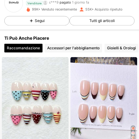
f***3
segue
8 ore fa
Venditore
99K+ Venduto recentemente
55K+ Acquisto ripetuto
34K Follower
4.87
Segui
Tutti gli articoli
34K Follower
4.87
Ti Può Anche Piacere
Raccomandazione
Accessori per l'abbigliamento
Gioielli & Orologi
34K Follower
4.87
34K Follower
4.87
34K Follower
4.87
34K Follower
4.87
34K Follower
4.87