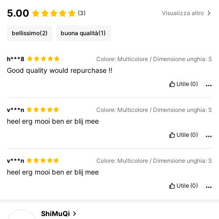
5.00
(3)
Visualizza altro
bellissimo
(2)
buona qualità
(1)
h***8
Colore: Multicolore / Dimensione unghia: S
Good
quality
would
repurchase
!!
Utile
(0)
v***n
Colore: Multicolore / Dimensione unghia: S
heel
erg
mooi
ben
er
blij
mee
Utile
(0)
v***n
Colore: Multicolore / Dimensione unghia: S
heel
erg
mooi
ben
er
blij
mee
Utile
(0)
34K Follower
4.87
ShiMuQi
c***9
pagato
1 giorno fa