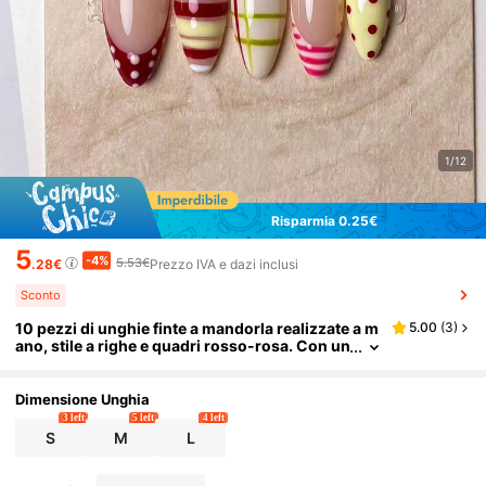
1/12
Risparmia 0.25€
5
-4%
5.53€
.28€
Prezzo IVA e dazi inclusi
Sconto
10 pezzi di unghie finte a mandorla realizzate a m
5.00
(
3
)
ano, stile a righe e quadri rosso-rosa. Con un
a base unghie nude morbida, strisce rosse, g
ialle e rosa intrecciate dipinte a mano, abbinate a
linee francesi rosse, pois rosa e strisce francesi r
Dimensione Unghia
osa.
3 left
5 left
4 left
S
M
L