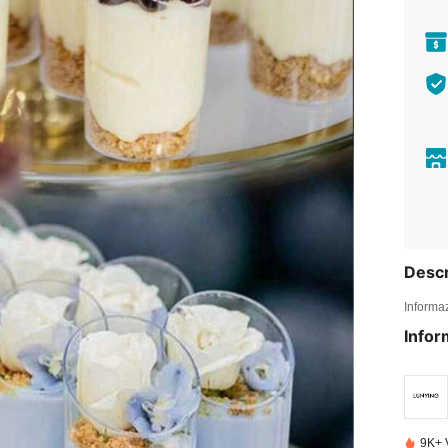
Descr
Informaz
Infor
9K+ 