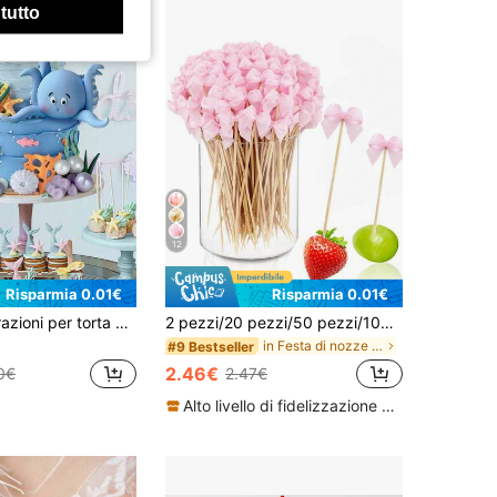
 tutto
12
Risparmia 0.01€
Risparmia 0.01€
9 pezzi Decorazioni per torta a tema marino, Decorazioni per torta con animali , Forniture per feste di genere, festa di nascità e compleanni a tema oceano. Queste decorazioni per compleanni a tema marino presentano vari elementi che possono facilmente catturare l'attenzione degli ospiti. Sono ampiamente applicabili per feste a tema oceano, feste da sirena, feste in spiaggia, feste in bagno e altre celebrazioni pertinenti.
2 pezzi/20 pezzi/50 pezzi/100 pezzi/Stuzzicadenti con fiocco rosa, stuzzicadenti in bambù raffinati, perfetti per antipasti, bevande, feste di compleanno, feste di addio al celibato, feste di matrimonio e decorazioni per feste a tema
in Festa di nozze Decorazioni per torte
#9 Bestseller
2.46€
0€
2.47€
Alto livello di fidelizzazione dei clienti