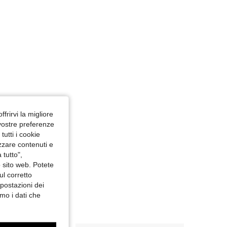
ffrirvi la migliore
 vostre preferenze
utti i cookie
izzare contenuti e
 tutto",
o sito web. Potete
ul corretto
mpostazioni dei
mo i dati che