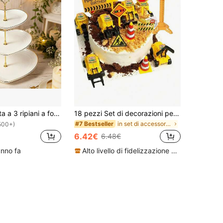
Alzata per torta a 3 ripiani a forma di cuore, creativa, per matrimoni, feste di compleanno, alzata per dolci, dessert e spuntino per il tè pomeridiano
18 pezzi Set di decorazioni per torta a tema costruzione, inclusi escavatore, gru a torre, decorazioni per cupcake, segnali stradali e segnali di traffico, adatto per feste di compleanno, ideale per decorare torte di compleanno a tema automobilistico
in set di accessori per feste Decorazioni per tort
#7 Bestseller
500+)
6.42€
6.48€
anno fa
Alto livello di fidelizzazione dei clienti