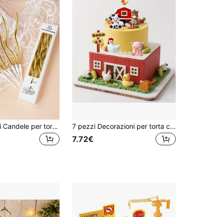
6/18/36 pezzi Candele per torta di compleanno, 6 pezzi/scatola, decorazione per torta, candele a spirale, candele curve, candele dorate, candele argentate, candele attorcigliate, candele ad arco per compleanno, matrimonio, festival, forniture per feste
7 pezzi Decorazioni per torta con simpatici animali da fattoria, inclusi mucca, pulcino e fattoria, decorazioni per feste di compleanno, baby shower, accessori da forno, decorazioni a tema fattoria | Decorazioni animali da fattoria | Decorazioni per torta durevoli, forniture per feste, elementi essenziali per feste di compleanno, decorazioni per torte universali per le vacanze
7.72€