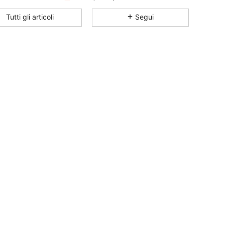
4.88
9
1.2K
Tutti gli articoli
Segui
4.88
9
1.2K
4.88
9
1.2K
4.88
9
1.2K
4.88
9
1.2K
4.88
9
1.2K