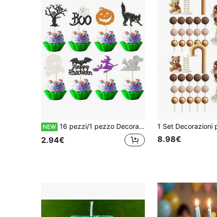
16 pezzi/1 pezzo Decorazioni per torte di Ognissanti, decorazioni per torte di Ognissanti, decorazioni per bicchieri da vino, decorazioni per frutta a tema Ognissanti, strega, zucca, gatto nero, fantasma, scheletro, decorazioni per torte a forma di pipistrello, forniture per feste di Ognissanti divertenti, decorazioni per torte a tema pipistrello e zucca, utilizzate per decorazioni di tavoli per feste di Ognissanti, decorazioni per torte di Ognissanti, feste di compleanno a tema Ognissanti, decorazioni per feste di Ognissanti
NEW
8.98€
2.94€