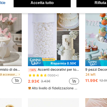
okie
Accetta tutto
Rifiuta
Risparmia 0.50€
30/15/5 pezzi Set misto di decorazioni per torte a farfalla 3D, decorazioni per cupcake a farfalla per compleanno di ragazza, matrimonio, festa, vacanza, forniture per la cottura di dolci
Accenti decorativi per torte di compleanno, perle bianche di varie dimensioni. Perfetto per decorare ciambelle, cupcake, gelato e biscotti, ottimi forniture decorative per matrimoni, San Valentino, Ognissanti e Natale. Solo per decorazione, non commestibile.
-14%
24 left
in set di accessori per feste Decorazioni per tort
(1000+)
11.99€
12.0
2.93€
3.43€
Alto livello di fidelizzazione dei clienti