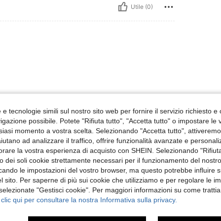
Utile (0)
e tecnologie simili sul nostro sito web per fornire il servizio richiesto e o
Utile (0)
gazione possibile. Potete "Rifiuta tutto", "Accetta tutto" o impostare le
siasi momento a vostra scelta. Selezionando "Accetta tutto", attiveremo t
 Recensioni
aiutano ad analizzare il traffico, offrire funzionalità avanzate e personal
orare la vostra esperienza di acquisto con SHEIN. Selezionando "Rifiuta
zzo dei soli cookie strettamente necessari per il funzionamento del nostr
ficando le impostazioni del vostro browser, ma questo potrebbe influire s
 sito. Per saperne di più sui cookie che utilizziamo e per regolare le i
 selezionate "Gestisci cookie". Per maggiori informazioni su come trattia
 clic qui per consultare la nostra Informativa sulla privacy.