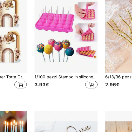
1 Set Decorazioni per Torta Orso Marrone, Include Palline Decorative per Torta Oro e Marrone, Orso, Scala, Decorazioni a Righe Marroni, Adatto per Feste di Battesimo, Feste di Rivelazione del Sesso e Decorazione di Torte di Compleanno (Si Prega di Usare con Vassoio e Asta Bianca)
1/100 pezzi Stampo in silicone per lecca-lecca a 20 cavità, bastoncini per lecca-lecca, adatto per realizzare cake pops, cioccolato, caramelle, antiaderente, per forno/lavastoviglie/frigorifero, accessori da forno, articoli essenziali per la cucina
3.93€
2.96€