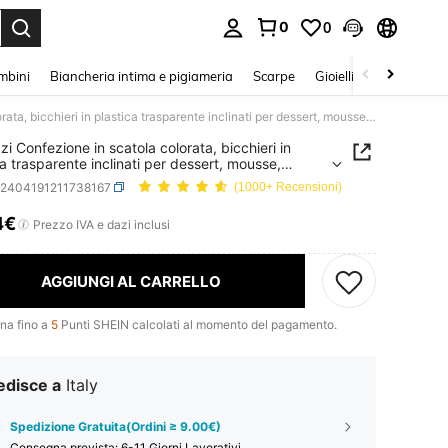
0
0
s Enter to select.
mbini
Biancheria intima e pigiameria
Scarpe
Gioielli E Accessori
10 pezzi Confezione in scatola colorata, bicchieri in plastica trasparente inclinati per dessert, mousse, tiramisù, budini e cheesecake - per decorazioni per compleanni, feste, matrimoni, vacanze, multiconfezione per proteggere la qualità, Natale
zi Confezione in scatola colorata, bicchieri in
ca trasparente inclinati per dessert, mousse,
sù, budini e cheesecake - per decorazioni per
h2404191211738167
(1000+ Recensioni)
anni, feste, matrimoni, vacanze, multiconfezione
oteggere la qualità, Natale
4€
ICE AND AVAILABILITY
Prezzo IVA e dazi inclusi
AGGIUNGI AL CARRELLO
na fino a
5
Punti SHEIN calcolati al momento del pagamento.
edisce a
Italy
Spedizione Gratuita(Ordini ≥ 9.00€)
Consegna prevista:
6-11 Giorni Lavorativi