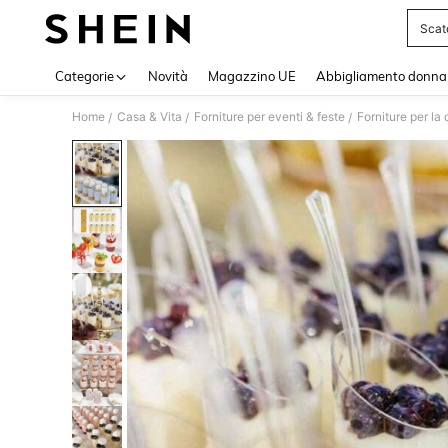
Scat
Use up 
Categorie
Novità
Magazzino UE
Abbigliamento donna
Home
Casa & Vita
Forniture per eventi & feste
Forniture per la
/
/
/