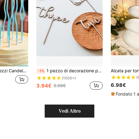
i compleanno blu a forma di macaron curve
1 pezzo di decorazione per torta di compleanno con numeri da 1/2/3/4/6/7/8/9
-1%
(
(1000+)
6.98€
3.94€
3.98€
Fondato 1 
Vedi Altro