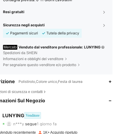
Resi gratuiti
Sicurezza negli acquisti
Pagamenti sicuri
Tutela della privacy
Venduto dal venditore professionale: LUNYING
Mercato
Spedizioni da SHEIN
Informazioni e obblighi del venditore
Per segnalare questo venditore e/o prodotto
izione
Polistirolo,Colore unico,Festa di laurea
4.88
9
1.2K
ioni di sicurezza e contatti
4.88
9
1.2K
mazioni Sul Negozio
4.88
9
1.2K
LUNYING
Venditore
n***y
segue
1 giorno fa
4.88
9
1.2K
Valutazione
Articoli
Follower
Venduto recentemente
1K+ Acquisto ripetuto