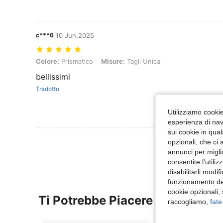
c***6
10 Jun,2025
Colore: Prismatico, Misure: Tagli Unica
Colore:
Prismatico
Misure:
Tagli Unica
bellissimi
Tradotto
Utilizziamo cookie 
esperienza di navi
sui cookie in qual
Visualizza Altre
opzionali, che ci 
annunci per migli
consentite l'utili
disabilitarli modi
funzionamento del
cookie opzionali,
Ti Potrebbe Piacere
raccogliamo,
fate