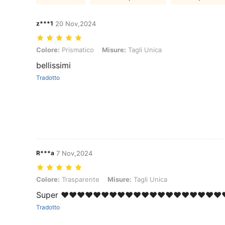
z***1
20 Nov,2024
Colore: Prismatico, Misure: Tagli Unica
Colore:
Prismatico
Misure:
Tagli Unica
bellissimi
Tradotto
R***a
7 Nov,2024
Colore: Trasparente, Misure: Tagli Unica
Colore:
Trasparente
Misure:
Tagli Unica
Super ❤️❤️❤️❤️❤️❤️❤️❤️❤️❤️❤️❤️❤️❤️❤️❤️❤️❤️❤️❤️
Tradotto