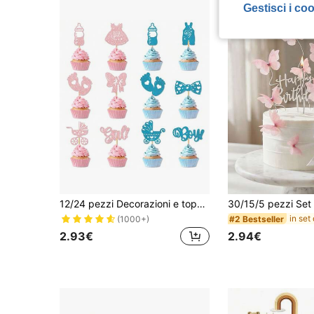
Gestisci i co
12/24 pezzi Decorazioni e topper per cupcake festa rivelazione sesso, topper per torte blu e rosa
#2 Bestseller
(1000+)
2.93€
2.94€