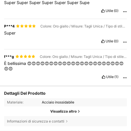
Super
Super
Super
Super
Super
Super
Supe
Utile
(0)
P***4
Colore: Oro giallo / Misure: Tagli Unica / Tipo di stile: ciondolo leggero
Super
Utile
(0)
f***g
Colore: Oro giallo / Misure: Tagli Unica / Tipo di stile: ciondolo sole
È
bellissima
😍😍😍😍😍😍😍😍😍😍😍😍😍😍😍😍😍😍😍😍😍😍
😍😍
Utile
(1)
Dettagli Del Prodotto
Materiale:
Acciaio inossidabile
Visualizza altro
Informazioni di sicurezza e contatti
3.9K Follower
4.93