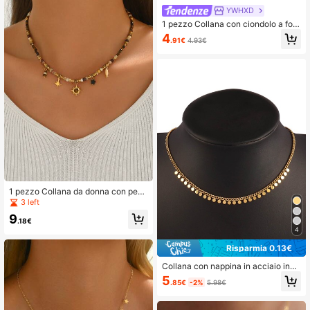
YWHXD
1 pezzo Collana con ciondolo a for
ma di sole in acciaio inossidabile pl
4
.91€
4.93€
accato oro con pietra naturale, coll
ana alla moda per donne, regali per
migliori amiche, adatta per feste
1 pezzo Collana da donna con pend
ente ottagonale in acciaio inossida
3 left
bile e pietra naturale, con perline co
9
lorate, stile vintage adatto per uso q
.18€
uotidiano (colore perline casuale)
4
Risparmia 0.13€
Collana con nappina in acciaio inos
sidabile rotonda da donna, collana
5
.85€
-2%
5.98€
choker gioiello