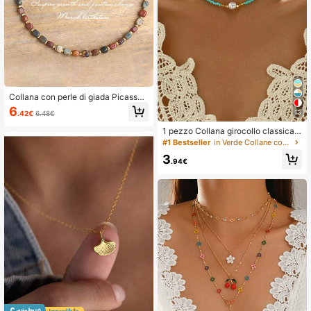
Collana con perle di giada Picasso,
nuovo design - regolabile e semplic
6
13
.42€
6.48€
e, regalo di compleanno, estetica
1 pezzo Collana girocollo classica
minimalista multicolore con perline,
#1 Bestseller
in Verde Collane con perline da donna
adatta per feste e uso quotidiano de
3
lle donne
.94€