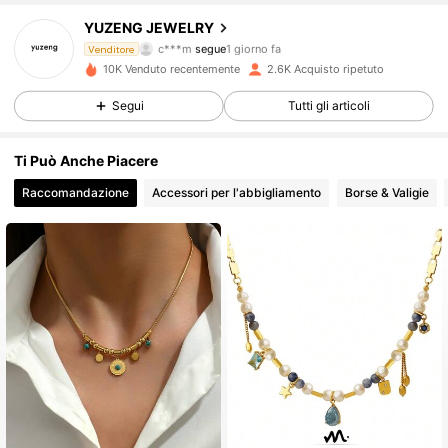
YUZENG JEWELRY
c***m
segue
1 giorno fa
g***7
sta navigando
Venditore
3.9K Follower
4.93
10K Venduto recentemente
2.6K Acquisto ripetuto
Segui
Tutti gli articoli
3.9K Follower
4.93
Ti Può Anche Piacere
Raccomandazione
Accessori per l'abbigliamento
Borse & Valigie
3.9K Follower
4.93
3.9K Follower
4.93
3.9K Follower
4.93
3.9K Follower
4.93