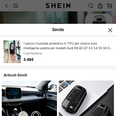
Simile
1 pezzo Custodia protettiva in TPU per chiave auto
intelligente adatta per modelli Audi R8 Q5 Q7 S3 S4 S5 S6 S7
S8 SQ5 RS5 RS7 A4 A5 A6 A7 A8
Copritastiera
3.48€
Articoli Simili