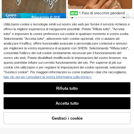
1 Paio di orecchini pendenti co
NEW
Risparmia 0.01€
n fiore e nappine, dolci ed eleganti,
4
.48€
accessori per matrimonio e feste, gi
Utilizziamo cookie e tecnologie simili sul nostro sito web per fornire il servizio richiesto e
Orecchini con nodo da strega, gioiel
oielli regalo per donne
li da strega come regalo per la mam
offrirvi la migliore esperienza di navigazione possibile. Potete "Rifiuta tutto", "Accetta
3
.45€
3.46€
ma, orecchini a leva, orecchini di m
tutto" o impostare le vostre preferenze sui cookie in qualsiasi momento a vostra scelta.
oda, orecchini vintage, orecchini co
Selezionando "Accetta tutto", attiveremo tutti i cookie opzionali, che ci aiutano ad
n nodo celtico, orecchini boho, gioi
analizzare il traffico, offrire funzionalità avanzate e personalizzare contenuti e annunci
elli di moda, orecchini a forma di cu
per migliorare la vostra esperienza di acquisto con SHEIN. Selezionando "Rifiuta tutto",
ore, regalo di San Valentino, regalo
consentite l'utilizzo dei soli cookie strettamente necessari per il funzionamento del
per le feste, mamma, madre, regalo
nostro sito web. Potete disabilitarli modificando le impostazioni del vostro browser, ma
per la festa della mamma
questo potrebbe influire sul corretto funzionamento del sito. Per saperne di più sui
cookie che utilizziamo e per regolare le impostazioni dei cookie opzionali, selezionate
"Gestisci cookie". Per maggiori informazioni su come trattiamo i dati che raccogliamo,
fate clic qui per consultare la nostra Informativa sulla privacy.
Rifiuta tutto
Accetta tutto
2 pezzi Orecchini a clip in stile core
Gestisci i cookie
AGGIUNGI AL CARRELLO
ano con pietra naturale viola a form
4
.44€
a di grappolo d"uva, orecchini a frut
1 Paio di orecchini pendenti stile bo
ta carini per orecchie non forate do
hémien barocco con girasole e goc