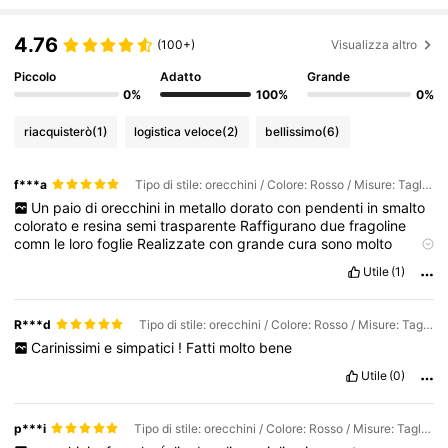
4.76
(100+)
Visualizza altro
Piccolo
Adatto
Grande
0%
100%
0%
riacquisterò
(1)
logistica veloce
(2)
bellissimo
(6)
f***a
Tipo di stile: orecchini / Colore: Rosso / Misure: Tagli Unica
Un
paio
di
orecchini
in
metallo
dorato
con
pendenti
in
smalto
colorato
e
resina
semi
trasparente
Raffigurano
due
fragoline
comn
le
loro
foglie
Realizzate
con
grande
cura
sono
molto
carine
ed
estive
Leggere
modello
per
lobi
forati
Utile
(1)
R***d
Tipo di stile: orecchini / Colore: Rosso / Misure: Tagli Unica
Carinissimi
e
simpatici
!
Fatti
molto
bene
Utile
(0)
p***i
Tipo di stile: orecchini / Colore: Rosso / Misure: Tagli Unica