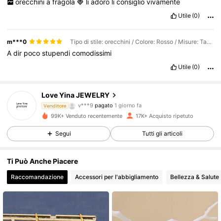
orecchini
a
fragola
🍓
li
adoro
li
consiglio
vivamente
Utile
(0)
m***0
Tipo di stile: orecchini / Colore: Rosso / Misure: Tagli Unica
A
dir
poco
stupendi
comodissimi
Utile
(0)
Love Yina JEWELRY
3K Follower
4.74
v***9
pagato
1 giorno fa
Venditore
99K+ Venduto recentemente
17K+ Acquisto ripetuto
3K Follower
4.74
Segui
Tutti gli articoli
Ti Può Anche Piacere
3K Follower
4.74
Raccomandazione
Accessori per l'abbigliamento
Bellezza & Salute
3K Follower
4.74