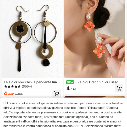
1 Paio di orecchini a pendente lung
1 Paio di Orecchini di Lusso all
NEW
hi in stile boemo vintage, in metallo
a Moda, Eleganti, Glamour, Dolci, Mi
(500+)
4
.67€
brunito rotondo, con perline asimme
nimalisti, Versatili, Dipinti a Mano in
4
triche e pendente in bianco e nero,
Smalto con Fiore a Quattro Petali, D
.44€
4.48€
gioielli in stile steampunk per donne
ecorazione Barocca Asimmetrica c
on Perle Finte, Orecchini per Donn
Utilizziamo cookie e tecnologie simili sul nostro sito web per fornire il servizio richiesto e
e, Adatti per Vacanze, Uso Quotidia
offrirvi la migliore esperienza di navigazione possibile. Potete "Rifiuta tutto", "Accetta
no Primavera/Estate e Festività
tutto" o impostare le vostre preferenze sui cookie in qualsiasi momento a vostra scelta.
Selezionando "Accetta tutto", attiveremo tutti i cookie opzionali, che ci aiutano ad
analizzare il traffico, offrire funzionalità avanzate e personalizzare contenuti e annunci
per migliorare la vostra esperienza di acquisto con SHEIN. Selezionando "Rifiuta tutto",