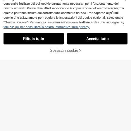
consentite l'utilizzo dei soli cookie strettamente necessari per il funzionamento del
nostro sito web. Potete disabilitarli modificando le impostazioni del vostro browser, ma
questo potrebbe influire sul corretto funzionamento del sito. Per saperne di più sui
cookie che utilizziamo e per regolare le impostazioni dei cookie opzionali, selezionate
"Gestisci cookie". Per maggiori informazioni su come trattiamo i dati che raccogliamo,
fate clic qui per consultare la nostra Informativa sulla privacy.
Rifiuta tutto
Accetta tutto
Gestisci i cookie
AGGIUNGI AL CARRELLO
4
1 Coppia Di Orecchini Vintage In Sti
le Boho Con Design Di Gufo Cavo E
3
FHGK
.94€
-1%
3.98€
Nappine Personalizzate, Adatti Co
1 Coppia di orecchini pendenti lung
me Regalo Vacanza Per Donne
hi in acrilico con motivo tie-dye asi
4
.34€
mmetrico, stile europeo e american
o, adatti per feste, banchetti, viaggi,
matrimoni, vacanze, uso quotidian
o, regalo di gioielli