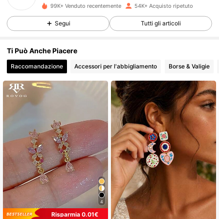
5K Follower
4.80
99K+ Venduto recentemente
54K+ Acquisto ripetuto
Segui
Tutti gli articoli
5K Follower
4.80
Ti Può Anche Piacere
Raccomandazione
Accessori per l'abbigliamento
Borse & Valigie
5K Follower
4.80
5K Follower
4.80
5K Follower
4.80
5K Follower
4.80
5K Follower
4.80
4
Risparmia 0.01€