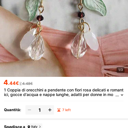
1/3
4
.44€
4.48€
1 Coppia di orecchini a pendente con fiori rosa delicati e romant
ici, gocce d'acqua e nappe lunghe, adatti per donne in mo
menti di gioco, relax e vacanza
Quantità:
7 left
Spedisce a
Italy