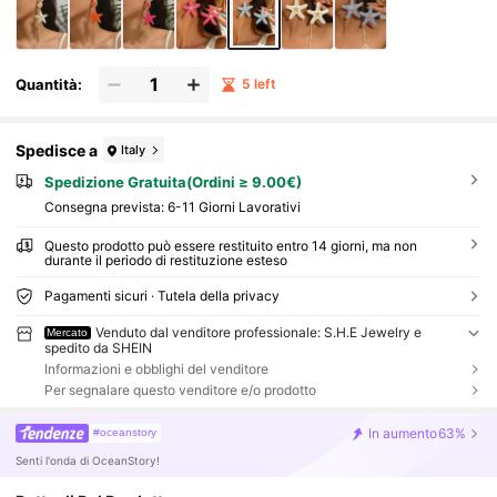
Quantità:
5 left
Spedisce a
Italy
Spedizione Gratuita(Ordini ≥ 9.00€)
Consegna prevista:
6-11 Giorni Lavorativi
Questo prodotto può essere restituito entro 14 giorni, ma non
durante il periodo di restituzione esteso
Pagamenti sicuri · Tutela della privacy
Venduto dal venditore professionale: S.H.E Jewelry e
Mercato
spedito da SHEIN
Informazioni e obblighi del venditore
Per segnalare questo venditore e/o prodotto
In aumento
63%
#oceanstory
Senti l'onda di OceanStory!