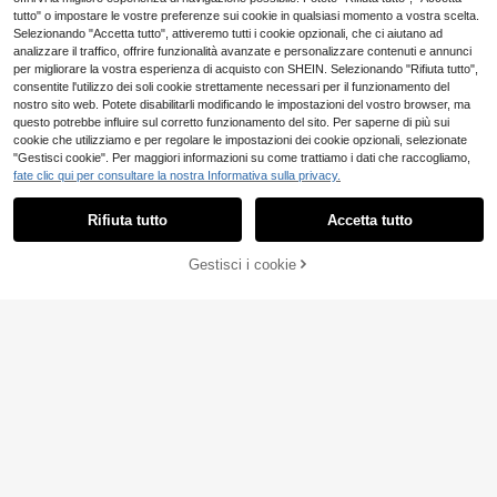
tutto" o impostare le vostre preferenze sui cookie in qualsiasi momento a vostra scelta.
Selezionando "Accetta tutto", attiveremo tutti i cookie opzionali, che ci aiutano ad
analizzare il traffico, offrire funzionalità avanzate e personalizzare contenuti e annunci
per migliorare la vostra esperienza di acquisto con SHEIN. Selezionando "Rifiuta tutto",
consentite l'utilizzo dei soli cookie strettamente necessari per il funzionamento del
nostro sito web. Potete disabilitarli modificando le impostazioni del vostro browser, ma
questo potrebbe influire sul corretto funzionamento del sito. Per saperne di più sui
cookie che utilizziamo e per regolare le impostazioni dei cookie opzionali, selezionate
"Gestisci cookie". Per maggiori informazioni su come trattiamo i dati che raccogliamo,
fate clic qui per consultare la nostra Informativa sulla privacy.
9
Rifiuta tutto
Accetta tutto
#oceanstory
1 Paio di Orecchini da Donna Stile
Gestisci i cookie
AGGIUNGI AL CARRELLO
Casual Vacanza a Forma di Creatur
6
.42€
e Marine, Testa di Pesce in Metallo
#cerchiadoroclassic
Abbinata a Orecchini Pendenti Asim
metrici con Finta Perla e Spina di P
Travachic Orecchini a cerchio sem
esce Stile Oceano Esagerato, Acce
plici da donna adatti per viaggiare
4
ssori per Uso Quotidiano & Spiaggia
.98€