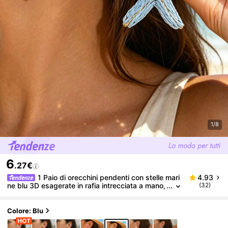
1/8
6
.27€
1 Paio di orecchini pendenti con stelle mari
4.93
ne blu 3D esagerate in rafia intrecciata a mano,
(32)
design di alta qualità realizzato con creatività, a
datto per uso quotidiano, vacanze e occasioni di fe
sta (la tecnica di intreccio a mano varia casualment
Colore: Blu
e)