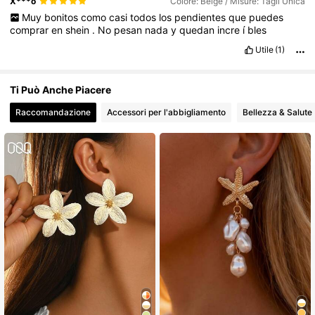
X***o
Colore: Beige / Misure: Tagli Unica
Muy
bonitos
como
casi
todos
los
pendientes
que
puedes
comprar
en
shein
.
No
pesan
nada
y
quedan
incre
í
bles
Utile
(1)
Ti Può Anche Piacere
Raccomandazione
Accessori per l'abbigliamento
Bellezza & Salute