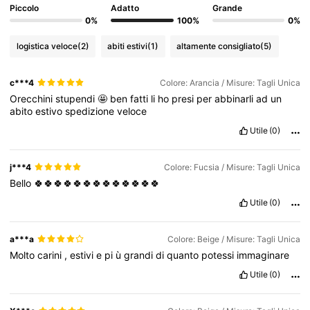
Piccolo
Adatto
Grande
27K Follower
4.85
0%
100%
0%
logistica veloce
(2)
abiti estivi
(1)
altamente consigliato
(5)
27K Follower
4.85
c***4
Colore: Arancia / Misure: Tagli Unica
Orecchini
stupendi
🤩
ben
fatti
li
ho
presi
per
abbinarli
ad
un
27K Follower
4.85
abito
estivo
spedizione
veloce
Utile
(0)
27K Follower
4.85
j***4
Colore: Fucsia / Misure: Tagli Unica
Bello
🍀🍀🍀🍀🍀🍀🍀🍀🍀🍀🍀🍀🍀
27K Follower
4.85
Utile
(0)
27K Follower
4.85
a***a
Colore: Beige / Misure: Tagli Unica
Molto
carini
,
estivi
e
pi
ù
grandi
di
quanto
potessi
immaginare
Utile
(0)