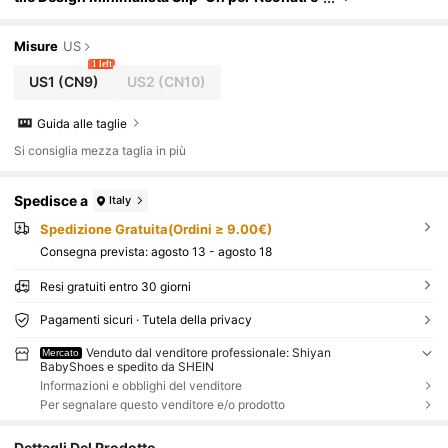
Bambini Piccoli, Primavera/Autunno
Misure
US
1 left
US1
(CN9)
US2
(CN10)
Guida alle taglie
Si consiglia mezza taglia in più
Spedisce a
Italy
Spedizione Gratuita(Ordini ≥ 9.00€)
Consegna prevista:
agosto 13 - agosto 18
Resi gratuiti entro 30 giorni
Pagamenti sicuri · Tutela della privacy
Venduto dal venditore professionale: Shiyan
Mercato
BabyShoes e spedito da SHEIN
Informazioni e obblighi del venditore
Per segnalare questo venditore e/o prodotto
Dettagli Del Prodotto