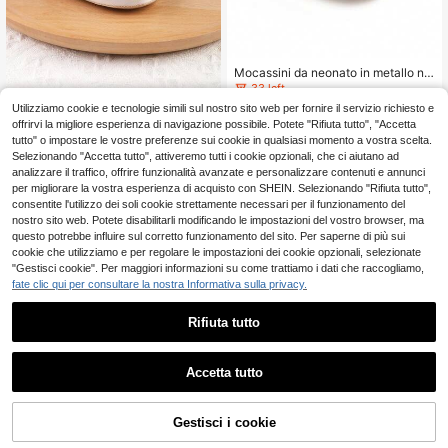
Mocassini da neonato in metallo ne
ro con fibbia, suola morbida antisciv
33 left
olo, scarpe pre-walker per neonati,
5
Utilizziamo cookie e tecnologie simili sul nostro sito web per fornire il servizio richiesto e
1 Paio di Scarpe in Tela per Bambini
.69€
mocassini casual retrò slip-on da g
5
& Bambine con Design a Doppio Str
offrirvi la migliore esperienza di navigazione possibile. Potete "Rifiuta tutto", "Accetta
uida
.71€
appo, Scarpe Sportive per Neonati
tutto" o impostare le vostre preferenze sui cookie in qualsiasi momento a vostra scelta.
& Bambini Piccoli, Scarpe Casual, A
Selezionando "Accetta tutto", attiveremo tutti i cookie opzionali, che ci aiutano ad
datte per Primavera, Autunno e Inve
analizzare il traffico, offrire funzionalità avanzate e personalizzare contenuti e annunci
rno
per migliorare la vostra esperienza di acquisto con SHEIN. Selezionando "Rifiuta tutto",
consentite l'utilizzo dei soli cookie strettamente necessari per il funzionamento del
nostro sito web. Potete disabilitarli modificando le impostazioni del vostro browser, ma
questo potrebbe influire sul corretto funzionamento del sito. Per saperne di più sui
cookie che utilizziamo e per regolare le impostazioni dei cookie opzionali, selezionate
"Gestisci cookie". Per maggiori informazioni su come trattiamo i dati che raccogliamo,
fate clic qui per consultare la nostra Informativa sulla privacy.
Rifiuta tutto
Accetta tutto
Gestisci i cookie
AGGIUNGI AL CARRELLO
Scarpe per neonati, unisex taglia un