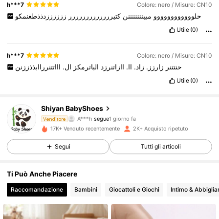
h***7
Colore: nero / Misure: CN10
حلوووووووووووو
مبيننننننننن
كتيررررررررررررر
ززززززدذذطغنمكو
Utile
(0)
h***7
Colore: nero / Misure: CN10
حنتتنر
زارزز.
زاد.
اا.
اازاتنرزد
الباترمكز
ال.
اااتتنرراابذذززنن
Utile
(0)
1.4K Follower
4.91
Shiyan BabyShoes
A***h
segue
1 giorno fa
Venditore
1.4K Follower
4.91
17K+ Venduto recentemente
2K+ Acquisto ripetuto
Segui
Tutti gli articoli
1.4K Follower
4.91
Ti Può Anche Piacere
1.4K Follower
4.91
Raccomandazione
Bambini
Giocattoli e Giochi
Intimo & Abbigli
1.4K Follower
4.91