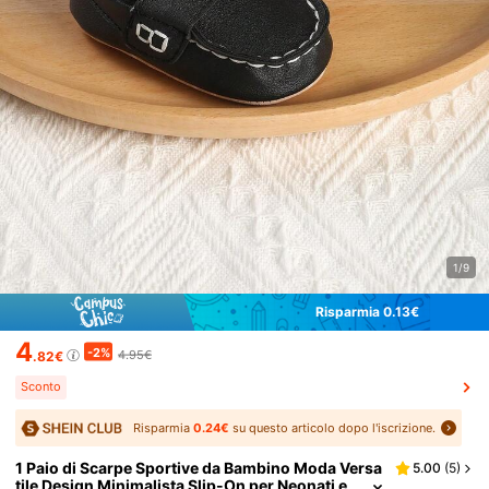
1/9
Risparmia 0.13€
4
-2%
4.95€
.82€
Sconto
Risparmia
0.24€
su questo articolo dopo l'iscrizione.
1 Paio di Scarpe Sportive da Bambino Moda Versa
5.00
(
5
)
tile Design Minimalista Slip-On per Neonati e