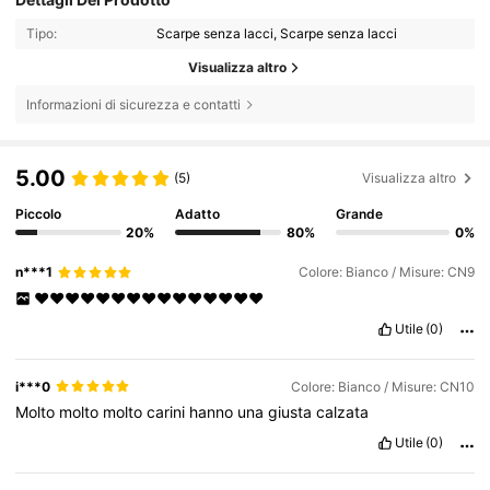
Tipo:
Scarpe senza lacci, Scarpe senza lacci
Visualizza altro
Informazioni di sicurezza e contatti
5.00
(5)
Visualizza altro
Piccolo
Adatto
Grande
20%
80%
0%
n***1
Colore: Bianco / Misure: CN9
❤️❤️❤️❤️❤️❤️❤️❤️❤️❤️❤️❤️❤️❤️❤️
Utile
(0)
i***0
Colore: Bianco / Misure: CN10
Molto
molto
molto
carini
hanno
una
giusta
calzata
Utile
(0)