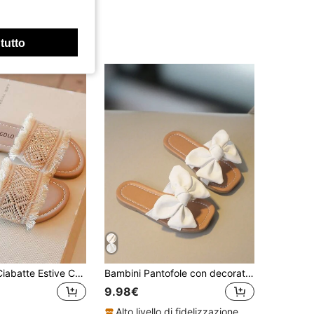
 tutto
2024 Nuove Ciabatte Estive Casual da Ragazza in Tessuto Intrecciato con Suola Morbida
Bambini Pantofole con decorato fiocco antiscivolo per l'estate
9.98€
Alto livello di fidelizzazione dei clienti