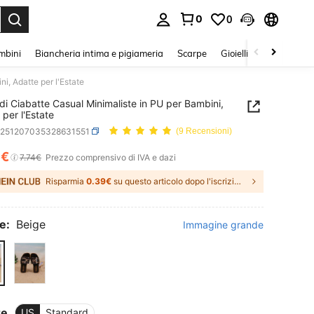
0
0
s Enter to select.
mbini
Biancheria intima e pigiameria
Scarpe
Gioielli E Accessori
i, Adatte per l'Estate
 di Ciabatte Casual Minimaliste in PU per Bambini,
 per l'Estate
k251207035328631551
(9 Recensioni)
3€
ICE AND AVAILABILITY
7.74€
Prezzo comprensivo di IVA e dazi
Risparmia
0.39€
su questo articolo dopo l'iscrizione.
e:
Beige
Immagine grande
re
US
Standard