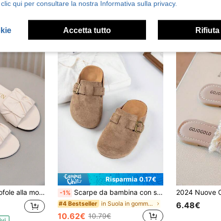
 clic qui per consultare la nostra Informativa sulla privacy.
okie
Accetta tutto
Rifiuta
Risparmia 0.17€
scarpe piatte estive, sandali, scarpe da ragazza di nuovo stile, scarpe da spiaggia molto attraenti, ritorno a scuola
Scarpe da bambina con suola in sughero morbida, slip-on, scarpe casual alla moda retrò, adatte per tutte le stagioni
-1%
in Suola in gomma antiscivolo Pantofole alla moda
#4 Bestseller
6.48€
10.62€
10.79€
ivi