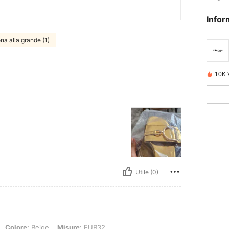
Infor
na alla grande (1)
10K 
Utile (0)
Beige, Misure: EUR32
Colore:
Beige
Misure:
EUR32