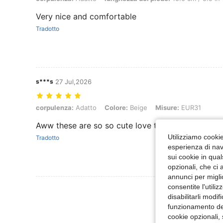
Very nice and comfortable
Tradotto
s***s
27 Jul,2026
corpulenza: Adatto, Colore: Beige, Misure: EUR31
corpulenza:
Adatto
Colore:
Beige
Misure:
EUR31
Aww these are so so cute love them
Utilizziamo cookie 
Tradotto
esperienza di navi
sui cookie in qual
opzionali, che ci 
annunci per migli
consentite l'utili
Visualizza Altre
disabilitarli modi
funzionamento del
cookie opzionali,