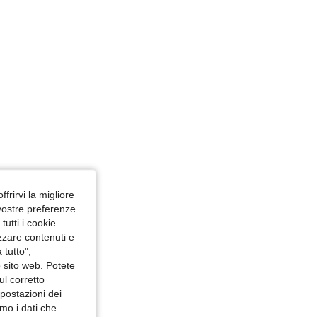
ffrirvi la migliore
 vostre preferenze
utti i cookie
izzare contenuti e
 tutto",
o sito web. Potete
ul corretto
mpostazioni dei
mo i dati che