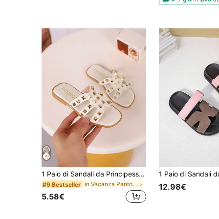
1 Paio di Sandali da Principessa con Fiocco per Ragazze, Design con Fascia Elastica, Scarpe Casual da Spiaggia con Suola Morbida
in Vacanza Pantofole per bambini
#9 Bestseller
12.98€
5.58€