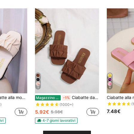
5
6
, sandali piatti estivi per ragazze, nuovo stile con punta quadrata molto attraente, scarpe da spiaggia
Ciabatte da esterno alla moda per bambini, scarpe piatte con punta quadrata, sandali monoblocco, nuove eleganti e minimali scarpe da ragazza di stile europeo e americano, ciabatte da spiaggia di alta gamma
Magazzino EU
-1%
(
)
(1000+)
7.48€
5.92€
5.98€
ivi
4-7 giorni lavorativi