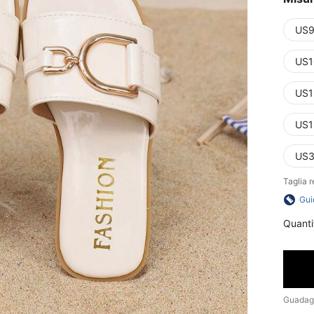
US9
US1
US1
US1
US3
Taglia r
Gui
Quanti
Guadag