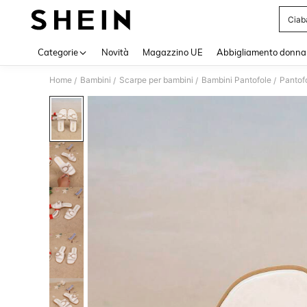
Ciab
Use up 
Categorie
Novità
Magazzino UE
Abbigliamento donna
Home
Bambini
Scarpe per bambini
Bambini Pantofole
Pantof
/
/
/
/