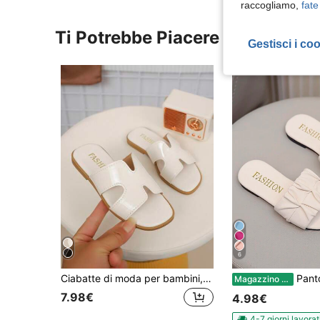
raccogliamo,
fate
Ti Potrebbe Piacere
Gestisci i co
6
Ciabatte di moda per bambini, nuova decorazione con fibbia per l'estate, design aperto sulla punta, ciabatte resistenti all'usura e antiscivolo per uso esterno, sandali versatili da spiaggia
Pantofole alla moda per bambini per uso esterno, 
Magazzino EU
7.98€
4.98€
4-7 giorni lavorat