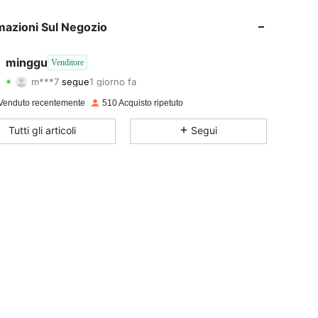
4.59
28
225
mazioni Sul Negozio
4.59
28
225
minggu
Venditore
m***7
segue
1 giorno fa
4.59
28
225
Valutazione
Articoli
Follower
Venduto recentemente
510 Acquisto ripetuto
4.59
28
225
Tutti gli articoli
Segui
4.59
28
225
4.59
28
225
4.59
28
225
4.59
28
225
4.59
28
225