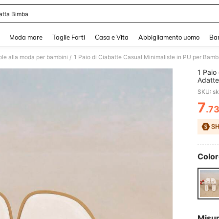
atta Bimba
and down arrow keys to navigate search Recente ricerca and Cerca e Trova. Pres
Moda mare
Taglie Forti
Casa e Vita
Abbigliamento uomo
Ba
ole alla moda per bambini
1 Paio di Ciabatte Casual Minimaliste in PU per Bambin
/
1 Paio
Adatte
SKU: s
7
.7
PR
Color
Misu