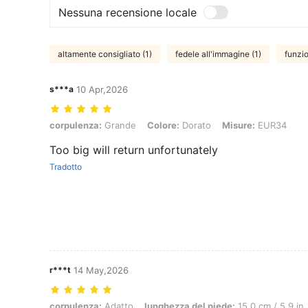
Nessuna recensione locale
altamente consigliato (1)
fedele all'immagine (1)
funzio
s***a
10 Apr,2026
corpulenza: Grande, Colore: Dorato, Misure: EUR34
corpulenza:
Grande
Colore:
Dorato
Misure:
EUR34
Too big will return unfortunately
Tradotto
r***t
14 May,2026
corpulenza: Adatto, lunghezza del piede: 15.0 cm / 5.9 in, Colore: 
corpulenza:
Adatto
lunghezza del piede:
15.0 cm / 5.9 in