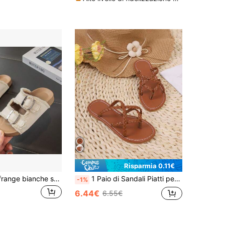
Risparmia 0.11€
Ciabatte con frange bianche sporche per bambini, suola spessa e morbida imbottita, sandali semplici coreani per uso quotidiano
1 Paio di Sandali Piatti per Bambini con Cinturini Intrecciati e Divisione per le Dita, Scarpe da Spiaggia Comode e Slip-On per Ragazzi e Ragazze, Estive
-1%
6.44€
6.55€