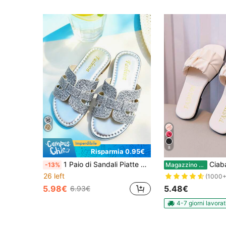
8
Risparmia 0.95€
1 Paio di Sandali Piatte Argento per Bambini, Design con Cinturino a H in Pelle PU di Colore Unito & Glitter, Punta Tonda Aperta, Suola Antiscivolo e Traspirante, Sandali Stile Principessa Dolce con Glitter, Adatti per Bambini e Bambine dai 3 ai 12 Anni, Uso Quotidiano/Vacanze/Uscite/Abbinamento, Nuovi Primavera/Estate 2026
Ciabatte alla moda per bambini con punta aperta
-13%
Magazzino EU
26 left
(1000+
5.98€
5.48€
6.93€
4-7 giorni lavorat