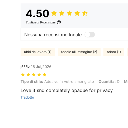
4.50
Politica di Recensione
Nessuna recensione locale
abiti da lavoro (1)
fedele all'immagine (2)
adoro (1)
j***b
16 Jul,2026
Tipo di stile: Adesivo in vetro smerigliato, Quantita: D, Misure: 45 
Tipo di stile:
Adesivo in vetro smerigliato
Quantita:
D
Mi
Love it snd completely opaque for privacy
Tradotto