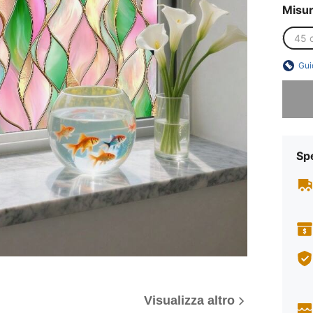
Misu
45 
Gui
Ci dispi
Sp
Visualizza altro