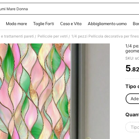
umi Mare Donna
and down arrow keys to navigate search Recente ricerca and Cerca e Trova. Pres
Moda mare
Taglie Forti
Casa e Vita
Abbigliamento uomo
Ba
 e trattamenti pareti
Pellicole per vetri
/
/
1/4 pe
geomet
riutil
SKU: s
privac
da lett
5
.8
PR
Tipo d
Ades
Quant
Tip