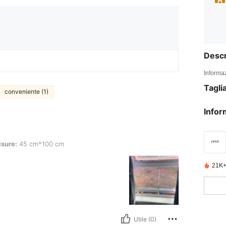
Descr
Informaz
Tagli
conveniente (1)
Infor
cm*100 cm
sure:
45 cm*100 cm
21K+
Utile (0)