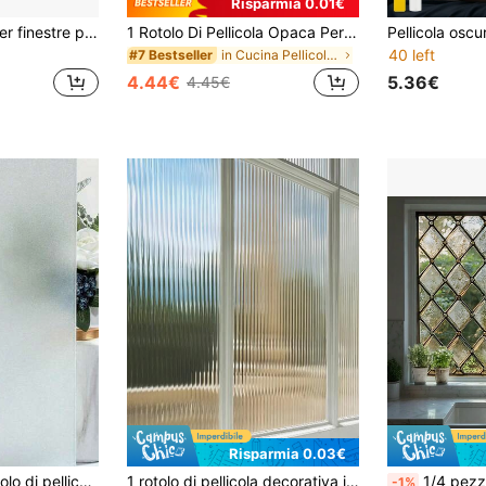
Risparmia 0.01€
1 pezzo Pellicola per finestre privacy estiva edizione limitata sconto vacanze imitazione vetro colorato 3D floreale colorato adesivo per vetro protezione UV parasole adesivo per finestre adesivo per vetro adatto per casa bagno (13.77x 26.62 pollici) regalo vacanze
1 Rotolo Di Pellicola Opaca Per Finestre In Vetro,Pellicola Privacy Per Vetri Domestici Anti-Spioncino, Pellicola Di Protezione Solare UV, Adatta Per Uso Interno, Casa, Ufficio, Cucina, Bagno Pellicola Privacy Per Finestre
40 left
in Cucina Pellicole per finestre
#7 Bestseller
4.44€
5.36€
4.45€
Risparmia 0.03€
che blocca i raggi UV e il riflesso, per uso domestico e in bagno, pellicola decorativa rimovibile per interni adatta per il giorno e la notte, colore solido
1 rotolo di pellicola decorativa incanalata per finestre, protegge il 96% dei raggi UV, protegge la privacy domestica dagli sguardi indiscreti, adatta per casa, ufficio, cucina
1/4 pezzi Pellicola per finestre in stile retrò con motivo a diamante, oscuran
-1%