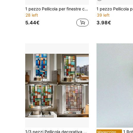
1 pezzo Pellicola per finestre con adsorbimento elettrostatico per la privacy, adesivo in vinile con motivo a diamante e vetro smerigliato, adatto per soggiorno, camera da letto e bagno, decorazione per la casa.
28 left
39 left
5.44€
3.98€
1/3 pezzi Pellicola decorativa per finestre in PVC con motivo geometrico colorato e effetto smerigliato, riutilizzabile, adatta per decorare cucina, bagno, camera da letto, soggiorno e porte/finestre in vetro
1 Rotolo di pellicola statica per vetri, pellicola adesiva per finestre 
Magazzino EU