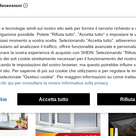
 Recensioni
e tecnologie simili sul nostro sito web per fornire il servizio richiesto e o
gazione possibile. Potete "Rifiuta tutto", "Accetta tutto" o impostare le
siasi momento a vostra scelta. Selezionando "Accetta tutto", attiveremo t
aiutano ad analizzare il traffico, offrire funzionalità avanzate e personal
orare la vostra esperienza di acquisto con SHEIN. Selezionando "Rifiuta
zzo dei soli cookie strettamente necessari per il funzionamento del nostr
ficando le impostazioni del vostro browser, ma questo potrebbe influire s
 sito. Per saperne di più sui cookie che utilizziamo e per regolare le i
 selezionate "Gestisci cookie". Per maggiori informazioni su come trattia
 clic qui per consultare la nostra Informativa sulla privacy.
okie
Accetta tutto
Rifiuta