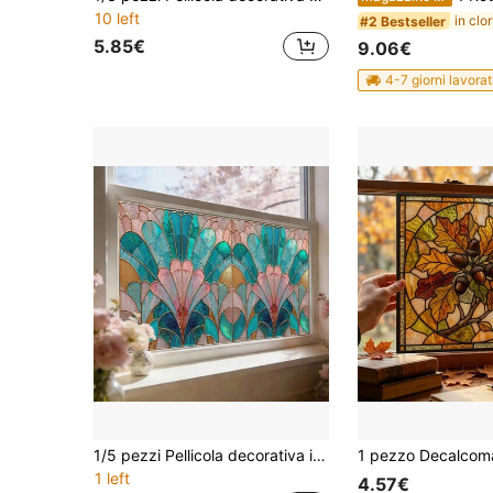
10 left
#2 Bestseller
5.85€
9.06€
4-7 giorni lavorat
1/5 pezzi Pellicola decorativa in vetro colorato con motivo geometrico a ventaglio, adesivo in vetro retrò Mandala per privacy, decalcomania in vetro rimovibile senza adesivo, adatta per bagno, porta d'ingresso, decorazione per ufficio domestico
1 left
4.57€