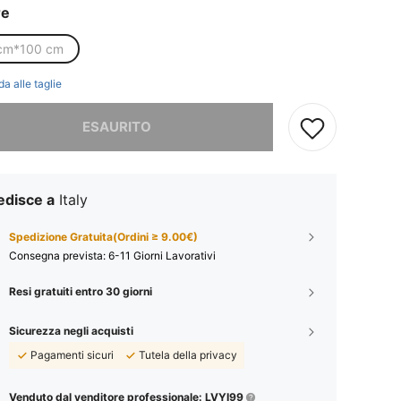
re
cm*100 cm
da alle taglie
ace, questo prodotto è esaurito
ESAURITO
edisce a
Italy
Spedizione Gratuita(Ordini ≥ 9.00€)
Consegna prevista:
6-11 Giorni Lavorativi
Resi gratuiti entro 30 giorni
Sicurezza negli acquisti
Pagamenti sicuri
Tutela della privacy
Venduto dal venditore professionale: LVYI99