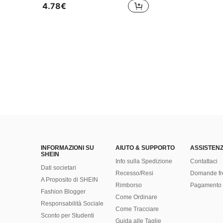
4.78€
INFORMAZIONI SU
AIUTO & SUPPORTO
ASSISTENZ
SHEIN
Info sulla Spedizione
Contattaci
Dati societari
Recesso/Resi
Domande fr
A Proposito di SHEIN
Rimborso
Pagamento 
Fashion Blogger
Come Ordinare
Responsabilità Sociale
Come Tracciare
Sconto per Studenti
Guida alle Taglie