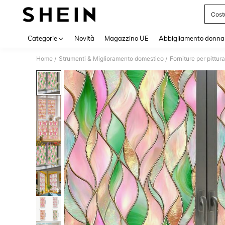
Cost
Use up 
Categorie
Novità
Magazzino UE
Abbigliamento donna
Home
Strumenti & Miglioramento domestico
Forniture per pittura
/
/