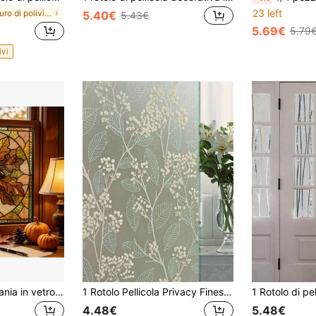
23 left
in cloruro di polivinile Pellicole per finestre
5.40€
5.43€
5.69€
5.79
ivi
1 pezzo Decalcomania in vetro per il raccolto autunnale, con motivi di zucca, tacchino e foglia d'acero, adatta per fattorie, cucine, camere da letto e per decorazioni domestiche del Ringraziamento e dell'autunno.
1 Rotolo Pellicola Privacy Finestra Pellicola Finestra Vetrata Satinata Pellicola Per L'isolamento Termico Pellicola Oscurante Adesiva Rimovibile Per Copertura Finestra Bagno Ghiacciata
4.48€
5.48€