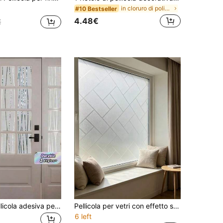
in cloruro di polivinile Pellicole per finestre
#10 Bestseller
4.48€
€
1 Rotolo di pellicola adesiva per finestre per privacy e protezione dalla luce, effetto opaco, statica per casa e ufficio
Pellicola per vetri con effetto spina di pesce e linee geometriche, adesiva statica e opaca, riutilizzabile senza colla, filtro luce, facile installazione fai-da-te, copertura per finestre di bagno, camera da letto, balcone e porta
6 left