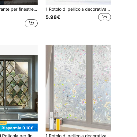
Pellicola oscurante per finestre, 100% blocco della luce, pellicola per porte in vetro rimovibile a tulipano nero, adesivi floreali per finestre, oscurante per finestre, senza colla/controllo del calore/anti UV per il sonno diurno e alta privacy
1 Rotolo di pellicola decorativa per finestre in vetro smerigliato, pellicola per privacy delle finestre, adesivo per vetro colorato, pellicola statica oscurante per finestre per casa e bagno
5.98€
Risparmia 0.10€
te e privacy, senza colla, riutilizzabile con adesione elettrostatica in PVC, adatta per bagni, cucine, camere da letto e decorazione della casa.
1 Rotolo di pellicola decorativa colorata per finestre in vetro, adesivo termoisolante per finestre, decalcomania opaca statica per finestre adatta per inquilini, tulipano arcobaleno