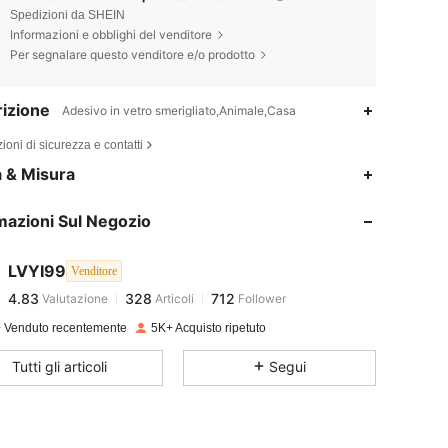
Spedizioni da SHEIN
Informazioni e obblighi del venditore
Per segnalare questo venditore e/o prodotto
izione
Adesivo in vetro smerigliato,Animale,Casa
ioni di sicurezza e contatti
4.83
328
712
a & Misura
mazioni Sul Negozio
4.83
328
712
LVYI99
Venditore
4.83
328
712
Valutazione
Articoli
Follower
t***o
pagato
1 giorno fa
 Venduto recentemente
5K+ Acquisto ripetuto
4.83
328
712
Tutti gli articoli
Segui
4.83
328
712