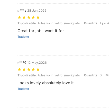
p***y
28 Jun,2026
Tipo di stile: Adesivo in vetro smerigliato, Quantita: Tipo A, Misure
Tipo di stile:
Adesivo in vetro smerigliato
Quantita:
Tipo 
Great for job i want it for.
Tradotto
n***0
12 May,2026
Tipo di stile: Adesivo in vetro smerigliato, Quantita: D, Misure: 45 
Tipo di stile:
Adesivo in vetro smerigliato
Quantita:
D
Mi
Looks lovely absolutely love it
Tradotto