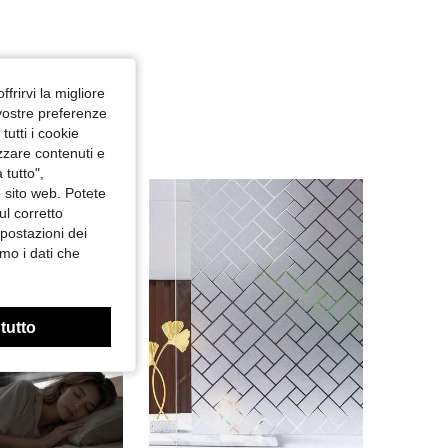
ffrirvi la migliore
 vostre preferenze
utti i cookie
izzare contenuti e
 tutto",
o sito web. Potete
ul corretto
mpostazioni dei
mo i dati che
 tutto