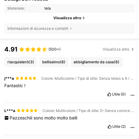
Materiale:
tela
Visualizza altro
Informazioni di sicurezza e contatti
4.91
(500+)
Visualizza altro
riacquisterò
(3)
bellissimo
(8)
abbigliamento da casa
(6)
j***a
Colore: Multicolore / Tipo di stile: Senza telaio a A / Misure: 50*70 cm
Fantastic
!
Utile
(0)
L***a
Colore: Multicolore / Tipo di stile: D-Senza cornice / Misure: 40*60cm
Pazzeschiii
sono
molto
molto
belli
Utile
(2)