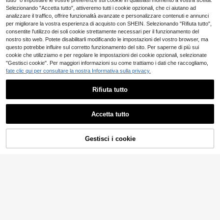
tutto" o impostare le vostre preferenze sui cookie in qualsiasi momento a vostra scelta.
mento nordico, arte da parete retrò
llone per carrello bar, Arte da parete
Selezionando "Accetta tutto", attiveremo tutti i cookie opzionali, che ci aiutano ad
e funky
cucina originale, Regalo per amanti
analizzare il traffico, offrire funzionalità avanzate e personalizzare contenuti e annunci
del vino, cartellone sala da pranzo,
per migliorare la vostra esperienza di acquisto con SHEIN. Selezionando "Rifiuta tutto",
Senza cornice
consentite l'utilizzo dei soli cookie strettamente necessari per il funzionamento del
nostro sito web. Potete disabilitarli modificando le impostazioni del vostro browser, ma
questo potrebbe influire sul corretto funzionamento del sito. Per saperne di più sui
cookie che utilizziamo e per regolare le impostazioni dei cookie opzionali, selezionate
"Gestisci cookie". Per maggiori informazioni su come trattiamo i dati che raccogliamo,
fate clic qui per consultare la nostra Informativa sulla privacy.
Rifiuta tutto
Accetta tutto
1/3 Pezzi cartellone di illustrazioni
astratte Bauhaus, Arte della parete
31 left
su tela geometrica astratta di metà
Gestisci i cookie
AGGIUNGI AL CARRELLO
3
CHARLOTTE HOME
secolo moderno, Stampa contempo
.41€
ranea cartellone vintage di esposizi
1 cartellone non incorniciato dell'ar
one, Accessori decorativi da parete
chitettura messicana vibrante, ador
3
.40€
e da tavolo per la casa, Ideale per la
nato con un paesaggio floreale colo
decorazione estetica della stanza,
rato, stampa su tela per decorazion
Adatta per soggiorno, cucina, sala d
e murale domestica
a pranzo senza cornice