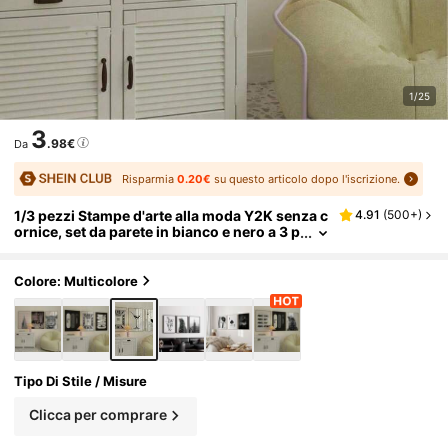
1/25
3
.98€
Da
Risparmia
0.20€
su questo articolo dopo l'iscrizione.
1/3 pezzi Stampe d'arte alla moda Y2K senza c
4.91
(
500+
)
ornice, set da parete in bianco e nero a 3 p
ezzi con tavola da surf e testo "Ciao!", stil
e della costiera amalfitana, cartellone minimal
ista, decorazione da camera dopaminergica, d
Colore: Multicolore
ecorazione da camera estetica, stampe da par
ete per camera da letto
Tipo Di Stile / Misure
Clicca per comprare