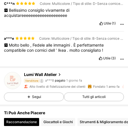
C***n
Colore: Multicolore / Tipo di stile: D-Senza cornice / Misure: 50*70 cm
Bellissimo
consiglio
vivamente
di
acquistareeeeeeeeeeeeeeeeeeee
Utile
(1)
a***e
Colore: Multicolore / Tipo di stile: B-Senza cornice / Misure: 30*40 cm
Molto
bello
,
Fedele
alle
immagini
.
È
perfettamente
compatibile
con
cornici
dell
’
Ikea
.
molto
consigliato
!
Utile
(3)
Lumi Wall Atelier
1.3K Follower
4.89
a***8
pagato
1 giorno fa
Venditore
Alto livello di fidelizzazione dei clienti
Fondato 1 anno fa
1.3K Follower
4.89
Segui
Tutti gli articoli
Ti Può Anche Piacere
1.3K Follower
4.89
Raccomandazione
Giocattoli e Giochi
Strumenti & Miglioramento d