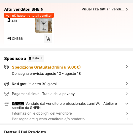
Altri venditori SHEIN
Visualizza tutti i 1 venditori
Il più basso tra tutti i venditori
3
.45€
CN666
Spedisce a
Italy
Spedizione Gratuita(Ordini ≥ 9.00€)
Consegna prevista:
agosto 13 - agosto 18
Resi gratuiti entro 30 giorni
Pagamenti sicuri · Tutela della privacy
Venduto dal venditore professionale: Lumi Wall Atelier e
Mercato
spedito da SHEIN
Informazioni e obblighi del venditore
Per segnalare questo venditore e/o prodotto
Dettagli Del Prodotto